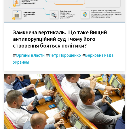
Замкнена вертикаль. Що таке Вищий
антикорупційний суд і чому його
створення бояться політики?
#
#
#
Органы власти
Петр Порошенко
Верховна Рада
Украины