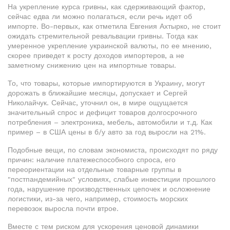
На укрепление курса гривны, как сдерживающий фактор,
сейчас едва ли можно полагаться, если речь идет об
импорте. Во-первых, как отметила Евгения Ахтырко, не стоит
ожидать стремительной ревальвации гривны. Тогда как
умеренное укрепление украинской валюты, по ее мнению,
скорее приведет к росту доходов импортеров, а не
заметному снижению цен на импортные товары.
То, что товары, которые импортируются в Украину, могут
дорожать в ближайшие месяцы, допускает и Сергей
Николайчук. Сейчас, уточнил он, в мире ощущается
значительный спрос и дефицит товаров долгосрочного
потребления – электроника, мебель, автомобили и т.д. Как
пример – в США цены в б/у авто за год выросли на 21%.
Подобные вещи, по словам экономиста, происходят по ряду
причин: наличие платежеспособного спроса, его
переориентации на отдельные товарные группы в
"постпандемийных" условиях, слабые инвестиции прошлого
года, нарушение производственных цепочек и осложнение
логистики, из-за чего, например, стоимость морских
перевозок выросла почти втрое.
Вместе с тем риском для ускорения ценовой динамики