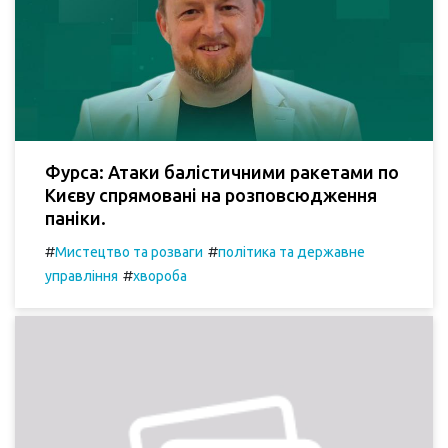
Фурса: Атаки балістичними ракетами по
Києву спрямовані на розповсюдження
паніки.
#
#
Мистецтво та розваги
політика та державне
#
управління
хвороба