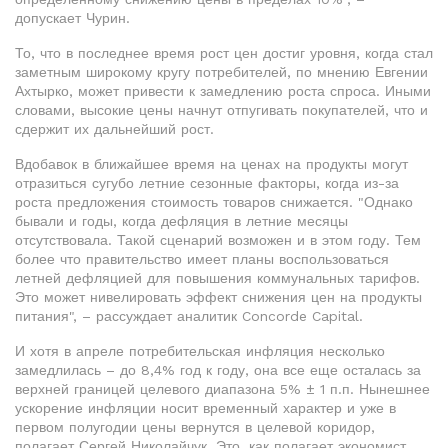
допускает Чурин.
То, что в последнее время рост цен достиг уровня, когда стал
заметным широкому кругу потребителей, по мнению Евгении
Ахтырко, может привести к замедлению роста спроса. Иными
словами, высокие цены начнут отпугивать покупателей, что и
сдержит их дальнейший рост.
Вдобавок в ближайшее время на ценах на продукты могут
отразиться сугубо летние сезонные факторы, когда из-за
роста предложения стоимость товаров снижается. "Однако
бывали и годы, когда дефляция в летние месяцы
отсутствовала. Такой сценарий возможен и в этом году. Тем
более что правительство имеет планы воспользоваться
летней дефляцией для повышения коммунальных тарифов.
Это может нивелировать эффект снижения цен на продукты
питания", – рассуждает аналитик Concorde Capital.
И хотя в апреле потребительская инфляция несколько
замедлилась – до 8,4% год к году, она все еще осталась за
верхней границей целевого диапазона 5% ± 1 п.п. Нынешнее
ускорение инфляции носит временный характер и уже в
первом полугодии цены вернутся в целевой коридор,
полагает Сергей Николайчук. Это, как полагает экономист,