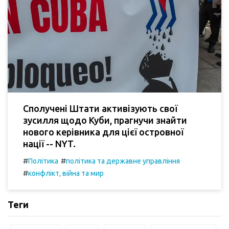
Сполучені Штати активізують свої
зусилля щодо Куби, прагнучи знайти
нового керівника для цієї островної
нації -- NYT.
#
#
Політика
політика та державне управління
#
конфлікт, війна та мир
Теги