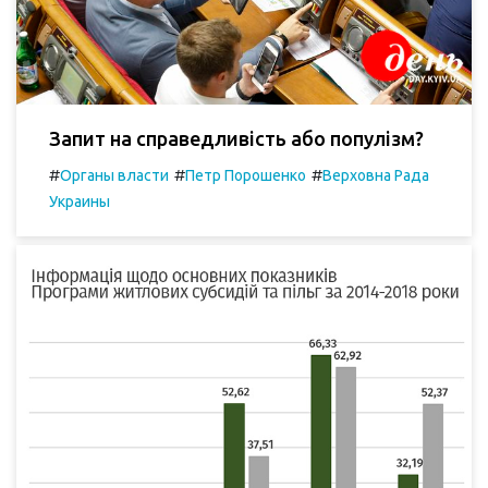
Запит на справедливість або популізм?
#
#
#
Органы власти
Петр Порошенко
Верховна Рада
Украины