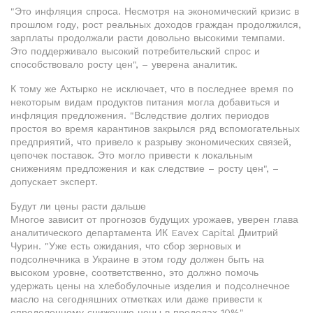
"Это инфляция спроса. Несмотря на экономический кризис в
прошлом году, рост реальных доходов граждан продолжился,
зарплаты продолжали расти довольно высокими темпами.
Это поддерживало высокий потребительский спрос и
способствовало росту цен", – уверена аналитик.
К тому же Ахтырко не исключает, что в последнее время по
некоторым видам продуктов питания могла добавиться и
инфляция предложения. "Вследствие долгих периодов
простоя во время карантинов закрылся ряд вспомогательных
предприятий, что привело к разрыву экономических связей,
цепочек поставок. Это могло привести к локальным
снижениям предложения и как следствие – росту цен", –
допускает эксперт.
Будут ли цены расти дальше
Многое зависит от прогнозов будущих урожаев, уверен глава
аналитического департамента ИК Eavex Capital Дмитрий
Чурин. "Уже есть ожидания, что сбор зерновых и
подсолнечника в Украине в этом году должен быть на
высоком уровне, соответственно, это должно помочь
удержать цены на хлебобулочные изделия и подсолнечное
масло на сегодняшних отметках или даже привести к
определенному снижению цены в пределах 10%", –