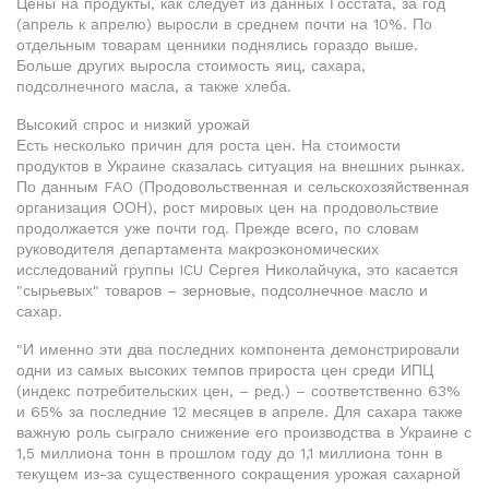
Цены на продукты, как следует из данных Госстата, за год
(апрель к апрелю) выросли в среднем почти на 10%. По
отдельным товарам ценники поднялись гораздо выше.
Больше других выросла стоимость яиц, сахара,
подсолнечного масла, а также хлеба.
Высокий спрос и низкий урожай
Есть несколько причин для роста цен. На стоимости
продуктов в Украине сказалась ситуация на внешних рынках.
По данным FAO (Продовольственная и сельскохозяйственная
организация ООН), рост мировых цен на продовольствие
продолжается уже почти год. Прежде всего, по словам
руководителя департамента макроэкономических
исследований группы ICU Сергея Николайчука, это касается
"сырьевых" товаров – зерновые, подсолнечное масло и
сахар.
"И именно эти два последних компонента демонстрировали
одни из самых высоких темпов прироста цен среди ИПЦ
(индекс потребительских цен, – ред.) – соответственно 63%
и 65% за последние 12 месяцев в апреле. Для сахара также
важную роль сыграло снижение его производства в Украине с
1,5 миллиона тонн в прошлом году до 1,1 миллиона тонн в
текущем из-за существенного сокращения урожая сахарной