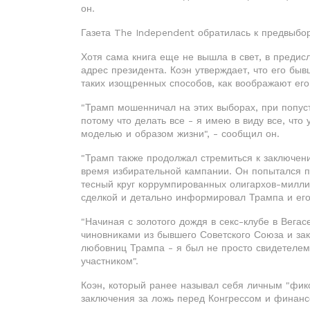
он.
Газета The Independent обратилась к предвыб
Хотя сама книга еще не вышла в свет, в преди
адрес президента. Коэн утверждает, что его быв
таких изощренных способов, как воображают его
"Трамп мошенничал на этих выборах, при попусти
потому что делать все - я имею в виду все, что 
моделью и образом жизни", - сообщил он.
"Трамп также продолжал стремиться к заключен
время избирательной кампании. Он попытался п
тесный круг коррумпированных олигархов-миллиа
сделкой и детально информировал Трампа и его 
"Начиная с золотого дождя в секс-клубе в Вега
чиновниками из бывшего Советского Союза и зак
любовниц Трампа - я был не просто свидетелем
участником".
Коэн, который ранее называл себя личным "фик
заключения за ложь перед Конгрессом и финанс