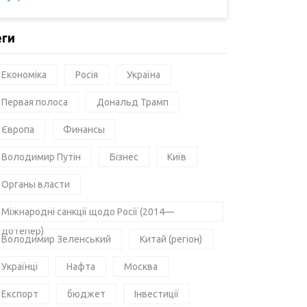
еги
Економіка
Росія
Україна
Первая полоса
Дональд Трамп
Європа
Финансы
Володимир Путін
Бізнес
Київ
Органы власти
Міжнародні санкції щодо Росії (2014—
дотепер)
Володимир Зеленський
Китай (регіон)
Українці
Нафта
Москва
Експорт
бюджет
Інвестиції