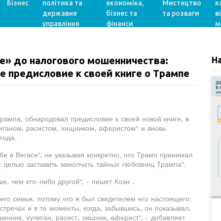
Бізнес
політика та
економіка,
Мистецтво
к
державне
бізнес та
та розваги
в
управління
фінанси
м
е» до налогового мошенничества:
Н
 предисловие к своей книге о Трампе
рампа, обнародовал предисловие к своей новой книге, в
иганом, расистом, хищником, аферистом" и вновь
года.
бе в Вегасе", не указывая конкретно, что Трамп принимал
с целью заставить замолчать тайных любовниц Трампа".
е, чем кто-либо другой", - пишет Коэн .
его семья, потому что я был свидетелем его настоящего:
стречах и в те моменты, когда, забывшись, он показывал,
енник, хулиган, расист, хищник, аферист", - добавляет