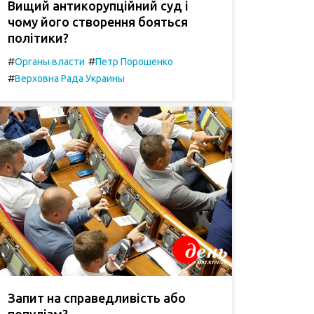
Вищий антикорупційний суд і
чому його створення бояться
політики?
#
#
Органы власти
Петр Порошенко
#
Верховна Рада Украины
Запит на справедливість або
популізм?