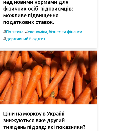
над новими нормами для
фізичних осіб-підприємців:
можливе підвищення
податкових ставок.
#
#
Політика
економіка, бізнес та фінанси
#
державний бюджет
Ціни на моркву в Україні
знижуються вже другий
тиждень підряд: які показники?