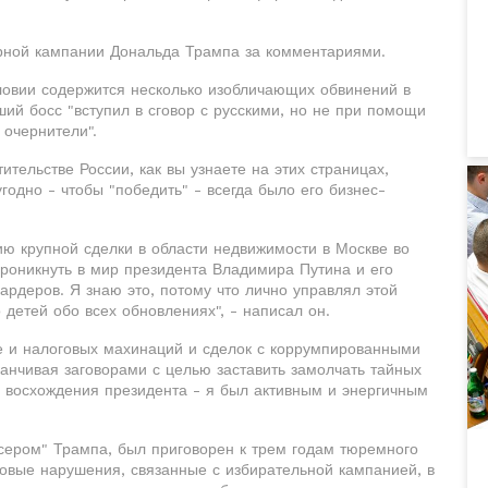
орной кампании Дональда Трампа за комментариями.
словии содержится несколько изобличающих обвинений в
ший босс "вступил в сговор с русскими, но не при помощи
 очернители".
тельстве России, как вы узнаете на этих страницах,
угодно - чтобы "победить" - всегда было его бизнес-
ию крупной сделки в области недвижимости в Москве во
роникнуть в мир президента Владимира Путина и его
рдеров. Я знаю это, потому что лично управлял этой
детей обо всех обновлениях", - написал он.
се и налоговых махинаций и сделок с коррумпированными
анчивая заговорами с целью заставить замолчать тайных
 восхождения президента - я был активным и энергичным
сером" Трампа, был приговорен к трем годам тюремного
овые нарушения, связанные с избирательной кампанией, в