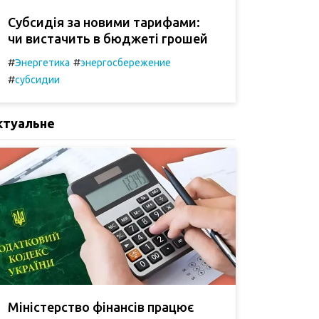
Субсидія за новими тарифами:
чи вистачить в бюджеті грошей
#
#
Энергетика
энергосбережение
#
субсидии
ктуальне
Міністерство фінансів працює