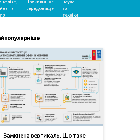
онфлікт,
Навколишнє
наука
ійна та
середовище
та
ир
техніка
айпопулярніше
Замкнена вертикаль. Що таке