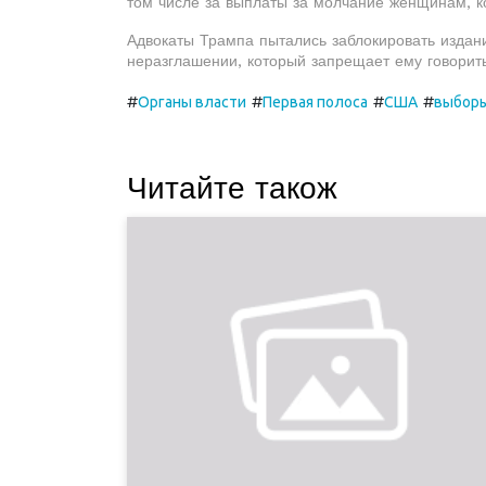
том числе за выплаты за молчание женщинам, ко
Адвокаты Трампа пытались заблокировать издани
неразглашении, который запрещает ему говорит
#
#
#
#
Органы власти
Первая полоса
США
выбор
Читайте також