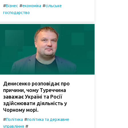
#
#
#
Бізнес
економіка
сільське
господарство
Денисенко розповідає про
причини, чому Туреччина
заважає Україні та Росії
здійснювати діяльність у
Чорному морі.
#
#
Політика
політика та державне
#
управління