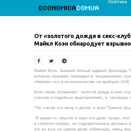
Політика
ECONOMICA
COMUA
От «золотого дождя в секс-клуб
Майкл Коэн обнародует взрывное
Майкл Коэн, бывший личный адвокат Дональда Т
котором называет президента "мошенником, хул
обвиняет его в мошенничестве на выборах 2016 
Коэн также упоминает "золотой дождь в секс-клу
участие в подобных мероприятиях, и "заговоры 
"Не считая его жену и детей, я знал Трампа лучш
"В каком-то смысле я знал его даже лучше, чем 
в стриптиз-клубах, на подозрительных деловых в
кто он есть на самом деле: обманщик, лжец, мош