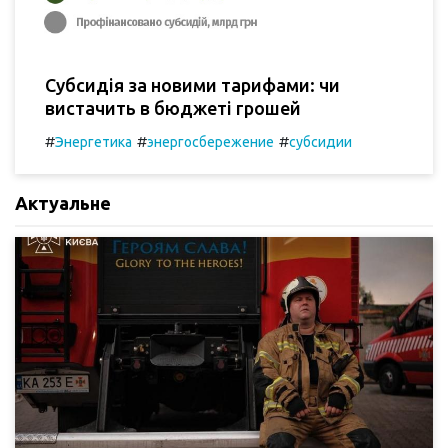
Субсидія за новими тарифами: чи
вистачить в бюджеті грошей
#
#
#
Энергетика
энергосбережение
субсидии
Актуальне