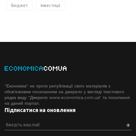
бюджет
Інвестиції
ECONOMICA
COMUA
"Економіка" не проти републікації своїх матеріалів з
обов'язковим посиланням на джерело у вигляді текстового
рядка виду "Джерело www.economiсa.com.ua" та посилання
на даний портал.
Підписатися на оновлення