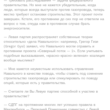
— Требовать расследования — задача федерального
правительства. Но мне не кажется убедительным, когда
люди, которые всегда выступали против газопровода, теперь
жестко требуют остановки строительства. Этот проект почти
завершен. Кстати, его противники до сих пор не ответили на
вопрос о том, откуда нам в противном случае брать
энергоносители.
— Левая партия распространяет собственные теории
относительно «дела Навального»: например, Грегор Гизи
(Gregor Gysi) заявил, что Навального могли отравить и
противники проекта «Северный поток — 2». Если учитывать
подобные высказывания, «красно-красно-зеленая» коалиция
вообще мыслима?
— Мне кажется неуместным использовать отравление
Навального в качестве повода, чтобы ставить под сомнение
строительство газопровода или спекулировать по поводу
опций, которые есть у правительства.
— Считаете ли Вы Левую партию способной к участию в
правительстве?
— СДПГ на протяжении многих лет успешно правила в
Мекленбурге — Передней Померании совместно с Левой