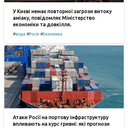
У Києві немає повторної загрози витоку
аміаку, повідомляє Міністерство
економіки та довкілля.
#
#
#
вода
Росія
Економіка
Атаки Росії на портову інфраструктуру
впливають на курс гривні: які прогнози