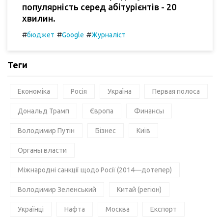
популярність серед абітурієнтів - 20
хвилин.
#
#
#
бюджет
Google
Журналіст
Теги
Економіка
Росія
Україна
Первая полоса
Дональд Трамп
Європа
Финансы
Володимир Путін
Бізнес
Київ
Органы власти
Міжнародні санкції щодо Росії (2014—дотепер)
Володимир Зеленський
Китай (регіон)
Українці
Нафта
Москва
Експорт