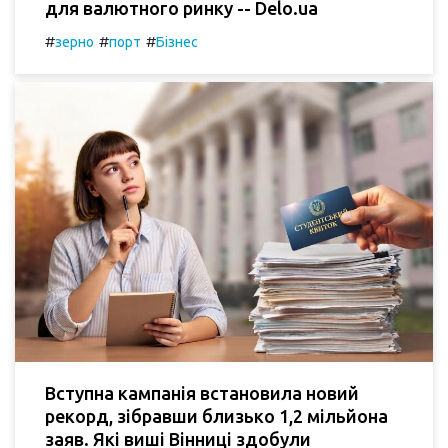
для валютного ринку -- Delo.ua
#
#
#
зерно
порт
Бізнес
Вступна кампанія встановила новий
рекорд, зібравши близько 1,2 мільйона
заяв. Які виші Вінниці здобули