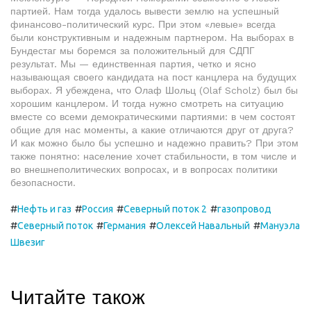
партией. Нам тогда удалось вывести землю на успешный
финансово-политический курс. При этом «левые» всегда
были конструктивным и надежным партнером. На выборах в
Бундестаг мы боремся за положительный для СДПГ
результат. Мы — единственная партия, четко и ясно
называющая своего кандидата на пост канцлера на будущих
выборах. Я убеждена, что Олаф Шольц (Olaf Scholz) был бы
хорошим канцлером. И тогда нужно смотреть на ситуацию
вместе со всеми демократическими партиями: в чем состоят
общие для нас моменты, а какие отличаются друг от друга?
И как можно было бы успешно и надежно править? При этом
также понятно: население хочет стабильности, в том числе и
во внешнеполитических вопросах, и в вопросах политики
безопасности.
#
#
#
#
Нефть и газ
Россия
Северный поток 2
газопровод
#
#
#
#
Северный поток
Германия
Олексей Навальный
Мануэла
Швезиг
Читайте також