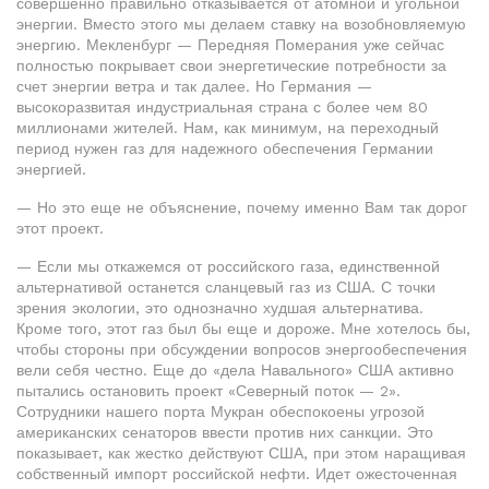
совершенно правильно отказывается от атомной и угольной
энергии. Вместо этого мы делаем ставку на возобновляемую
энергию. Мекленбург — Передняя Померания уже сейчас
полностью покрывает свои энергетические потребности за
счет энергии ветра и так далее. Но Германия —
высокоразвитая индустриальная страна с более чем 80
миллионами жителей. Нам, как минимум, на переходный
период нужен газ для надежного обеспечения Германии
энергией.
— Но это еще не объяснение, почему именно Вам так дорог
этот проект.
— Если мы откажемся от российского газа, единственной
альтернативой останется сланцевый газ из США. С точки
зрения экологии, это однозначно худшая альтернатива.
Кроме того, этот газ был бы еще и дороже. Мне хотелось бы,
чтобы стороны при обсуждении вопросов энергообеспечения
вели себя честно. Еще до «дела Навального» США активно
пытались остановить проект «Северный поток — 2».
Сотрудники нашего порта Мукран обеспокоены угрозой
американских сенаторов ввести против них санкции. Это
показывает, как жестко действуют США, при этом наращивая
собственный импорт российской нефти. Идет ожесточенная