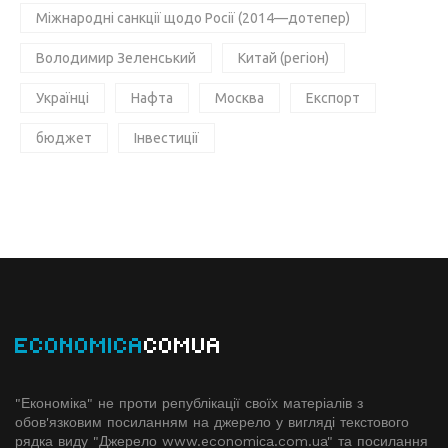
Міжнародні санкції щодо Росії (2014—дотепер)
Володимир Зеленський
Китай (регіон)
Українці
Нафта
Москва
Експорт
бюджет
Інвестиції
ECONOMICA
COMUA
"Економіка" не проти републікації своїх матеріалів з
обов'язковим посиланням на джерело у вигляді текстового
рядка виду "Джерело www.economiсa.com.ua" та посилання