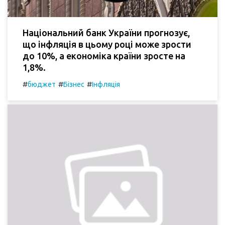
Національний банк України прогнозує,
що інфляція в цьому році може зрости
до 10%, а економіка країни зросте на
1,8%.
#
#
#
бюджет
Бізнес
Інфляція