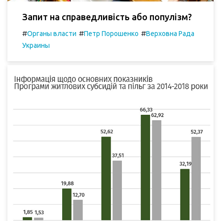
Запит на справедливість або популізм?
#
#
#
Органы власти
Петр Порошенко
Верховна Рада
Украины