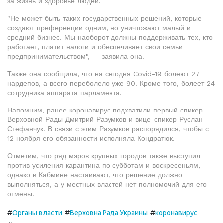
за жизнь и здоровье людей.
"Не может быть таких государственных решений, которые
создают преференции одним, но уничтожают малый и
средний бизнес. Мы наоборот должны поддерживать тех, кто
работает, платит налоги и обеспечивает свои семьи
предпринимательством", — заявила она.
Также она сообщила, что на сегодня Covid-19 болеют 27
нардепов, а всего переболело уже 90. Кроме того, болеет 24
сотрудника аппарата парламента.
Напомним, ранее коронавирус подхватили первый спикер
Верховной Рады Дмитрий Разумков и вице-спикер Руслан
Стефанчук. В связи с этим Разумков распорядился, чтобы с
12 ноября его обязанности исполняла Кондратюк.
Отметим, что ряд мэров крупных городов также выступил
против усиления карантина по субботам и воскресеньям,
однако в Кабмине настаивают, что решение должно
выполняться, а у местных властей нет полномочий для его
отмены.
#
#
#
Органы власти
Верховна Рада Украины
коронавирус