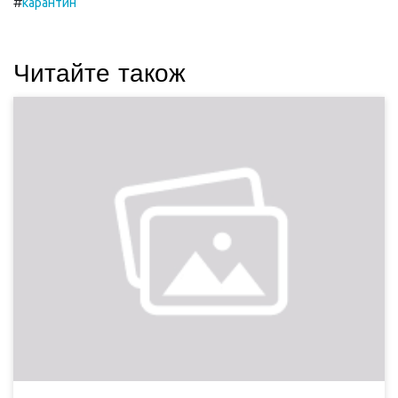
#
карантин
Читайте також