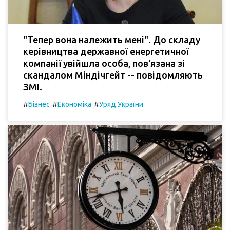
"Тепер вона належить мені". До складу
керівництва державної енергетичної
компанії увійшла особа, пов'язана зі
скандалом Міндічгейт -- повідомляють
ЗМІ.
#
#
#
Бізнес
Економіка
Уряд України