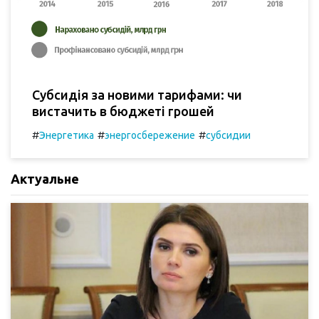
Субсидія за новими тарифами: чи
вистачить в бюджеті грошей
#
#
#
Энергетика
энергосбережение
субсидии
Актуальне