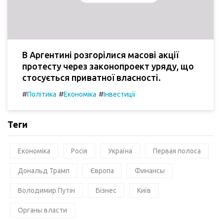
В Аргентині розгорілися масові акції
протесту через законопроект уряду, що
стосується приватної власності.
#
#
#
Політика
Економіка
Інвестиції
Теги
Економіка
Росія
Україна
Первая полоса
Дональд Трамп
Європа
Финансы
Володимир Путін
Бізнес
Київ
Органы власти