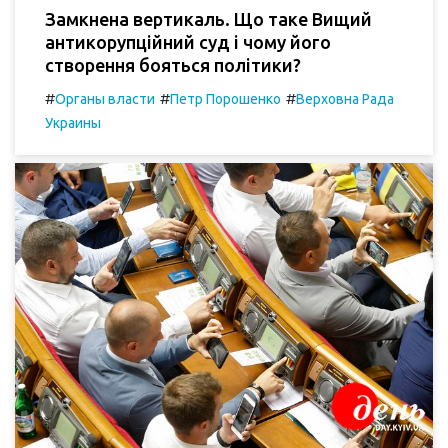
Замкнена вертикаль. Що таке Вищий
антикорупційний суд і чому його
створення бояться політики?
#
#
#
Органы власти
Петр Порошенко
Верховна Рада
Украины