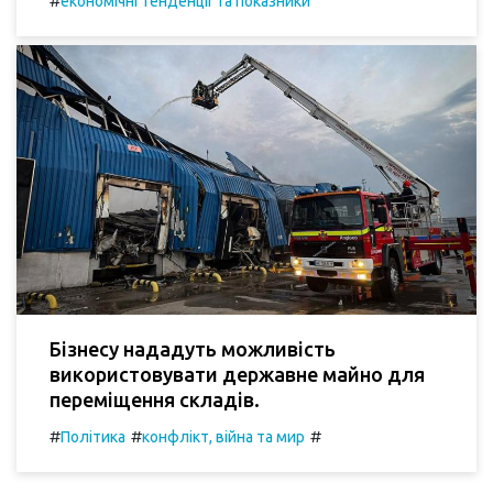
#
економічні тенденції та показники
Бізнесу нададуть можливість
використовувати державне майно для
переміщення складів.
#
#
#
Політика
конфлікт, війна та мир