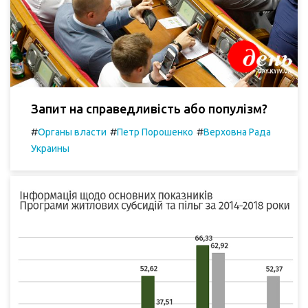
Запит на справедливість або популізм?
#
#
#
Органы власти
Петр Порошенко
Верховна Рада
Украины