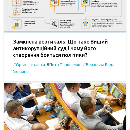
Замкнена вертикаль. Що таке Вищий
антикорупційний суд і чому його
створення бояться політики?
#
#
#
Органы власти
Петр Порошенко
Верховна Рада
Украины