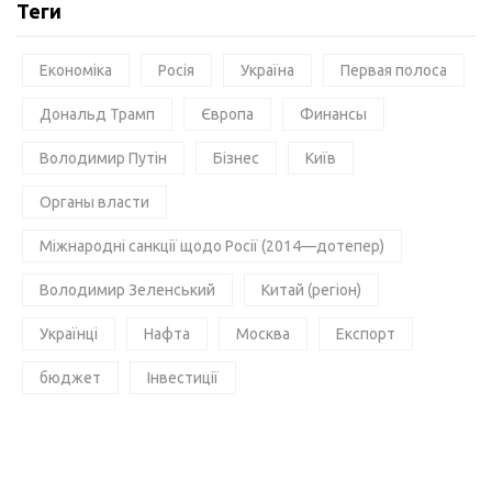
Теги
Економіка
Росія
Україна
Первая полоса
Дональд Трамп
Європа
Финансы
Володимир Путін
Бізнес
Київ
Органы власти
Міжнародні санкції щодо Росії (2014—дотепер)
Володимир Зеленський
Китай (регіон)
Українці
Нафта
Москва
Експорт
бюджет
Інвестиції