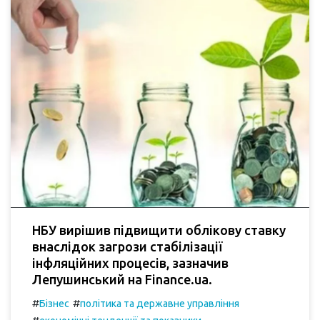
НБУ вирішив підвищити облікову ставку
внаслідок загрози стабілізації
інфляційних процесів, зазначив
Лепушинський на Finance.ua.
#
#
Бізнес
політика та державне управління