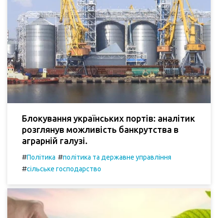
Блокування українських портів: аналітик
розглянув можливість банкрутства в
аграрній галузі.
#
#
Політика
політика та державне управління
#
сільське господарство