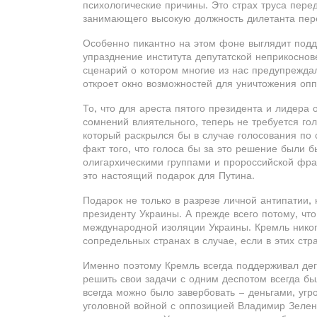
психологические причины. Это страх труса пере
занимающего высокую должность дилетанта пе
Особенно пикантно на этом фоне выглядит под
упразднение института депутатской неприкоснов
сценарий о котором многие из нас предупрежда
откроет окно возможностей для уничтожения опп
То, что для ареста пятого президента и лидера
сомнений влиятельного, теперь не требуется го
который раскрылся бы в случае голосования по
факт того, что голоса бы за это решение были б
олигархическими группами и пророссийской фра
это настоящий подарок для Путина.
Подарок не только в разрезе личной антипатии,
президенту Украины. А прежде всего потому, чт
международной изоляции Украины. Кремль никог
сопредельных странах в случае, если в этих ст
Именно поэтому Кремль всегда поддерживал дегр
решить свои задачи с одним деспотом всегда бы
всегда можно было завербовать – деньгами, угр
уголовной войной с оппозицией Владимир Зеленс