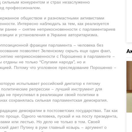
д сильным конкурентом и страх незаслуженно
ред профессионалом.
держанное обществом и разномастными активистами
енности. Интересно наблюдать за тем, как реализуется
ли ранее – снятие неприкосновенности с парламентариев
озиции и установления в Украине авторитаризма.
 оппозиционной фракции парламента – человека без
А
лосование позволяет Зеленскому скрыть еще один факт,
 снятию неприкосновенности с Порошенко в парламенте –
ы отданы не только “Слугами народа”, но и
кцией. Потому что уголовное преследование Порошенко –
 которую испытывает российский диктатор к пятому
о политические репрессии – лучший инструмент для
да не преуспевал в реализации своей политики в
ранах сохранялась сильная парламентская демократия.
адацию демократии в постсоветских государствах. Так как
ло проще. Одного человека, пускай и на посту президента,
озами или лестью. Но дело не только в том. Своей
кий дает Путину в руки главный козырь – аргумент о