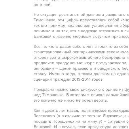
не о ней.
Но ситуация десятилетней давности разделило о
Тимошенко, эти цифры представляли собой конс
тех кто понимал последствия установления в Ук
понимал и на тех, кто в надежде встроиться в 
Банковой с извечно любимым лозунгом приспособ
Все те, кто отдавал себе отчет в том что из себ
сконструированный олигархическими телеканала
откроет врата широкомасштабного беспредела и 
предпочел правду конъюнктуре предупреждали, ч
оппозиции – щепки правового и бандитского бе
страну. Именно тогда, в таком далеком но одно
сценарий трагедии 2013-2014 годов.
Прекрасно помню свою дискуссию с одним из ф
над Тимошенко. В котором я описал дальнейший 
это конечно же никто не хотел верить.
Как и десять лет назад, политическое преслед
Зеленского (а в отличие от того же Януковича,
посадить Порошенко ни на минуту) – ситуация о
Банковой. И в случае, если прокуратура доведет