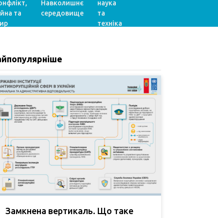
онфлікт,
Навколишнє
наука
ійна та
середовище
та
ир
техніка
айпопулярніше
Замкнена вертикаль. Що таке