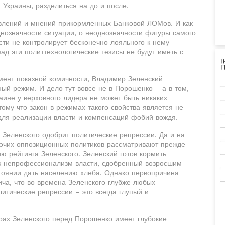
 Украины, разделиться на до и после.
явлений и мнений прикормленных Банковой ЛОМов. И как
однозначности ситуации, о неоднозначности фигуры самого
ти не контролирует бесконечно лояльного к нему
зад эти политтехнологические тезисы не будут иметь с
емент показной комичности, Владимир Зеленский
ый режим. И дело тут вовсе не в Порошенко – а в том,
раине у верховного лидера не может быть никаких
тому что закон в режимах такого свойства является не
для реализации власти и компенсаций фобий вождя.
 Зеленского одобрит политические репрессии. Да и на
очих оппозиционных политиков рассматривают прежде
ю рейтинга Зеленского. Зеленский готов кормить
ак непрофессионализм власти, сдобренный возросшим
стоянии дать населению хлеба. Однако первопричина
ича, что во времена Зеленского глубже любых
литические репрессии – это всегда глупый и
трах Зеленского перед Порошенко имеет глубокие