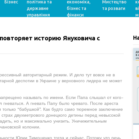
Бізнес
політика та
економіка,
Мистецтво
к
державне
бізнес та
та розваги
в
управління
фінанси
м
 повторяет историю Януковича с
Н
рессивный авторитарный режим. И дело тут вовсе не в
итарной деспотии в Украине у верховного лидера не может
апрещено называть по имени. Если Папа слышал от кого-
гневаться. А гневать Папу было чревато. После ареста
только “бабушкой”. Как будто само тюремное заключение
 страх двухметрового донецкого детины перед невысокой
адить, но и максимально унизить. Уничижительным
чановской колонии.
льности Юлии Тимошенко тогда и сейчас. Потому что речь