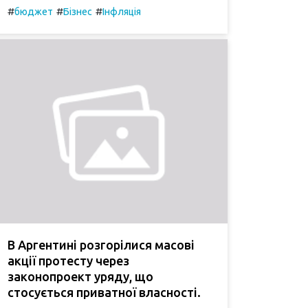
#
#
#
бюджет
Бізнес
Інфляція
В Аргентині розгорілися масові
акції протесту через
законопроект уряду, що
стосується приватної власності.