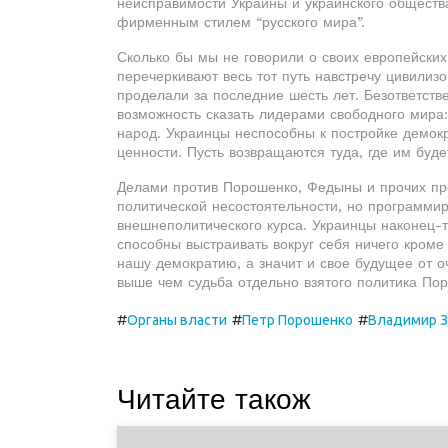
неисправимости Украины и украинского обществ
фирменным стилем “русского мира”.
Сколько бы мы не говорили о своих европейски
перечеркивают весь тот путь навстречу цивилиз
проделали за последние шесть лет. Безответст
возможность сказать лидерами свободного мира:
народ. Украинцы неспособны к постройке демокр
ценности. Пусть возвращаются туда, где им буд
Делами против Порошенко, Федыны и прочих пре
политической несостоятельности, но программир
внешнеполитического курса. Украинцы наконец-т
способны выстраивать вокруг себя ничего кроме
нашу демократию, а значит и свое будущее от оч
выше чем судьба отдельно взятого политика Пор
#
#
#
Органы власти
Петр Порошенко
Владимир З
Читайте також