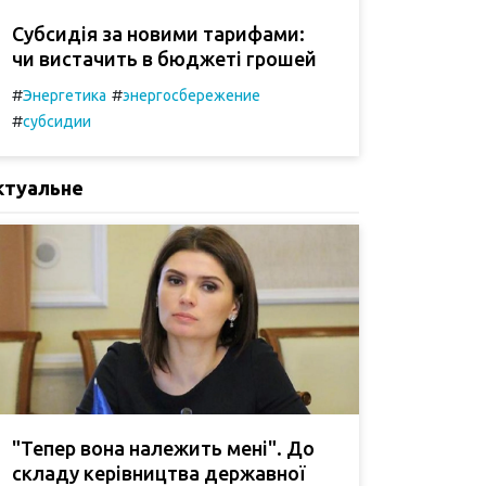
Субсидія за новими тарифами:
чи вистачить в бюджеті грошей
#
#
Энергетика
энергосбережение
#
субсидии
ктуальне
"Тепер вона належить мені". До
складу керівництва державної