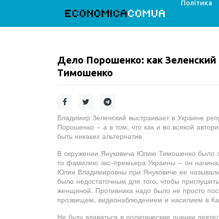
Політика
ECONOMICA
COMUA
Дело Порошенко: как Зеленский
Тимошенко
Владимир Зеленский выстраивает в Украине реп
Порошенко – а в том, что как и во всякой автор
быть никаких альтернатив
В окружении Януковича Юлию Тимошенко было з
то фамилию экс-премьера Украины – он начинал 
Юлии Владимировны при Януковиче ее называли 
было недостаточным для того, чтобы приглушить
женщиной. Противника надо было не просто пос
прозвищем, видеонаблюдением и насилием в Ка
Не буду вдаваться в политические оценки деяте