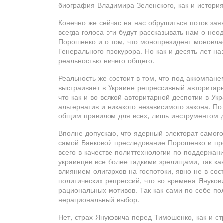
биография Владимира Зеленского, как и история
Конечно же сейчас на нас обрушиться поток за
всегда голоса эти будут рассказывать нам о не
Порошенко и о том, что монопрезидент моновлас
Генерального прокурора. Но как и десять лет на
реальностью ничего общего.
Реальность же состоит в том, что под аккомпан
выстраивает в Украине репрессивный авторитарн
что как и во всякой авторитарной деспотии в Ук
альтернатив и никакого независимого закона. По
общим правилом для всех, лишь инструментом 
Вполне допускаю, что ядерный электорат самого
самой Банковой преследование Порошенко и пр
всего в качестве политтехнологии по поддержани
украинцев все более гадкими зрелищами, так к
влиянием олигархов на госпотоки, явно не в со
политических репрессий, что во времена Януков
рациональных мотивов. Так как сами по себе по
нерациональный выбор.
Нет, страх Януковича перед Тимошенко, как и с