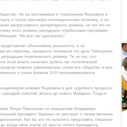
бщество. Не на противников и сторонников Януковича и
танту и после приговора оппозиционному политику, а на
раине репрессивного авторитарного режима, на тех кто не
систему этого режима малодушно отрабатывал программу
ленцев: “Не все так однозначно”.
я представляет объективная реальность, а не
ми ее симулякр, прекрасно понимали что дело Тимошенко
деградации политического режима. Те из нас, кто
то если власть начинает рубить лес политической
спредела покроют равномерным слоем все общество и всю
временно и таком близком 2011 программировался
ункционером режима Януковича в дни судебного процесса
сценарий событий, вплоть до нового Майдана. Тогда в
ование Петра Порошенко по инициативе Владимира
 нынешний президент Украины не умолкает о своем желании
днозначная. Как бы это не пытались представить глашатаи
 до конца свою угрозу об аресте пятого президента,