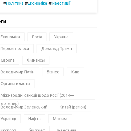
#
#
#
Політика
Економіка
Інвестиції
еги
Економіка
Росія
Україна
Первая полоса
Дональд Трамп
Європа
Финансы
Володимир Путін
Бізнес
Київ
Органы власти
Міжнародні санкції щодо Росії (2014—
дотепер)
Володимир Зеленський
Китай (регіон)
Українці
Нафта
Москва
Експорт
бюджет
Інвестиції