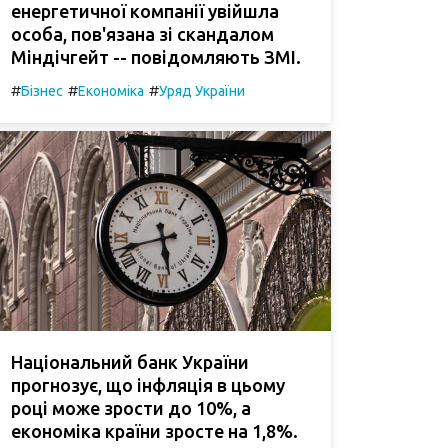
енергетичної компанії увійшла
особа, пов'язана зі скандалом
Міндічгейт -- повідомляють ЗМІ.
#
#
#
Бізнес
Економіка
Уряд України
Національний банк України
прогнозує, що інфляція в цьому
році може зрости до 10%, а
економіка країни зросте на 1,8%.