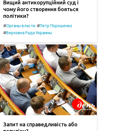
Вищий антикорупційний суд і
чому його створення бояться
політики?
#
#
Органы власти
Петр Порошенко
#
Верховна Рада Украины
Запит на справедливість або
популізм?