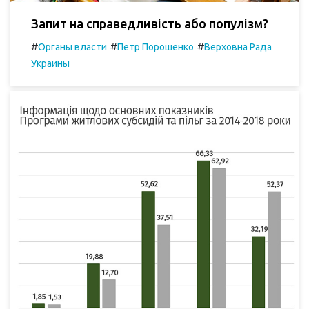
Запит на справедливість або популізм?
#
#
#
Органы власти
Петр Порошенко
Верховна Рада
Украины