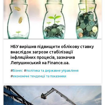
НБУ вирішив підвищити облікову ставку
внаслідок загрози стабілізації
інфляційних процесів, зазначив
Лепушинський на Finance.ua.
#
#
Бізнес
політика та державне управління
#
економічні тенденції та показники