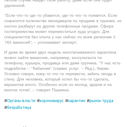
любом случае найдет себе работу, даже если она будет
удаленной.
"Если что-то где-то убавится, где-то что-то появится. Если
сократится количество менеджеров по продаже в туризме, их
охотно разберут на другие телефонные продажи. Сфера
гостеприимства может переместиться куда угодно. Для
специалистов без опыта у нас сейчас по всем регионам 2
765 вакансий", – успокаивает эксперт.
И даже во время двух недель неоплачиваемого карантина
можно найти вакансию, например, консультанта по
телефону, курьера, продавца или даже грузчика. "У нас есть
подработка – "Кабанчик" (сервис услуг. – Ред.), биржи.
Условно говоря, кому-то что-то перевести, забить гвоздь в
стену. Для человека, который хотел бы что-то сделать,
вариантов много. Особенно если он молод, здоров и на
многое готов", – говорит Пашкина.
#
#
#
#
Органы власти
короновирус
карантин
рынок труда
#
безработица