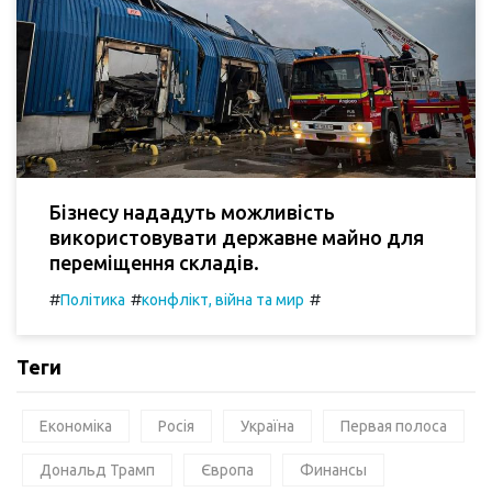
Бізнесу нададуть можливість
використовувати державне майно для
переміщення складів.
#
#
#
Політика
конфлікт, війна та мир
Теги
Економіка
Росія
Україна
Первая полоса
Дональд Трамп
Європа
Финансы