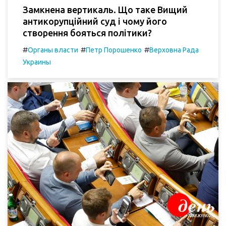
Замкнена вертикаль. Що таке Вищий
антикорупційний суд і чому його
створення бояться політики?
#
#
#
Органы власти
Петр Порошенко
Верховна Рада
Украины