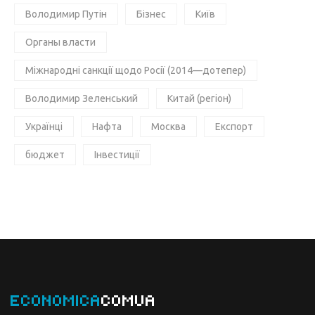
Володимир Путін
Бізнес
Київ
Органы власти
Міжнародні санкції щодо Росії (2014—дотепер)
Володимир Зеленський
Китай (регіон)
Українці
Нафта
Москва
Експорт
бюджет
Інвестиції
ECONOMICA
COMUA