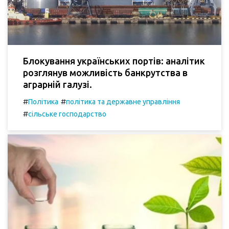
Блокування українських портів: аналітик
розглянув можливість банкрутства в
аграрній галузі.
#
#
Політика
політика та державне управління
#
сільське господарство