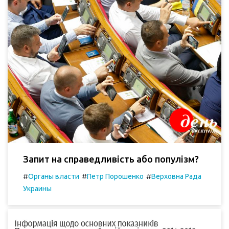
Запит на справедливість або популізм?
#
#
#
Органы власти
Петр Порошенко
Верховна Рада
Украины