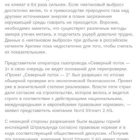
на климат в 84 раза сильнее. Если «метановый выброс»
достаточно велик, то о превосходстве природного газа над
другими источниками энергии в плане загрязнения
окружающей среды говорить не приходится. Впрочем,
необходимо заметить, что существуют различные методы
замера утечек метана, и подсчитать ущерб довольно трудно.
Данных о «метановом выбросе» при добыче в российском
сегменте Арктики пока недостаточно для того, чтобы считать
их показательными.
Представители оператора газопровода «Северный поток —
2» в свою очередь не видят оснований для перепроверки.
«Проект „Северный поток — 2" был разрешен по итогам
обширной проверки его экологической безопасности. Проект
уже в значительной степени реализован. Власти пяти стран
дали согласие на строительство, которое велось и ведется
строго в соответствии с действующими национальными,
международными и европейскими правовыми нормами», —
заявил представитель компании Nord Stream 2 AG.
С немецкой стороны разрешения были выданы горной
инспекцией Штральзунда согласно правовым нормам и в
ходе соответствующей общественной дискуссии. «Получив
эти разрешения, компания Nord Stream 2 AG имеет право