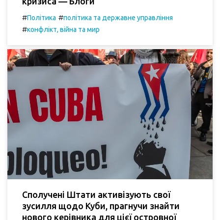
кризиса — Блоги
#
#
Політика
політика та державне управління
#
конфлікт, війна та мир
Сполучені Штати активізують свої
зусилля щодо Куби, прагнучи знайти
нового керівника для цієї островної