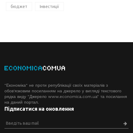
бюджет
Інвестиції
ECONOMICA
COMUA
"Економіка" не проти републікації своїх матеріалів з
обов'язковим посиланням на джерело у вигляді текстового
рядка виду "Джерело www.economiсa.com.ua" та посилання
на даний портал.
Підписатися на оновлення