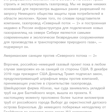
строить и эксплуатировать газопровод. Мы не видим никаких
оснований для пересмотра выданных ранее разрешений по
запросу Немецкого общества защиты прав потребителей в
области экологии». Кроме того, по словам представителя
компании, газопровод «Северный поток — 2» и построенная
недавно в России инфраструктура для подключения новых
газохранилищ на севере Сибири являются самыми
современными и экологически безвредными сооружениями
для производства и транспортировки природного газа», —
подчеркнул он.
Американские санкции против «Северного потока — 2»
Впрочем, российско-немецкий газовый проект пока в любом
случае заморожен из-за санкций со стороны США. В декабре
2019 года президент США Дональд Трамп подписал закон,
предусматривающий штрафные меры против компаний,
принимающих участие в строительстве газопровода.
Швейцарская фирма Allseas, чьи суда занимались укладкой
труб на дне Балтийского моря, вышла из проекта. К
настоящему моменту проложено более тысячи километров
труб от российского города Выборг до окрестностей датского
острова Борнхольм. До немецкого побережья неподалеку от
Грайфсвальда остается всего около 150 километров.