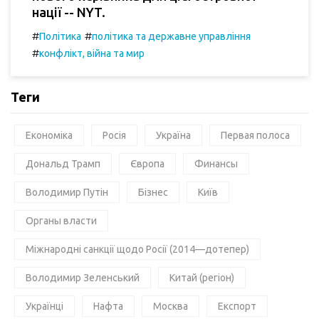
нації -- NYT.
#
#
Політика
політика та державне управління
#
конфлікт, війна та мир
Теги
Економіка
Росія
Україна
Первая полоса
Дональд Трамп
Європа
Финансы
Володимир Путін
Бізнес
Київ
Органы власти
Міжнародні санкції щодо Росії (2014—дотепер)
Володимир Зеленський
Китай (регіон)
Українці
Нафта
Москва
Експорт