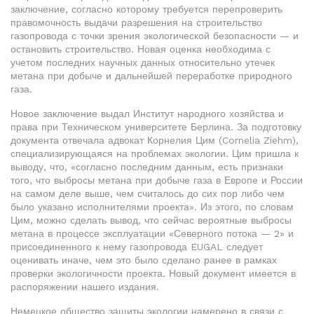
заключение, согласно которому требуется перепроверить
правомочность выдачи разрешения на строительство
газопровода с точки зрения экологической безопасности — и
остановить строительство. Новая оценка необходима с
учетом последних научных данных относительно утечек
метана при добыче и дальнейшей переработке природного
газа.
Новое заключение выдал Институт народного хозяйства и
права при Техническом университете Берлина. За подготовку
документа отвечала адвокат Корнелия Цим (Cornelia Ziehm),
специализирующаяся на проблемах экологии. Цим пришла к
выводу, что, «согласно последним данным, есть признаки
того, что выбросы метана при добыче газа в Европе и России
на самом деле выше, чем считалось до сих пор либо чем
было указано исполнителями проекта». Из этого, по словам
Цим, можно сделать вывод, что сейчас вероятные выбросы
метана в процессе эксплуатации «Северного потока — 2» и
присоединенного к нему газопровода EUGAL следует
оценивать иначе, чем это было сделано ранее в рамках
проверки экологичности проекта. Новый документ имеется в
распоряжении нашего издания.
Немецкое общество защиты экологии намерено в связи с