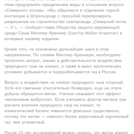
этим предпринять юридические меры в отношении второго
«Северного потока». «Мы обратимся в отделение горной
инспекции в Штральзунде с просьбой перепроверить
разрешение на строительство газопровода „Северный поток
— 2"», — сообщил глава Общества защиты окружающей
среды Саша Мюллер-Креннер (Sascha Müller-Kraenner) в
интервью нашему изданию.
Кроме того, не исключены дальнейшие шаги в этом
направлении. По словам Мюллер-Креннера, необходимо
прояснить вопрос, каково в действительности воздействие
природного газа на климат, а также в каких экологических
условиях добывается и перерабатывается газ в России.
Вопрос о воздействии на климат природного газа спорный.
Хотя его сжигание относительно безвредно, еще на этапе
добычи образуется метан. Ученые называют этот эффект
«метановым выбросом». Если учитывать фактор метана при
расчете влияния природного газа на климат, то
климатический баланс изменится довольно существенно,
потому что метан — намного более агрессивный парниковый
газ, чем углекислый.
После 20 лет исследований можно сказать, что метан влияет