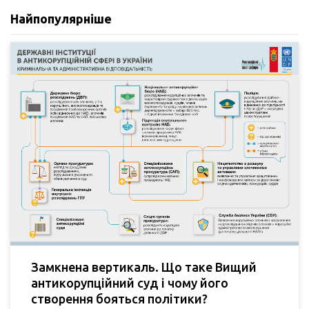
Найпопулярніше
Замкнена вертикаль. Що таке Вищий
антикорупційний суд і чому його
створення бояться політики?