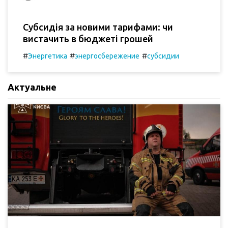
Субсидія за новими тарифами: чи
вистачить в бюджеті грошей
#
#
#
Энергетика
энергосбережение
субсидии
Актуальне