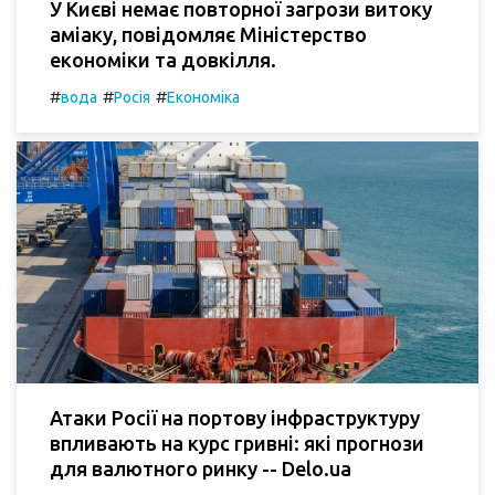
У Києві немає повторної загрози витоку
аміаку, повідомляє Міністерство
економіки та довкілля.
#
#
#
вода
Росія
Економіка
Атаки Росії на портову інфраструктуру
впливають на курс гривні: які прогнози
для валютного ринку -- Delo.ua