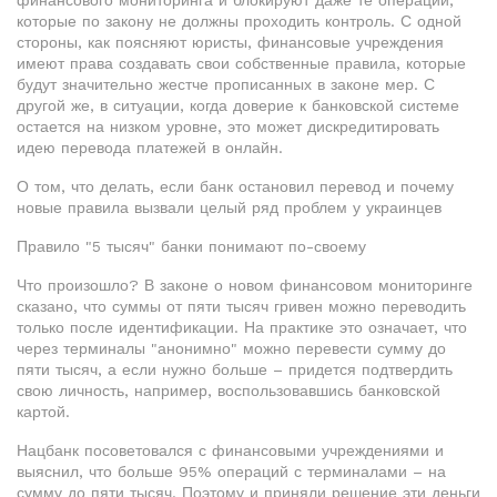
финансового мониторинга и блокируют даже те операции,
которые по закону не должны проходить контроль. С одной
стороны, как поясняют юристы, финансовые учреждения
имеют права создавать свои собственные правила, которые
будут значительно жестче прописанных в законе мер. С
другой же, в ситуации, когда доверие к банковской системе
остается на низком уровне, это может дискредитировать
идею перевода платежей в онлайн.
О том, что делать, если банк остановил перевод и почему
новые правила вызвали целый ряд проблем у украинцев
Правило "5 тысяч" банки понимают по-своему
Что произошло? В законе о новом финансовом мониторинге
сказано, что суммы от пяти тысяч гривен можно переводить
только после идентификации. На практике это означает, что
через терминалы "анонимно" можно перевести сумму до
пяти тысяч, а если нужно больше – придется подтвердить
свою личность, например, воспользовавшись банковской
картой.
Нацбанк посоветовался с финансовыми учреждениями и
выяснил, что больше 95% операций с терминалами – на
сумму до пяти тысяч. Поэтому и приняли решение эти деньги