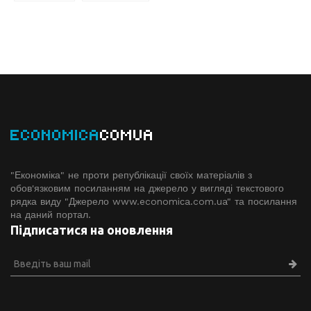
ECONOMICA
COMUA
"Економіка" не проти републікації своїх матеріалів з
обов'язковим посиланням на джерело у вигляді текстового
рядка виду "Джерело www.economiсa.com.ua" та посилання
на даний портал.
Підписатися на оновлення