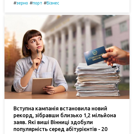
#
#
#
зерно
порт
Бізнес
Вступна кампанія встановила новий
рекорд, зібравши близько 1,2 мільйона
заяв. Які виші Вінниці здобули
популярність серед абітурієнтів - 20