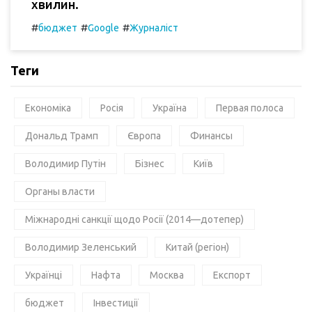
хвилин.
#
#
#
бюджет
Google
Журналіст
Теги
Економіка
Росія
Україна
Первая полоса
Дональд Трамп
Європа
Финансы
Володимир Путін
Бізнес
Київ
Органы власти
Міжнародні санкції щодо Росії (2014—дотепер)
Володимир Зеленський
Китай (регіон)
Українці
Нафта
Москва
Експорт
бюджет
Інвестиції