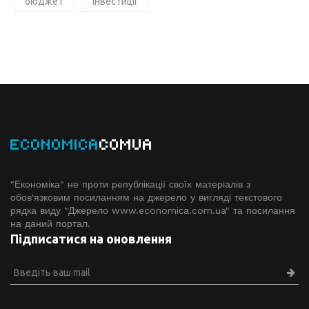
бюджет
Інвестиції
ECONOMICA
COMUA
"Економіка" не проти републікації своїх матеріалів з
обов'язковим посиланням на джерело у вигляді текстового
рядка виду "Джерело www.economiсa.com.ua" та посилання
на даний портал.
Підписатися на оновлення