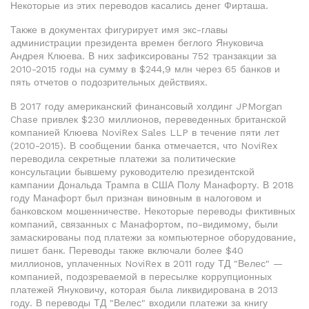
Некоторые из этих переводов касались денег Фирташа.
Также в документах фигурирует имя экс-главы
администрации президента времен беглого Януковича
Андрея Клюева. В них зафиксированы 752 транзакции за
2010-2015 годы на сумму в $244,9 млн через 65 банков и
пять отчетов о подозрительных действиях.
В 2017 году американский финансовый холдинг JPMorgan
Chase привлек $230 миллионов, переведенных британской
компанией Клюева NoviRex Sales LLP в течение пяти лет
(2010-2015). В сообщении банка отмечается, что NoviRex
переводила секретные платежи за политические
консультации бывшему руководителю президентской
кампании Дональда Трампа в США Полу Манафорту. В 2018
году Манафорт был признан виновным в налоговом и
банковском мошенничестве. Некоторые переводы фиктивных
компаний, связанных с Манафортом, по-видимому, были
замаскированы под платежи за компьютерное оборудование,
пишет банк. Переводы также включали более $40
миллионов, уплаченных NoviRex в 2011 году ТД "Велес" —
компанией, подозреваемой в пересылке коррупционных
платежей Януковичу, которая была ликвидирована в 2013
году. В переводы ТД "Велес" входили платежи за книгу