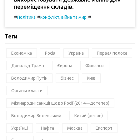
переміщення складів.
#
#
#
Політика
конфлікт, війна та мир
Теги
Економіка
Росія
Україна
Первая полоса
Дональд Трамп
Європа
Финансы
Володимир Путін
Бізнес
Київ
Органы власти
Міжнародні санкції щодо Росії (2014—дотепер)
Володимир Зеленський
Китай (регіон)
Українці
Нафта
Москва
Експорт