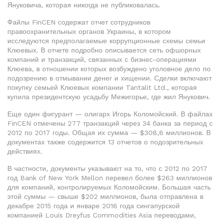
Януковича, которая никогда не публиковалась.
Файлы FinCEN содержат отчет сотрудников
правоохранительных органов Украины, в котором
исследуются предполагаемые коррупционные схемы семьи
Клюевых. В отчете подробно описывается сеть офшорных
компаний и транзакций, связанных с бизнес-операциями
Клюева, в отношении которых возбуждено уголовное дело по
подозрению в отмывании денег и хищении. Сделки включают
покупку семьей Клюевых компании Tantalit Ltd., которая
купила президентскую усадьбу Межигорье, где жил Янукович.
Еще один фигурант — олигарх Игорь Коломойский. В файлах
FinCEN отмечены 277 транзакций через 34 банка за период с
2012 по 2017 годы. Общая их сумма — $308,6 миллионов. В
документах также содержится 13 отчетов о подозрительных
действиях.
В частности, документы указывают на то, что с 2012 по 2017
год Bank of New York Mellon перевел более $263 миллионов
для компаний, контролируемых Коломойским. Большая часть
этой суммы — свыше $202 миллионов, была отправлена ​​в
декабре 2015 года и январе 2016 года сингапурской
компанией Louis Dreyfus Commodities Asia переводами,