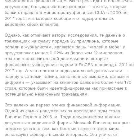
министерства финансов США. Всего речь идет о более 2500
документов, большая часть из которых — отчеты, которые
банки отправляли министерству финансов США с 2000 по
2017 годы, и в которых сообщали о подозрительных
действиях своих клиентов.
Однако, как отмечают авторы исследования, те данные о
транзакциях на сумму порядка $2 триллиона, которые
попали к журналистам, являются лишь "каплей в море" и
представляют менее 0,02% из более чем 12 миллионов
отчетов о подозрительной деятельности, которые
финансовые учреждения подали в FinCEN в период с 2011 по
2017 год. А кэш отчетов о подозрительной деятельности —
наряду с сотнями таблиц, заполненных именами, датами и
цифрами — указывает на клиентов банков из более чем 170
стран, которые были идентифицированы как причастные к
потенциально незаконным транзакциям.
Это далеко не первая утечка финансовой информации.
Одной из самых нашумевших за последние годы стала
Panama Papers в 2016-м. Тогда к журналистам попали
документы юридической фирмы Mossack Fonseca, которые
помогли узнать о том, как богатые люди со всего мира
используют офшоры в своих интересах. Эта утечка от