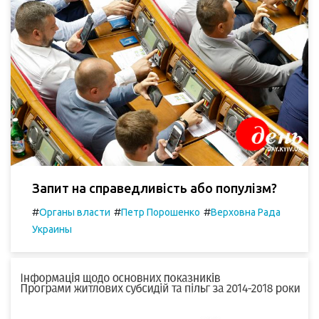
Запит на справедливість або популізм?
#
#
#
Органы власти
Петр Порошенко
Верховна Рада
Украины