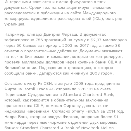
Интересными являются и имена фигурантов в этих
документах. Среди тех, на ком акцентируют внимание
расследователи в публикации на сайте Международного
консорциума журналистов-расследователей (ICIJ), есть ряд
украинцев.
Например, олигарх Дмитрий Фирташ. В документах
зафиксировано 756 транзакций на сумму в $2,37 миллиардов
через 50 банков за период с 2003 по 2017 год, а также 38
отчетов о подозрительных действиях. Документы указывают
на то, что бизнесмен и компании, которые он контролирует,
провели миллиарды долларов через крупные банки США и
Великобритании. Подозрения о транзакциях, о которых
сообщали банки, датируются как минимум 2003 годом.
Согласно отчету FinCEN, в августе 2008 года предприятие
Фирташа Bothli Trade AG отправило $78 101 на счета
Периясами Сундералингам в Standard Chartered Bank,
который, как говорится в обвинительном заключении
правительства США, помогал Фирташу давать взятки
индийским чиновникам. Согласно отчету FinCEN за 2014 год,
Надра Банк, которым владел Фирташ, направил более $1
миллиарда через нью-йоркские отделения двух мировых
банков: Standard Chartered и Bank of New York Mellon.