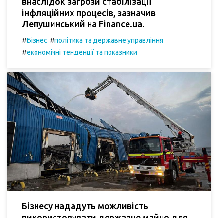
внаслідок загрози стабілізації
інфляційних процесів, зазначив
Лепушинський на Finance.ua.
#
#
Бізнес
політика та державне управління
#
економічні тенденції та показники
Бізнесу нададуть можливість
використовувати державне майно для