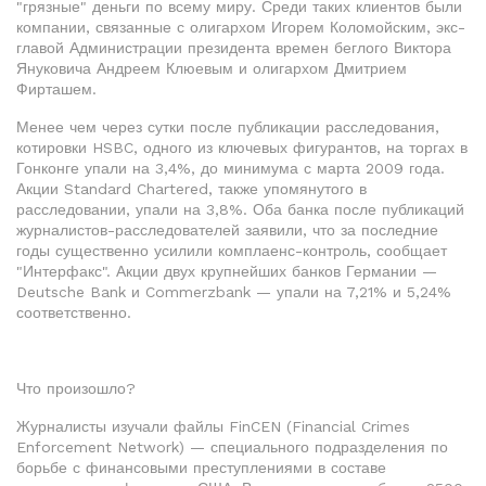
"грязные" деньги по всему миру. Среди таких клиентов были
компании, связанные с олигархом Игорем Коломойским, экс-
главой Администрации президента времен беглого Виктора
Януковича Андреем Клюевым и олигархом Дмитрием
Фирташем.
Менее чем через сутки после публикации расследования,
котировки HSBC, одного из ключевых фигурантов, на торгах в
Гонконге упали на 3,4%, до минимума с марта 2009 года.
Акции Standard Chartered, также упомянутого в
расследовании, упали на 3,8%. Оба банка после публикаций
журналистов-расследователей заявили, что за последние
годы существенно усилили комплаенс-контроль, сообщает
"Интерфакс". Акции двух крупнейших банков Германии —
Deutsche Bank и Commerzbank — упали на 7,21% и 5,24%
соответственно.
Что произошло?
Журналисты изучали файлы FinCEN (Financial Crimes
Enforcement Network) — специального подразделения по
борьбе с финансовыми преступлениями в составе