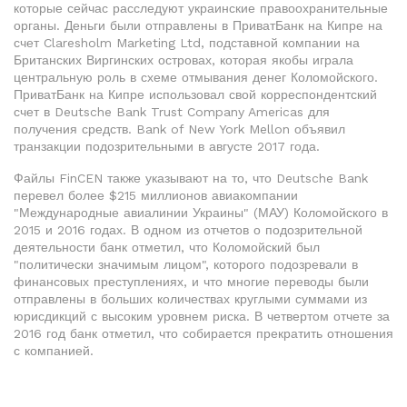
которые сейчас расследуют украинские правоохранительные
органы. Деньги были отправлены в ПриватБанк на Кипре на
счет Claresholm Marketing Ltd, подставной компании на
Британских Виргинских островах, которая якобы играла
центральную роль в схеме отмывания денег Коломойского.
ПриватБанк на Кипре использовал свой корреспондентский
счет в Deutsche Bank Trust Company Americas для
получения средств. Bank of New York Mellon объявил
транзакции подозрительными в августе 2017 года.
Файлы FinCEN также указывают на то, что Deutsche Bank
перевел более $215 миллионов авиакомпании
"Международные авиалинии Украины" (МАУ) Коломойского в
2015 и 2016 годах. В одном из отчетов о подозрительной
деятельности банк отметил, что Коломойский был
"политически значимым лицом", которого подозревали в
финансовых преступлениях, и что многие переводы были
отправлены в больших количествах круглыми суммами из
юрисдикций с высоким уровнем риска. В четвертом отчете за
2016 год банк отметил, что собирается прекратить отношения
с компанией.