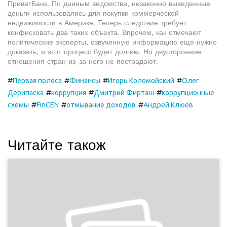
ПриватБанк. По данным ведомства, незаконно выведенные
деньги использовались для покупки коммерческой
недвижимости в Америке. Теперь следствие требует
конфисковать два таких объекта. Впрочем, как отмечают
политические эксперты, озвученную информацию еще нужно
доказать, и этот процесс будет долгим. Но двусторонние
отношения стран из-за него не пострадают.
#
#
#
#
Первая полоса
Финансы
Игорь Коломойский
Олег
#
#
#
Дерипаска
коррупция
Дмитрий Фирташ
коррупционные
#
#
#
схемы
FinCEN
отмывание доходов
Андрей Клюев
Читайте також