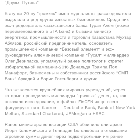
"Друзья Путина"
В эту же 20-ку "громких" имен журналисты-расследователи
выделили и ряд других известных бизнесменов. Среди них
экс-председатель казахстанского банка Туран Алем (позже
переименованного в БТА Банк) и бывший министр
энергетики, промышленности и торговли Казахстана Мухтар
Аблязов, российский предприниматель, основатель
промышленной компании "Базовый элемент" и экс-
руководитель алюминиевой компании "Русал" миллиардер
Олег Дерипаска, упомянутый ранее политолог и стратег
избирательной кампании-2016 Дональда Трампа Пол
Манафорт, бизнесмены и собственники российского "СМП
Банк" Аркадий и Борис Ротенберги и другие.
Что же касается крупнейших мировых учреждений, через
которые проводились миллиарды "грязных" денег, то, как
показало исследование, в файлах FinCEN чаще всего
фигурируют пять банков — Deutsche Bank, Bank of New York
Mellon, Standard Chartered, JPMorgan и HSBC.
Ранее министерство юстиции США обвинило олигархов
Игоря Коломойского и Геннадия Боголюбова в отмывании
огромной суммы денег через подконтрольный им ранее