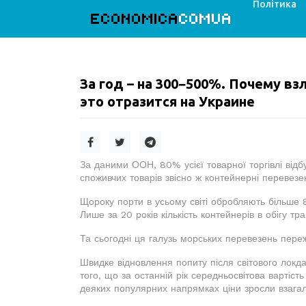
Політика
ECONOMICA
COMUA
За год – на 300−500%. Почему вз
это отразится на Украине
За даними ООН, 80% усієї товарної торгівлі від
споживчих товарів звісно ж контейнерні перевезе
Щороку порти в усьому світі обробляють більше 8
Лише за 20 років кількість контейнерів в обігу тр
Та сьогодні ця галузь морських перевезень пережи
Швидке відновлення попиту після світового локда
того, що за останній рік середньосвітова вартіс
деяких популярних напрямках ціни зросли взага