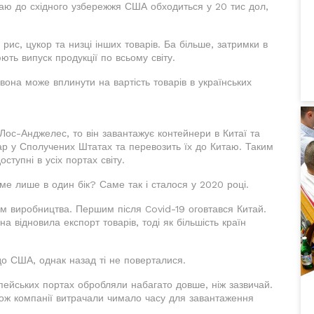
таю до східного узбережжя США обходиться у 20 тис дол,
 рис, цукор та низці інших товарів. Ба більше, затримки в
ть випуск продукції по всьому світу.
 вона може вплинути на вартість товарів в українських
ос-Анджелес, то він завантажує контейнери в Китаї та
ар у Сполучених Штатах та перевозить їх до Китаю. Таким
ступні в усіх портах світу.
ме лише в один бік? Саме так і сталося у 2020 році.
ням виробництва. Першим після Covid-19 оговтався Китай.
на відновила експорт товарів, тоді як більшість країн
до США, однак назад ті не поверталися.
пейських портах обробляли набагато довше, ніж зазвичай.
 тож компанії витрачали чимало часу для завантаження