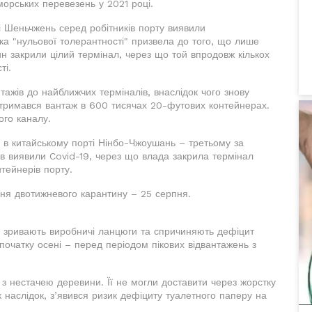
морських перевезень у 2021 році.
ті Шеньчжень серед робітників порту виявили
ка "нульової толерантності" призвела до того, що лише
н закрили цілий термінал, через що той впродовж кількох
ті.
ажів до найближчих терміналів, внаслідок чого знову
затримався вантаж в 600 тисячах 20-футових контейнерах.
ого каналу.
– в китайському порті Нінбо-Чжоушань – третьому за
ків виявили Covid-19, через що влада закрила термінал
тейнерів порту.
ня двотижневого карантину – 25 серпня.
ів зривають виробничі ланцюги та спричиняють дефіцит
початку осені – перед періодом пікових відвантажень з
ь з нестачею деревини. Її не могли доставити через жорстку
 наслідок, з’явився ризик дефіциту туалетного паперу на