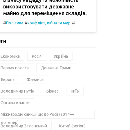
використовувати державне
майно для переміщення складів.
#
#
#
Політика
конфлікт, війна та мир
еги
Економіка
Росія
Україна
Первая полоса
Дональд Трамп
Європа
Финансы
Володимир Путін
Бізнес
Київ
Органы власти
Міжнародні санкції щодо Росії (2014—
дотепер)
Володимир Зеленський
Китай (регіон)