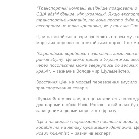
"Транспортній компанії вигідніше працювати з
США вдвічі більше, ніж українські. Якщо експо
транспортна компанія, то вона просто буде п
експортом не така критична, як у тих же Сп
Ціни на китайські товари зростають по всьому св
морських перевезень з китайських портів. І це м
"Європейські виробники починають замислюва
ринків збуту. Це може надати Україні можливос
через посольства може звернутись до великих в
країні"
, – зазначив Володимир Шульмейстер.
Зростання ціни на морські перевезення змусило 
транспортування товарів.
Шульмейстер вважає, що це можливість налагоди
два пароми в обхід Росії. Раніше такий шлях був
завищеними цінами морського фрахту.
"Ціна на морські перевезення настільки зросла
кораблі та на літаку була майже ідентична. Це
нових клієнтів",
– зазначив експерт.