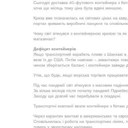
Сьогодні доставка 40-футового контейнера з Ки
хоча ще місяць тому ціна була вдвічі меншою.
Криза вже позначилась на світових цінах на каву,
портах зривають виробничі ланцюги та сповільнюю
Чому світ зіткнувся з контейнерною кризою та як
магазинах?
Дефіцит контейнерів
Якщо транспортний корабель пливе з Шанхаю в Л
везе їх до США. Потім навпаки – завантажує тов
чином зберігається баланс і контейнери завжди до
Утім, що буде, якщо морська торгівля працювати
Під час пандемії світ зіткнувся з масовим падін
За кілька місяців після початку пандемії Піднебес
Заходу ще довгий час перебували в локдауні.
Транспортні компанії везли контейнери з Китаю 
Через карантин вантажі в американських та євро
Сповільнилась і робота на транспортних лініях,
товару у зворотному напрямку.