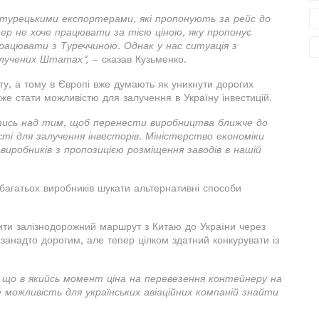
 турецькими експортерами, які пропонують за рейс до
ртер не хоче працювати за тією ціною, яку пропонує
рацювати з Туреччиною. Однак у нас ситуація з
олучених Штатах",
– сказав Кузьменко.
іту, а тому в Європі вже думають як уникнути дорогих
оже стати можливістю для залучення в Україну інвестицій.
тись над тим, щоб перенести виробництва ближче до
ті для залучення інвесторів. Міністерство економіки
иробників з пропозицією розміщення заводів в нашій
багатьох виробників шукати альтернативні способи
ти залізнодорожний маршрут з Китаю до України через
 занадто дорогим, але тепер цілком здатний конкурувати із
, що в якийсь момент ціна на перевезення контейнеру на
 можливість для українських авіаційних компаній знайти