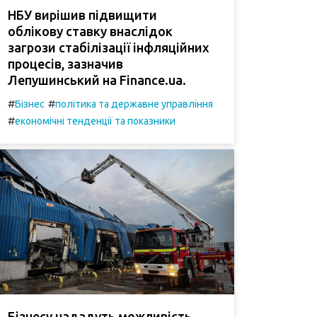
НБУ вирішив підвищити
облікову ставку внаслідок
загрози стабілізації інфляційних
процесів, зазначив
Лепушинський на Finance.ua.
#
#
Бізнес
політика та державне управління
#
економічні тенденції та показники
Бізнесу нададуть можливість