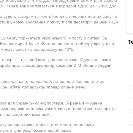
су коштувало 2-4 тис дол. Перед новим роком ціна зросла
. Наразi вона коливається в коридорі від 10 до 15 тис дол.
 суден, заторами з контейнерів в головних портах свiту та
ту в умовах зростання попиту пiсля десятиріч дешевих цін
шу чергу торкнеться українського імпорту з Китаю. За
Т
 Володимира Шульмейстера, через контейнеру кризу ціни
х можуть зрости в середньому до 10%.
 товарів – це проблема для споживача. Однак це також
иробників, вважає директор компанії ZIM Ukraine Андрій
 зростає ціна, наприклад, на шини з Китаю, то це
а шин, адже китайський товар стане менш
зи для українських експортерів. Україна вимушена
реччиною, яка останнім часом сильно наростила експорт та
я транспортних компаній.
изьких фрахтових ставок, але тепер на послуги
иктують ціни українським виробникам.