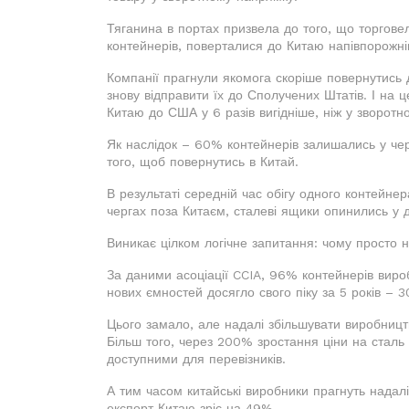
Тяганина в портах призвела до того, що торговел
контейнерів, поверталися до Китаю напівпорожні
Компанії прагнули якомога скоріше повернутись 
знову відправити їх до Сполучених Штатів. І на 
Китаю до США у 6 разів вигідніше, ніж у зворотн
Як наслідок – 60% контейнерів залишались у че
того, щоб повернутись в Китай.
В результаті середній час обігу одного контейнер
чергах поза Китаєм, сталеві ящики опинились у д
Виникає цілком логічне запитання: чому просто 
За даними асоціації CCIA, 96% контейнерів виро
нових ємностей досягло свого піку за 5 років – 3
Цього замало, але надалі збільшувати виробницт
Більш того, через 200% зростання ціни на сталь
доступними для перевізників.
А тим часом китайські виробники прагнуть надалі
експорт Китаю зріс на 49%.