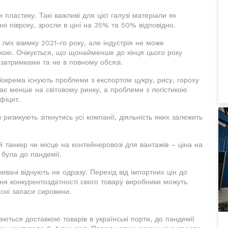
 пластику. Такі важливі для цієї галузі матеріали як
ні півроку, зросли в ціні на 35% та 50% відповідно.
лих взимку 2021-го року, але індустрія не може
икою. Очікується, що щонайменше до кінця цього року
 затримками та не в повному обсязі.
Зокрема існують проблеми з експортом цукру, рису, гороху
тає менше на світовому ринку, а проблеми з логістикою
фіцит.
изикують зіткнутись усі компанії, діяльність яких залежить
 танкер чи місце на контейнеровозі для вантажів – ціна на
 була до пандемії.
живачі відчують не одразу. Перехід від імпортних цін до
ня конкурентоздатності свого товару виробники можуть
сні запаси сировини.
ються доставкою товарів в українські порти, до пандемії