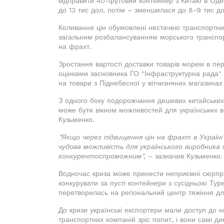
відправити 40-футовий контейнер з Китаю в Оде
до 13 тис дол, потiм – зменшилася до 8-9 тис дол
Коливання цін обумовлені нестачею транспортних
загальним розбалансуванням морського транспор
на фрахт.
Зростання вартості доставки товарів морем в пер
оцінками засновника ГО "Інфраструктурна рада"
на товари з Піднебесної у вітчизняних магазина
З одного боку подорожчання дешевих китайських
може бути вікном можливостей для українських в
Кузьменко.
"Якщо через підвищення цін на фрахт в Україні
чудова можливість для українського виробник
конкурентоспроможним",
– зазначив Кузьменко.
Водночас криза може принести неприємні сюрпри
конкурувати за пусті контейнери з сусідньою Ту
перетворилась на регіональний центр тяжіння дл
До кризи українські експортери мали доступ до н
транспортних компаній зріс попит, і вони самі д