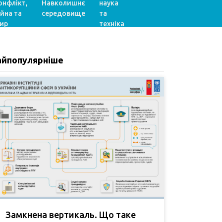
онфлікт,
Навколишнє
наука
ійна та
середовище
та
ир
техніка
айпопулярніше
Замкнена вертикаль. Що таке