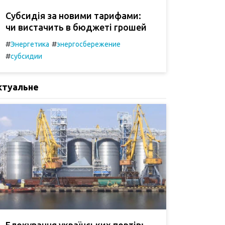
Субсидія за новими тарифами:
чи вистачить в бюджеті грошей
#
#
Энергетика
энергосбережение
#
субсидии
ктуальне
Блокування українських портів: