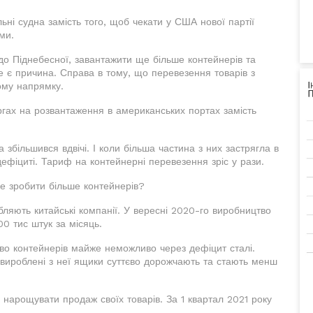
ьні судна замість того, щоб чекати у США нової партії
ми.
до Піднебесної, завантажити ще більше контейнерів та
це є причина. Справа в тому, що перевезення товарів з
ому напрямку.
ргах на розвантаження в американських портах замість
а збільшився вдвічі. І коли більша частина з них застрягла в
ефіциті. Тариф на контейнерні перевезення зріс у рази.
не зробити більше контейнерів?
бляють китайські компанії. У вересні 2020-го виробництво
00 тис штук за місяць.
во контейнерів майже неможливо через дефіцит сталі.
 вироблені з неї ящики суттєво дорожчають та стають менш
 нарощувати продаж своїх товарів. За 1 квартал 2021 року