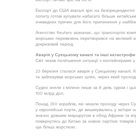
Експорт до США взагалі зріс на безпрецендентні
попиту готові купувати набагато більше китайськ
очевидних причин для його припинення у найближ
Агентство Reuters зазначає, що транспортні комп
морських перевезень перетворився на великий ау
докризовий період.
Аварія у Суецькому каналі та інші катастрофи
Світ чекав поліпшення ситуації з контейнерами 
23 березня сталася аварія у Суецькому каналі. 
та заблокував морських шлях, через який проходит
Судно зняли з мілини лише за 6 днів, однак і ць
100 млрд дол.
Понад 350 кораблів, які чекали проходу через С
у європейські порти, де вишикувались у затори н
значно довшим маршрутом в обхід Африки та втр
повернутись до Китаю за новою партією товарів 
ще більш жорсткою.