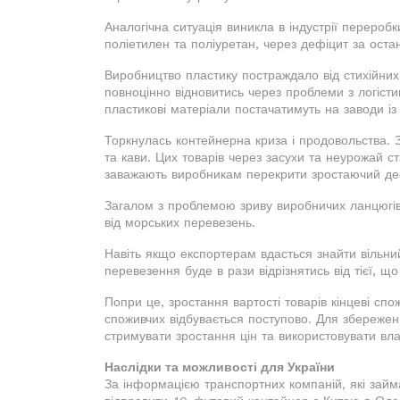
Аналогічна ситуація виникла в індустрії переробки
поліетилен та поліуретан, через дефіцит за остан
Виробництво пластику постраждало від стихійних 
повноцінно відновитись через проблеми з логіст
пластикові матеріали постачатимуть на заводи із
Торкнулась контейнерна криза і продовольства. 
та кави. Цих товарів через засухи та неурожай с
заважають виробникам перекрити зростаючий де
Загалом з проблемою зриву виробничих ланцюгів р
від морських перевезень.
Навіть якщо експортерам вдасться знайти вільний
перевезення буде в рази відрізнятись від тієї, що
Попри це, зростання вартості товарів кінцеві спо
споживчих відбувається поступово. Для збережен
стримувати зростання цін та використовувати вла
Наслідки та можливості для України
За інформацією транспортних компаній, які займа