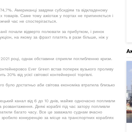
 74,7%. Американці завдяки субсидіям та відкладеному
их товарів. Саме тому ажіотаж у портах не припиняється і
чий час не спостерігається.
анії почали відверто полювати за прибутком, і ринок
кціон, на якому за фрахт платять в рази більше, ніж у
А
у 2021 році, однак обставини сприяли поглибленню кризи.
Контейнеровоз Ever Green встав поперек вузького проливу
ь 30% від усієї світової контейнерної торгівлі.
ого було достатньо аби світова економіка втратила близько
уецький канал від 6 до 10 днів, майже одночасно попливли
а розвантаження. Деякі кораблі під час затору попливли
атили багато часу. Все це заважало суднам вчасно
і зробило конкуренцію за місце на транспортних кораблях