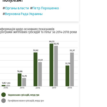
#
#
Органы власти
Петр Порошенко
#
Верховна Рада Украины