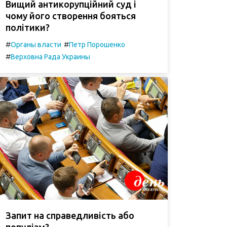
Вищий антикорупційний суд і
чому його створення бояться
політики?
#
#
Органы власти
Петр Порошенко
#
Верховна Рада Украины
Запит на справедливість або
популізм?