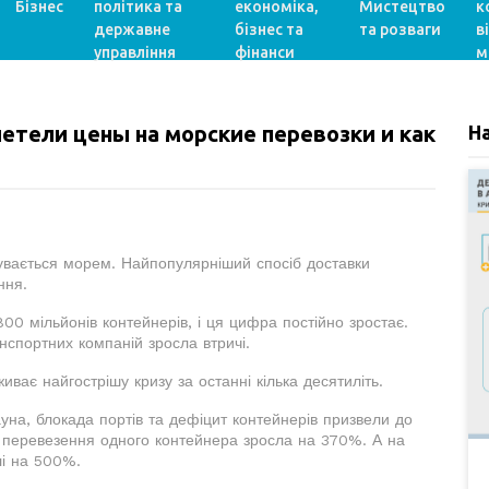
Бізнес
політика та
економіка,
Мистецтво
к
державне
бізнес та
та розваги
в
управління
фінанси
м
летели цены на морские перевозки и как
Н
бувається морем. Найпопулярніший спосіб доставки
ння.
00 мільйонів контейнерів, і ця цифра постійно зростає.
анспортних компаній зросла втричі.
ває найгострішу кризу за останні кілька десятиліть.
уна, блокада портів та дефіцит контейнерів призвели до
ть перевезення одного контейнера зросла на 370%. А на
лі на 500%.