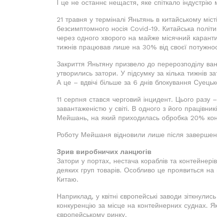
І це не останнє нещастя, яке спіткало індустрію 
21 травня у терміналі Яньтянь в китайському міс
безсимптомного носія Covid-19. Китайська політи
через одного хворого на майже місячний каранти
тижнів працював лише на 30% від своєї потужнос
Закриття Яньтяну призвело до перерозподілу вант
утворились затори. У підсумку за кілька тижнів 
А це – вдвічі більше за 6 днів блокування Суецьк
11 серпня стався черговий інцидент. Цього разу 
завантаженістю у світі. В одного з його працівни
Мейшань, на який приходилась обробка 20% кон
Роботу Мейшаня відновили лише після завершен
Зрив виробничих ланцюгів
Затори у портах, нестача кораблів та контейнер
деяких груп товарів. Особливо це проявиться на 
Китаю.
Наприклад, у квітні європейські заводи зіткнулис
конкуренцію за місце на контейнерних суднах. Як
європейському ринку.