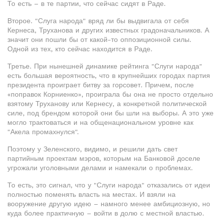
То есть – в те партии, что сейчас сидят в Раде.
Второе. "Слуга народа" вряд ли бы выдвигала от себя
Кернеса, Труханова и других известных градоначальников. А
значит они пошли бы от какой-то оппозиционной силы.
Одной из тех, кто сейчас находится в Раде.
Третье. При нынешней динамике рейтинга "Слуги народа"
есть большая вероятность, что в крупнейших городах партия
президента проиграет битву за горсовет. Причем, после
«поправок Корниенко», проиграла бы она не просто отдельно
взятому Труханову или Кернесу, а конкретной политической
силе, под брендом которой они бы шли на выборы. А это уже
могло трактоваться и на общенациональном уровне как
"Акела промахнулся".
Поэтому у Зеленского, видимо, и решили дать свет
партийным проектам мэров, которым на Банковой доселе
угрожали уголовными делами и намекали о проблемах.
То есть, это сигнал, что у "Слуги народа" отказались от идеи
полностью поменять власть на местах. И взяли на
вооружение другую идею – намного менее амбициозную, но
куда более практичную – войти в долю с местной властью.