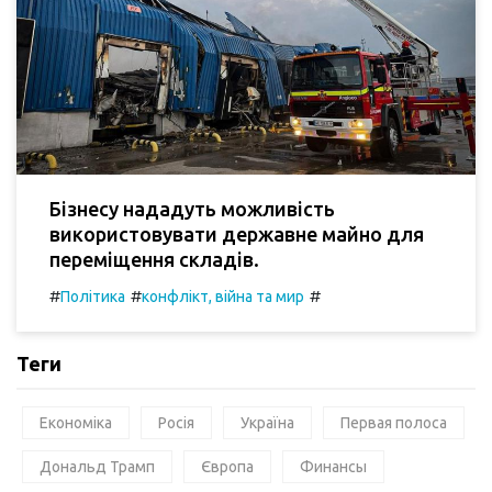
Бізнесу нададуть можливість
використовувати державне майно для
переміщення складів.
#
#
#
Політика
конфлікт, війна та мир
Теги
Економіка
Росія
Україна
Первая полоса
Дональд Трамп
Європа
Финансы