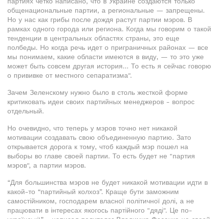
партиях четко написано, что в Украине создаются только
общенациональные партии, а региональные — запрещены.
Но у нас как грибы после дождя растут партии мэров. В
рамках одного города или региона. Когда мы говорим о такой
тенденции в центральных областях страны, это еще
полбеды. Но когда речь идет о приграничных районах — все
мы понимаем, какие области имеются в виду, — то это уже
может быть совсем другая история... То есть я сейчас говорю
о прививке от местного сепаратизма".
Зачем Зеленскому нужно было в столь жесткой форме
критиковать идеи своих партийных менеджеров - вопрос
отдельный.
Но очевидно, что теперь у мэров точно нет никакой
мотивации создавать свою объединенную партию. Зато
открывается дорога к тому, чтоб каждый мэр пошел на
выборы во главе своей партии. То есть будет не "партия
мэров", а партии мэров.
“Для большинства мэров не будет никакой мотивации идти в
какой-то “партийный колхоз”. Краще бути заможним
самостійником, господарем власної політичної долі, а не
працювати в інтересах якогось партійного "дяді". Це по-