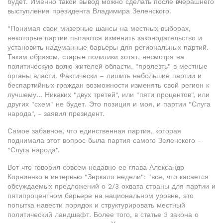
будет. Именно такой вывод можно сделать после вчерашнего
выступления президента Владимира Зеленского.
"Понимая свои мизерные шансы на местных выборах,
некоторые партии пытаются изменить законодательство и
установить надуманные барьеры для региональных партий.
Таким образом, старые политики хотят, несмотря на
политическую волю жителей области, "пролезть" в местные
органы власти. Фактически – лишить небольшие партии и
беспартийных граждан возможности изменять свой регион к
лучшему... Никаких "двух третей", или "пяти процентов", или
других "схем" не будет. Это позиция и моя, и партии "Слуга
народа", - заявил президент.
Самое забавное, что единственная партия, которая
поднимала этот вопрос была партия самого Зеленского -
"Слуга народа".
Вот что говорил совсем недавно ее глава Александр
Корниенко в интервью "Зеркало недели": "все, что касается
обсуждаемых предложений о 2/3 охвата страны для партии и
пятипроцентном барьере на национальном уровне, это
попытка навести порядок и структурировать местный
политический ландшафт. Более того, в статье 3 закона о