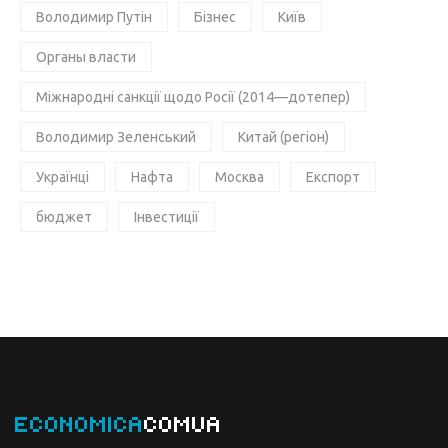
Володимир Путін
Бізнес
Київ
Органы власти
Міжнародні санкції щодо Росії (2014—дотепер)
Володимир Зеленський
Китай (регіон)
Українці
Нафта
Москва
Експорт
бюджет
Інвестиції
ECONOMICA
COMUA