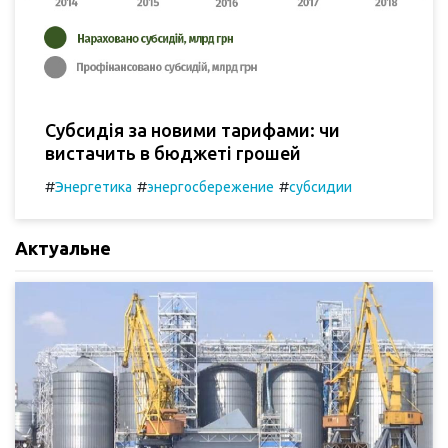
Субсидія за новими тарифами: чи
вистачить в бюджеті грошей
#
#
#
Энергетика
энергосбережение
субсидии
Актуальне