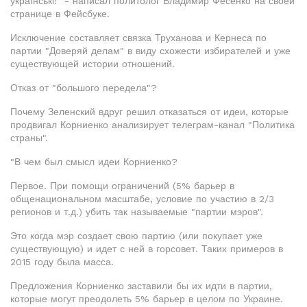
українські!” - написал политолог Владимир Фесенко на своей
странице в Фейсбуке.
Исключение составляет связка Труханова и Кернеса по
партии "Доверяй делам" в виду схожести избирателей и уже
существующей истории отношений.
Отказ от "большого передела"?
Почему Зеленский вдруг решил отказаться от идеи, которые
продвигал Корниенко анализирует телеграм-канал "Политика
страны".
"В чем был смысл идеи Корниенко?
Первое. При помощи ограничений (5% барьер в
общенациональном масштабе, условие по участию в 2/3
регионов и т.д.) убить так называемые "партии мэров".
Это когда мэр создает свою партию (или покупает уже
существующую) и идет с ней в горсовет. Таких примеров в
2015 году была масса.
Предложения Корниенко заставили бы их идти в партии,
которые могут преодолеть 5% барьер в целом по Украине.