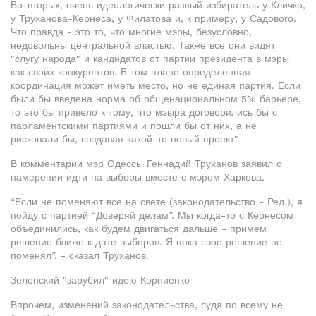
Во-вторых, очень идеологически разный избиратель у Кличко,
у Труханова-Кернеса, у Филатова и, к примеру, у Садового.
Что правда - это то, что многие мэры, безусловно,
недовольны центральной властью. Также все они видят
"слугу народа" и кандидатов от партии президента в мэры
как своих конкурентов. В том плане определенная
координация может иметь место, но не единая партия. Если
были бы введена норма об общенациональном 5% барьере,
то это бы привело к тому, что мэыра договорились бы с
парламентскими партиями и пошли бы от них, а не
рисковали бы, создавая какой-то новый проект".
В комментарии мэр Одессы Геннадий Труханов заявил о
намерении идти на выборы вместе с мэром Харкова.
“Если не поменяют все на свете (законодательство - Ред.), я
пойду с партией “Доверяй делам”. Мы когда-то с Кернесом
объединились, как будем двигаться дальше - примем
решение ближе к дате выборов. Я пока свое решение не
поменял”, - сказал Труханов.
Зеленский "зарубил" идею Корниенко
Впрочем, изменений законодательства, судя по всему не