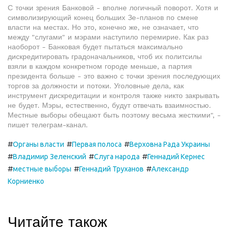
С точки зрения Банковой - вполне логичный поворот. Хотя и
символизирующий конец больших Зе-планов по смене
власти на местах. Но это, конечно же, не означает, что
между "слугами" и мэрами наступило перемирие. Как раз
наоборот - Банковая будет пытаться максимально
дискредитировать градоначальников, чтоб их политсилы
взяли в каждом конкретном городе меньше, а партия
президента больше - это важно с точки зрения последующих
торгов за должности и потоки. Уголовные дела, как
инструмент дискредитации и контроля также никто закрывать
не будет. Мэры, естественно, будут отвечать взаимностью.
Местные выборы обещают быть поэтому весьма жесткими", -
пишет телеграм-канал.
#
#
#
Органы власти
Первая полоса
Верховна Рада Украины
#
#
#
Владимир Зеленский
Слуга народа
Геннадий Кернес
#
#
#
местные выборы
Геннадий Труханов
Александр
Корниенко
Читайте також