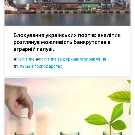
Блокування українських портів: аналітик
розглянув можливість банкрутства в
аграрній галузі.
#
#
Політика
політика та державне управління
#
сільське господарство