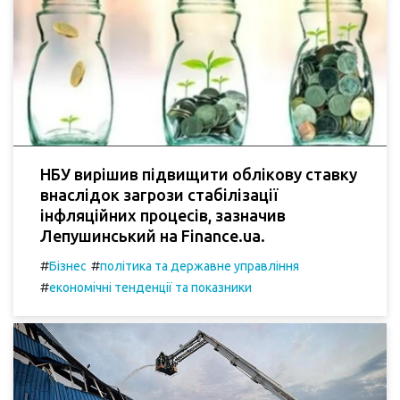
НБУ вирішив підвищити облікову ставку
внаслідок загрози стабілізації
інфляційних процесів, зазначив
Лепушинський на Finance.ua.
#
#
Бізнес
політика та державне управління
#
економічні тенденції та показники