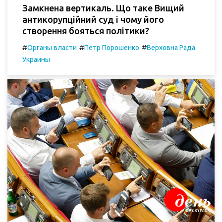
Замкнена вертикаль. Що таке Вищий
антикорупційний суд і чому його
створення бояться політики?
#
#
#
Органы власти
Петр Порошенко
Верховна Рада
Украины