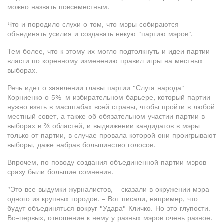
можно назвать повсеместным.
Что и породило слухи о том, что мэры собираются
объединять усилия и создавать некую "партию мэров".
Тем более, что к этому их могло подтолкнуть и идеи партии
власти по коренному изменению правил игры на местных
выборах.
Речь идет о заявлении главы партии "Слуга народа"
Корниенко о 5%-м избирательном барьере, который партии
нужно взять в масштабах всей страны, чтобы пройти в любой
местный совет, а также об обязательном участии партии в
выборах в ⅔ областей, и выдвижении кандидатов в мэры
только от партии, в случае провала которой они проигрывают
выборы, даже набрав большинство голосов.
Впрочем, по поводу создания объединенной партии мэров
сразу были большие сомнения.
"Это все выдумки журналистов, - сказали в окружении мэра
одного из крупных городов. - Вот писали, например, что
будут объединяться вокруг "Удара" Кличко. Но это глупости.
Во-первых, отношение к нему у разных мэров очень разное.