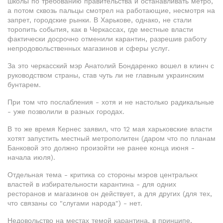
школы по требованию правительства и останавливать метро,
а потом сквозь пальцы смотрел на работающие, несмотря на
запрет, городские рынки. В Харькове, однако, не стали
торопить события, как в Черкассах, где местные власти
фактически досрочно отменили карантин, разрешив работу
непродовольственных магазинов и сферы услуг.
За это черкасский мэр Анатолий Бондаренко вошел в клинч с
руководством страны, став чуть ли не главным украинским
бунтарем.
При том что послабления - хотя и не настолько радикальные
- уже позволили в разных городах.
В то же время Кернес заявил, что 12 мая харьковские власти
хотят запустить местный метрополитен (даром что по планам
Банковой это должно произойти не ранее конца июня -
начала июля).
Отдельная тема - критика со стороны мэров центральнх
властей в избирательности карантина - для одних
ресторанов и магазинов он действует, а для других (для тех,
что связаны со "слугами народа") - нет.
Недовольство на местах темой карантина, в принципе,