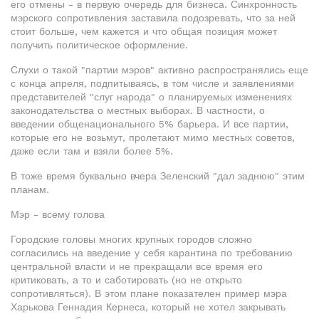
его отмены - в первую очередь для бизнеса. Синхронность
мэрского сопротивления заставила подозревать, что за ней
стоит больше, чем кажется и что общая позиция может
получить политическое оформление.
Слухи о такой "партии мэров" активно распространялись еще
с конца апреля, подпитываясь, в том числе и заявлениями
представителей "слуг народа" о планируемых изменениях
законодательства о местных выборах. В частности, о
введении общенационального 5% барьера. И все партии,
которые его не возьмут, пролетают мимо местных советов,
даже если там и взяли более 5%.
В тоже время буквально вчера Зеленский "дал заднюю" этим
планам.
Мэр - всему голова
Городские головы многих крупных городов сложно
согласились на введение у себя карантина по требованию
центральной власти и не прекращали все время его
критиковать, а то и саботировать (но не открыто
сопротивляться). В этом плане показателен пример мэра
Харькова Геннадия Кернеса, который не хотел закрывать