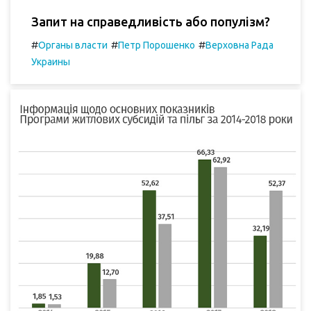
Запит на справедливість або популізм?
#
#
#
Органы власти
Петр Порошенко
Верховна Рада
Украины