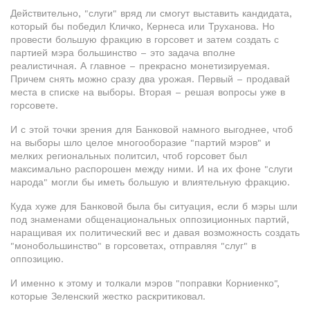
Действительно, "слуги" вряд ли смогут выставить кандидата,
который бы победил Кличко, Кернеса или Труханова. Но
провести большую фракцию в горсовет и затем создать с
партией мэра большинство – это задача вполне
реалистичная. А главное – прекрасно монетизируемая.
Причем снять можно сразу два урожая. Первый – продавай
места в списке на выборы. Вторая – решая вопросы уже в
горсовете.
И с этой точки зрения для Банковой намного выгоднее, чтоб
на выборы шло целое многооборазие "партий мэров" и
мелких региональных политсил, чтоб горсовет был
максимально распорошен между ними. И на их фоне "слуги
народа" могли бы иметь большую и влиятельную фракцию.
Куда хуже для Банковой была бы ситуация, если б мэры шли
под знаменами общенациональных оппозиционных партий,
наращивая их политический вес и давая возможность создать
"монобольшинство" в горсоветах, отправляя "слуг" в
оппозицию.
И именно к этому и толкали мэров "поправки Корниенко",
которые Зеленский жестко раскритиковал.