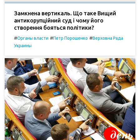
Замкнена вертикаль. Що таке Вищий
антикорупційний суд і чому його
створення бояться політики?
#
#
#
Органы власти
Петр Порошенко
Верховна Рада
Украины