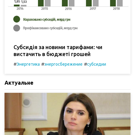
Субсидія за новими тарифами: чи
вистачить в бюджеті грошей
#
#
#
Энергетика
энергосбережение
субсидии
Актуальне