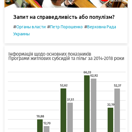
Запит на справедливість або популізм?
#
#
#
Органы власти
Петр Порошенко
Верховна Рада
Украины