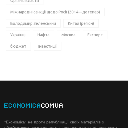
Органы власти
Міжнародні санкції щодо Росії (2014—дотепер)
Володимир Зеленський
Китай (регіон)
Українці
Нафта
Москва
Експорт
бюджет
Інвестиції
ECONOMICA
COMUA
"Економіка" не проти републікації своїх матеріалів з
обов'язковим посиланням на джерело у вигляді текстового