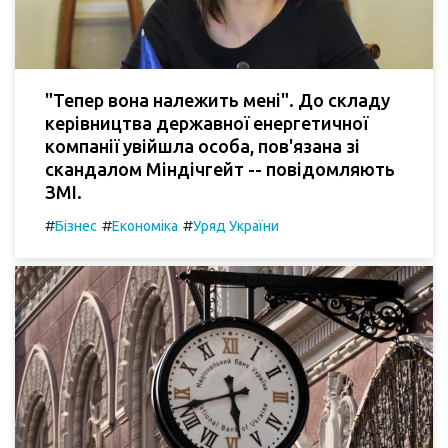
"Тепер вона належить мені". До складу
керівництва державної енергетичної
компанії увійшла особа, пов'язана зі
скандалом Міндічгейт -- повідомляють
ЗМІ.
#
#
#
Бізнес
Економіка
Уряд України