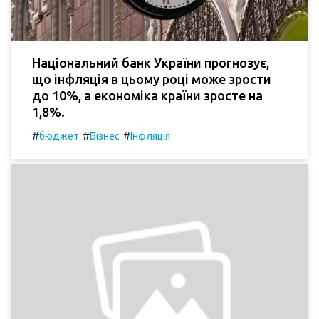
Національний банк України прогнозує,
що інфляція в цьому році може зрости
до 10%, а економіка країни зросте на
1,8%.
#
#
#
бюджет
Бізнес
Інфляція