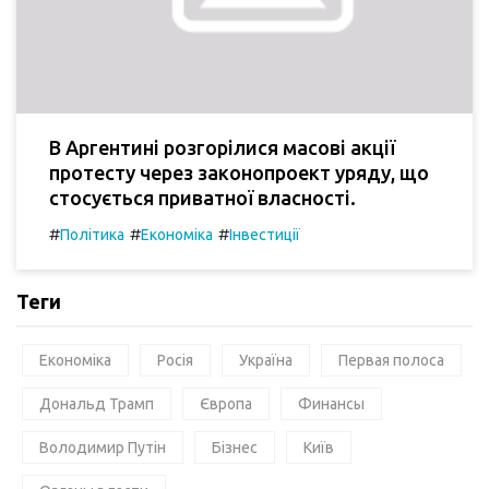
В Аргентині розгорілися масові акції
протесту через законопроект уряду, що
стосується приватної власності.
#
#
#
Політика
Економіка
Інвестиції
Теги
Економіка
Росія
Україна
Первая полоса
Дональд Трамп
Європа
Финансы
Володимир Путін
Бізнес
Київ