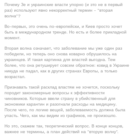
Почему Зе и украинские власти упорно (и это не в первый
раз) используют явно некорректный термин - "вторая
волна"?
Во-первых, это очень по-европейски, и Киев просто хочет
быть в международном тренде. Но есть и более прикладной
момент.
Вторая волна означает, что заболевание мы уже один раз
победили, но теперь оно снова коварно обрушилось на
украинцев. И такая картинка для властей выгодна. Тем
более, что она ретуширует совсем обратное: ковид в Украине
никуда не падал, как в других странах Европы, а только
возрастал.
Признавать такой расклад властям не хочется, поскольку
породит закономерные вопросы к эффективности
чиновников. Которые ввели страну в убийственный для
экономики карантин и разогнали расходы на медицину.
После чего, по логике вещей, заболеваемость должна была
упасть. Чего, как мы видим из графиков, не произошло.
Но это, скажем так, теоретический вопрос. В конце концов,
важнее не термины, а план действий на "вторую волну".