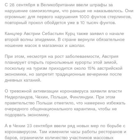
С 28 сентября в Великобритании ввели штрафы за
нарушение самоизоляции, что раньше не наказывалось. Они
огромные: для первого нарушения 1000 фунтов стерлингов,
повторный прокол обойдется уже в 10 тысяч фунтов.
Канцлер Австрии Себастьян Курц также заявил о начале
второй волны эпидемии. В стране вернули обязательное
ношение масок в магазинах и школах.
При этом, несмотря на рост заболеваемости, Австрия
планирует открыть горнолыжные курорты этой зимой,
поскольку на туризм приходится около 15% австрийской
экономики, но запретит традиционные вечеринки после
дневных катаний.
О тревожной активизации коронавируса заявили власти
Нидерландов, Чехии, Польши, Финляндии. При этом
правительство Польши отметило, что намерено избежать
очередного общенационального карантина, чтобы не
подорвать экономику.
А в Чехии 23 сентября ввели ряд новых мер по борьбе с
коронавирусом. Там изменили часы работы ресторанов и
баров, ограничили количество участников массовых