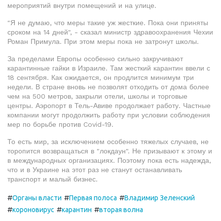
мероприятий внутри помещений и на улице.
"Я не думаю, что меры такие уж жесткие. Пока они приняты
сроком на 14 дней", - сказал министр здравоохранения Чехии
Роман Примула. При этом меры пока не затронут школы.
За пределами Европы особенно сильно закручивают
карантинные гайки в Израиле. Там жесткий карантин ввели с
18 сентября. Как ожидается, он продлится минимум три
недели. В стране вновь не позволят отходить от дома более
чем на 500 метров, закрыли отели, школы и торговые
центры. Аэропорт в Тель-Авиве продолжает работу. Частные
компании могут продолжить работу при условии соблюдения
мер по борьбе против Covid-19.
То есть мир, за исключением особенно тяжелых случаев, не
торопится возвращаться в "локдаун". Не призывают к этому и
в международных организациях. Поэтому пока есть надежда,
что и в Украине на этот раз не станут останавливать
транспорт и малый бизнес.
#
#
#
Органы власти
Первая полоса
Владимир Зеленский
#
#
#
короновирус
карантин
вторая волна