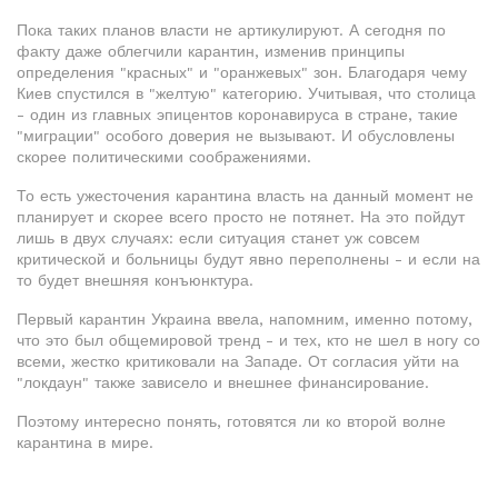
Пока таких планов власти не артикулируют. А сегодня по
факту даже облегчили карантин, изменив принципы
определения "красных" и "оранжевых" зон. Благодаря чему
Киев спустился в "желтую" категорию. Учитывая, что столица
- один из главных эпицентов коронавируса в стране, такие
"миграции" особого доверия не вызывают. И обусловлены
скорее политическими соображениями.
То есть ужесточения карантина власть на данный момент не
планирует и скорее всего просто не потянет. На это пойдут
лишь в двух случаях: если ситуация станет уж совсем
критической и больницы будут явно переполнены - и если на
то будет внешняя конъюнктура.
Первый карантин Украина ввела, напомним, именно потому,
что это был общемировой тренд - и тех, кто не шел в ногу со
всеми, жестко критиковали на Западе. От согласия уйти на
"локдаун" также зависело и внешнее финансирование.
Поэтому интересно понять, готовятся ли ко второй волне
карантина в мире.