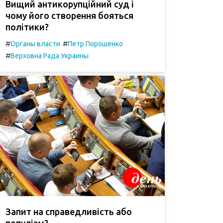
Вищий антикорупційний суд і
чому його створення бояться
політики?
#
#
Органы власти
Петр Порошенко
#
Верховна Рада Украины
Запит на справедливість або
популізм?