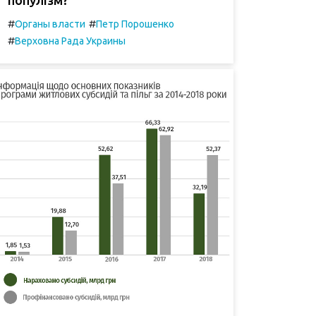
#
#
Органы власти
Петр Порошенко
#
Верховна Рада Украины