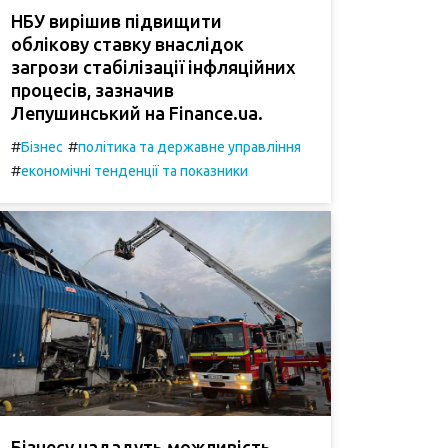
НБУ вирішив підвищити
облікову ставку внаслідок
загрози стабілізації інфляційних
процесів, зазначив
Лепушинський на Finance.ua.
#
#
Бізнес
політика та державне управління
#
економічні тенденції та показники
Бізнесу нададуть можливість