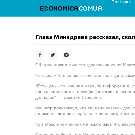
Політика
ECONOMICA
COMUA
Глава Минздрава рассказал, ско
Об этом заявил министр здравоохранения Макси
По словам Степанова, окончательная цена вакц
"Есть цены, по крайней мере, та информация, 
проводящие третью фазу (клинических испытани
долларов", — отметил Степанов.
Министр подчеркнул, что эту цену назвали две 
стоимость, которая определяется по затратам н
При этом, в компаниях не исключают, что впосле
Степанов добавил, что Украина не будет покупат