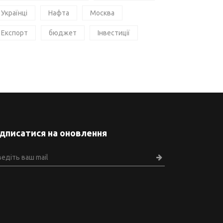
Українці
Нафта
Москва
Експорт
бюджет
Інвестиції
ідписатися на оновлення