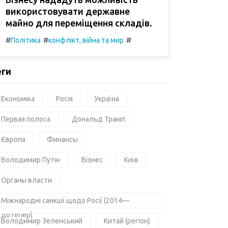
використовувати державне
майно для переміщення складів.
#
#
#
Політика
конфлікт, війна та мир
еги
Економіка
Росія
Україна
Первая полоса
Дональд Трамп
Європа
Финансы
Володимир Путін
Бізнес
Київ
Органы власти
Міжнародні санкції щодо Росії (2014—
дотепер)
Володимир Зеленський
Китай (регіон)