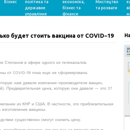
Бізнес
політика та
економіка,
Мистецтво
к
державне
бізнес та
та розваги
в
управління
фінанси
м
лько будет стоить вакцина от COVID−19
Н
м Степанов в эфире одного из телеканалов.
ины от COVID-19 пока еще не сформирована.
которую нам давали компании-производители вакцин,
й). Предварительная цена, которую они давали — это 37
компании из КНР и США. В частности, это приблизительная
а изготовление вакцины.
дствии существенно смогут снизить цену.
ь российскую вакцину, так как она не прошла третью