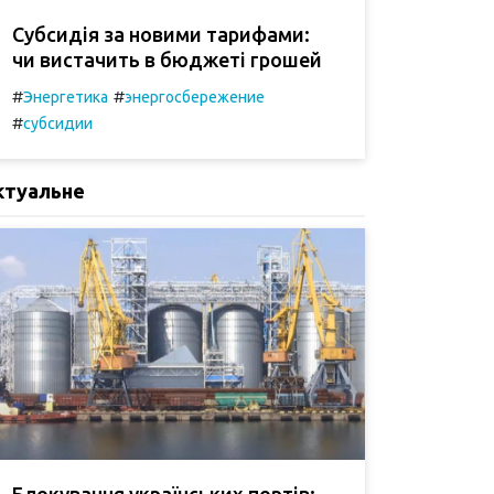
Субсидія за новими тарифами:
чи вистачить в бюджеті грошей
#
#
Энергетика
энергосбережение
#
субсидии
ктуальне
Блокування українських портів: