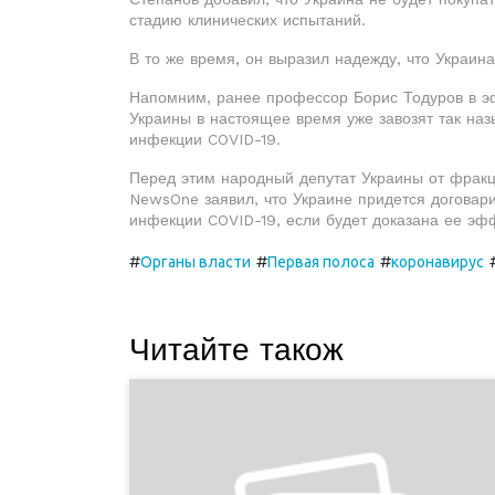
стадию клинических испытаний.
В то же время, он выразил надежду, что Украина
Напомним, ранее профессор Борис Тодуров в эф
Украины в настоящее время уже завозят так на
инфекции COVID-19.
Перед этим народный депутат Украины от фракц
NewsOne заявил, что Украине придется договари
инфекции COVID-19, если будет доказана ее эф
#
#
#
Органы власти
Первая полоса
коронавирус
Читайте також