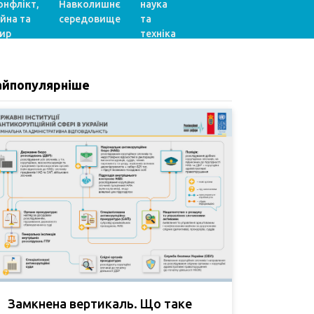
онфлікт,
Навколишнє
наука
ійна та
середовище
та
ир
техніка
айпопулярніше
Замкнена вертикаль. Що таке