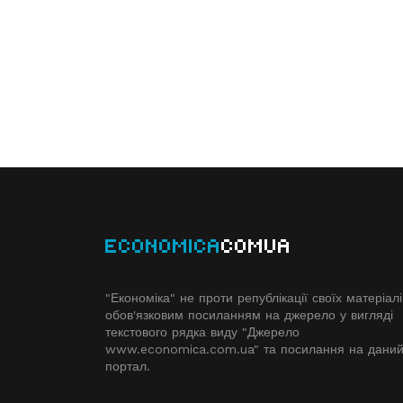
ECONOMICA
COMUA
"Економіка" не проти републікації своїх матеріалі
обов'язковим посиланням на джерело у вигляді
текстового рядка виду "Джерело
www.economiсa.com.ua" та посилання на дани
портал.