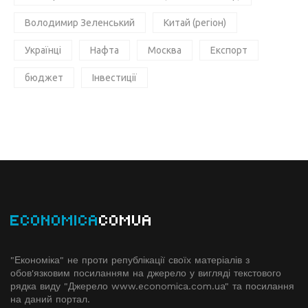
Володимир Зеленський
Китай (регіон)
Українці
Нафта
Москва
Експорт
бюджет
Інвестиції
ECONOMICA
COMUA
"Економіка" не проти републікації своїх матеріалів з
обов'язковим посиланням на джерело у вигляді текстового
рядка виду "Джерело www.economiсa.com.ua" та посилання
на даний портал.