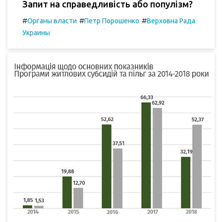
Запит на справедливість або популізм?
#
#
#
Органы власти
Петр Порошенко
Верховна Рада
Украины