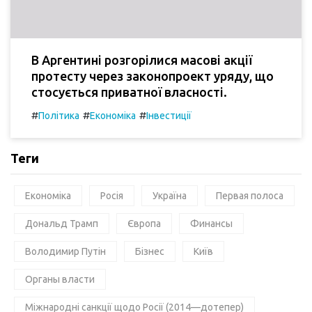
В Аргентині розгорілися масові акції
протесту через законопроект уряду, що
стосується приватної власності.
#
#
#
Політика
Економіка
Інвестиції
Теги
Економіка
Росія
Україна
Первая полоса
Дональд Трамп
Європа
Финансы
Володимир Путін
Бізнес
Київ
Органы власти
Міжнародні санкції щодо Росії (2014—дотепер)