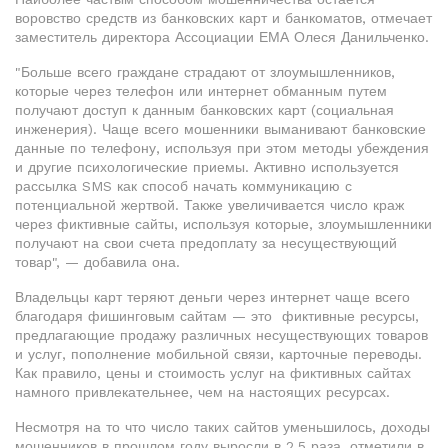
воровство средств из банковских карт и банкоматов, отмечает
заместитель директора Ассоциации ЕМА Олеся Данильченко.
"Больше всего граждане страдают от злоумышленников,
которые через телефон или интернет обманным путем
получают доступ к данным банковских карт (социальная
инженерия). Чаще всего мошенники выманивают банковские
данные по телефону, используя при этом методы убеждения
и другие психологические приемы. Активно используется
рассылка SMS как способ начать коммуникацию с
потенциальной жертвой. Также увеличивается число краж
через фиктивные сайты, используя которые, злоумышленники
получают на свои счета предоплату за несуществующий
товар", — добавила она.
Владельцы карт теряют деньги через интернет чаще всего
благодаря фишинговым сайтам — это фиктивные ресурсы,
предлагающие продажу различных несуществующих товаров
и услуг, пополнение мобильной связи, карточные переводы.
Как правило, цены и стоимость услуг на фиктивных сайтах
намного привлекательнее, чем на настоящих ресурсах.
Несмотря на то что число таких сайтов уменьшилось, доходы
мошенников в прошлом году выросли в 2,5 раза, отметили в