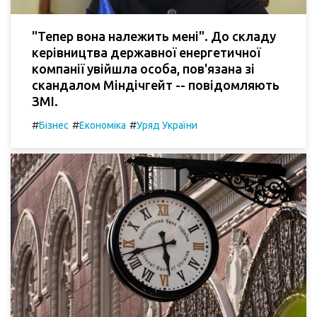
"Тепер вона належить мені". До складу
керівництва державної енергетичної
компанії увійшла особа, пов'язана зі
скандалом Міндічгейт -- повідомляють
ЗМІ.
#
#
#
Бізнес
Економіка
Уряд України