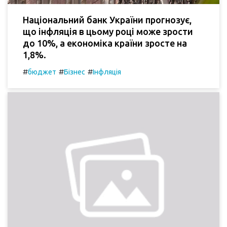
Національний банк України прогнозує,
що інфляція в цьому році може зрости
до 10%, а економіка країни зросте на
1,8%.
#
#
#
бюджет
Бізнес
Інфляція