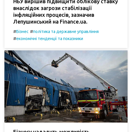
НБУ вирішив підвищити облікову ставку
внаслідок загрози стабілізації
інфляційних процесів, зазначив
Лепушинський на Finance.ua.
#
#
Бізнес
політика та державне управління
#
економічні тенденції та показники
Бізнесу нададуть можливість