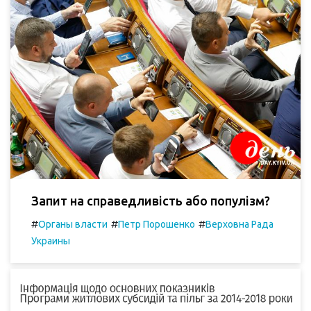
Запит на справедливість або популізм?
#
#
#
Органы власти
Петр Порошенко
Верховна Рада
Украины