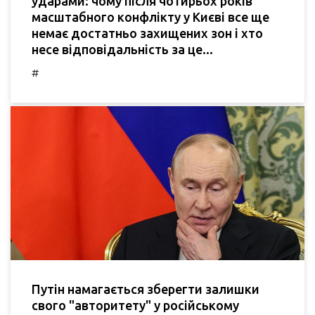
ударами: чому після чотирьох років
масштабного конфлікту у Києві все ще
немає достатньо захищених зон і хто
несе відповідальність за це...
#
Путін намагається зберегти залишки
свого "авторитету" у російському