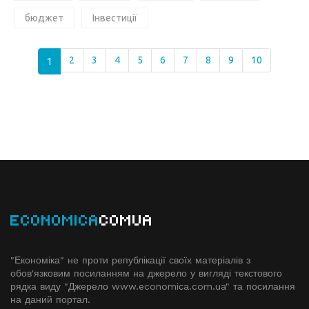
бюджет
Інвестиції
1
2
3
4
5
6
7
8
9
10
ECONOMICA
COMUA
"Економіка" не проти републікації своїх матеріалів з
обов'язковим посиланням на джерело у вигляді текстового
рядка виду "Джерело www.economiсa.com.ua" та посилання
на даний портал.