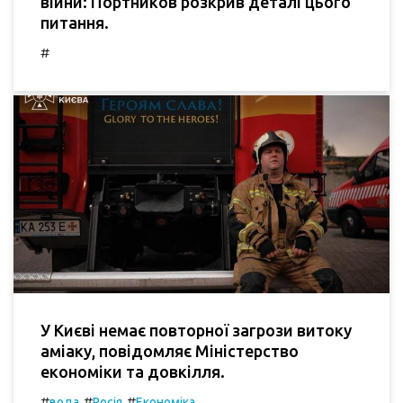
війни: Портников розкрив деталі цього
питання.
#
У Києві немає повторної загрози витоку
аміаку, повідомляє Міністерство
економіки та довкілля.
#
#
#
вода
Росія
Економіка