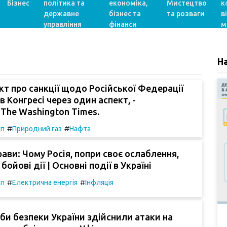
Бізнес
політика та
економіка,
Мистецтво
к
державне
бізнес та
та розваги
в
управління
фінанси
м
Н
т про санкції щодо Російської Федерації
в Конгресі через один аспект, -
The Washington Times.
#
#
мп
Природний газ
Нафта
рави: Чому Росія, попри своє ослаблення,
бойові дії | Основні події в Україні
#
#
мп
Електрична енергія
Інфляція
и безпеки України здійснили атаки на