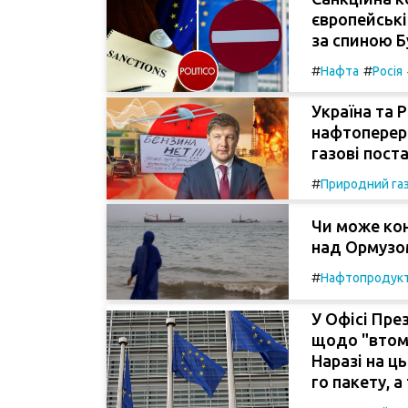
європейські
за спиною Б
#
#
Нафта
Росія
Україна та 
нафтопереро
газові пост
#
Природний га
Чи може кон
над Ормузом
#
Нафтопродук
У Офісі Пр
щодо "втоми
Наразі на ц
го пакету, 