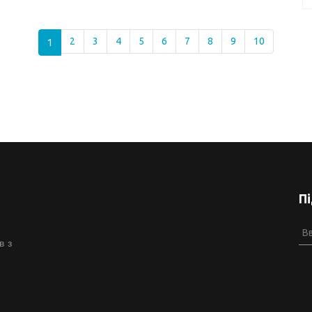
1
2
3
4
5
6
7
8
9
10
П
в з
й