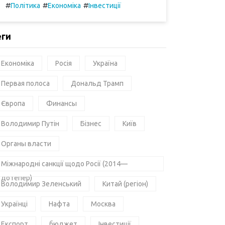
#
#
#
Політика
Економіка
Інвестиції
еги
Економіка
Росія
Україна
Первая полоса
Дональд Трамп
Європа
Финансы
Володимир Путін
Бізнес
Київ
Органы власти
Міжнародні санкції щодо Росії (2014—
дотепер)
Володимир Зеленський
Китай (регіон)
Українці
Нафта
Москва
Експорт
бюджет
Інвестиції