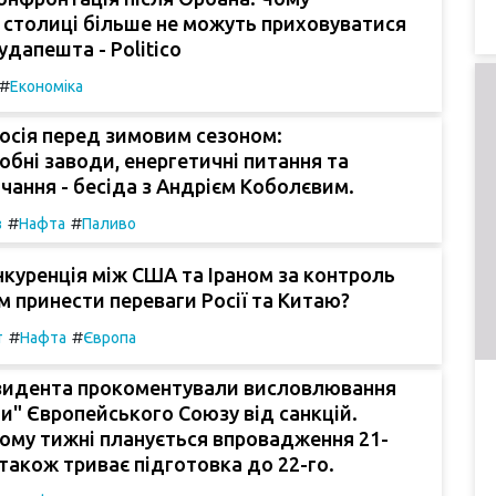
 столиці більше не можуть приховуватися
удапешта - Politico
#
Економіка
Росія перед зимовим сезоном:
бні заводи, енергетичні питання та
ачання - бесіда з Андрієм Коболєвим.
#
#
з
Нафта
Паливо
куренція між США та Іраном за контроль
 принести переваги Росії та Китаю?
#
#
т
Нафта
Європа
езидента прокоментували висловлювання
" Європейського Союзу від санкцій.
ьому тижні планується впровадження 21-
а також триває підготовка до 22-го.