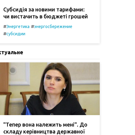
Субсидія за новими тарифами:
чи вистачить в бюджеті грошей
#
#
Энергетика
энергосбережение
#
субсидии
ктуальне
"Тепер вона належить мені". До
складу керівництва державної