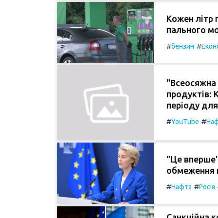
Кожен літр 
пального мо
#
#
бензин
Екон
"Всеосяжна 
продуктів: 
періоду для
#
#
YouTube
На
"Це вперше"
обмеження 
#
#
Нафта
Росія
Санкційна к