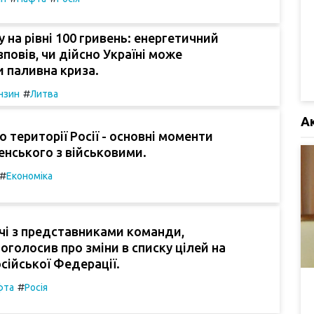
у на рівні 100 гривень: енергетичний
зповів, чи дійсно Україні може
 паливна криза.
#
нзин
Литва
А
о території Росії - основні моменти
ленського з військовими.
#
Економіка
ічі з представниками команди,
оголосив про зміни в списку цілей на
осійської Федерації.
#
фта
Росія