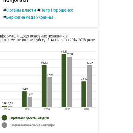
#
#
Органы власти
Петр Порошенко
#
Верховна Рада Украины