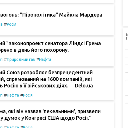
 вогонь: "Пірополітика" Майкла Мардера
#
па
Росія
й" законопроект сенатора Ліндсі Грема
рено в день його похорону.
#
#
мп
Природний газ
Нафта
ий Союз розробляє безпрецедентний
ій, спрямований на 1600 компаній, які
Росію у її військових діях. -- Delo.ua
#
#
мп
Нафта
Росія
ма, які він назвав 'пекельними', призвели
у думок у Конгресі США щодо Росії."
#
#
мп
Нафта
Росія