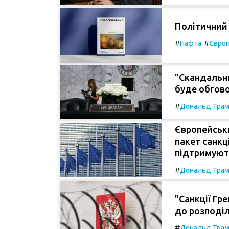
Політичний
#
#
Нафта
Євро
"Скандальни
буде обгово
#
Дональд Тра
Європейськ
пакет санкц
підтримують 
#
Дональд Тра
"Санкції Гре
до розподіл
#
Дональд Тра