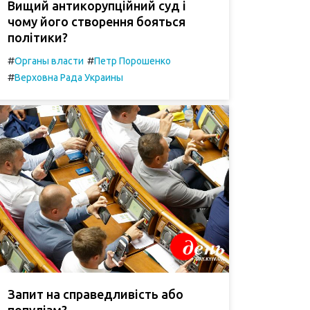
Вищий антикорупційний суд і
чому його створення бояться
політики?
#
#
Органы власти
Петр Порошенко
#
Верховна Рада Украины
Запит на справедливість або
популізм?