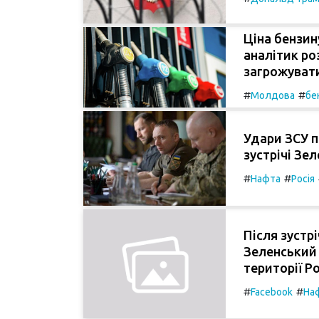
Ціна бензин
аналітик ро
загрожувати
#
#
Молдова
бе
Удари ЗСУ п
зустрічі Зе
#
#
Нафта
Росія
Після зустр
Зеленський 
території Р
#
#
Facebook
На