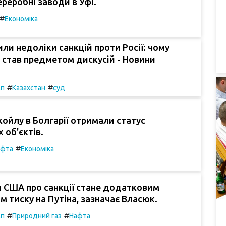
реробні заводи в Уфі.
#
Економіка
ли недоліки санкцій проти Росії: чому
 став предметом дискусій - Новини
#
#
мп
Казахстан
суд
укойлу в Болгарії отримали статус
 об'єктів.
#
афта
Економіка
 США про санкції стане додатковим
м тиску на Путіна, зазначає Власюк.
#
#
мп
Природний газ
Нафта