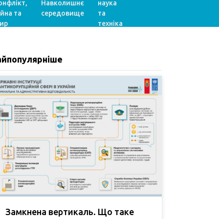
онфлікт,
Навколишнє
наука
ійна та
середовище
та
ир
техніка
айпопулярніше
Замкнена вертикаль. Що таке