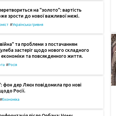
перетвориться на "золото": вартість
же зрости до нової важливої межі.
#
оміст
Українська гривня
війна" та проблеми з постачанням
Кулеба застеріг щодо нового складного
 економіки та повсякденного життя.
#
фта
Росія
: фон дер Ляєн повідомила про нові
щодо Росії.
#
Економіка
онфронтація після Орбана: Чому