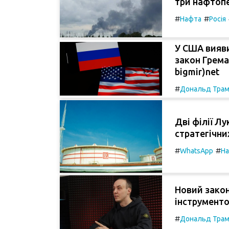
три нафтопе
#
#
Нафта
Росія
У США вияви
закон Грема
bigmir)net
#
Дональд Тра
Дві філії Л
стратегічних
#
#
WhatsApp
Н
Новий закон
інструменто
#
Дональд Тра