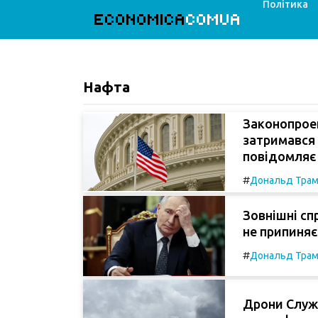
Політика
ECONOMICA
COMUA
Нафта
Законопроек
затримався 
повідомляє 
#
Дональд Тра
Зовнішні сп
не припиняє 
#
Дональд Тра
Дрони Служб