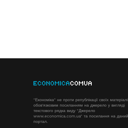
ECONOMICA
COMUA
"Економіка" не проти републікації своїх матеріалі
обов'язковим посиланням на джерело у вигляді
текстового рядка виду "Джерело
www.economiсa.com.ua" та посилання на дани
портал.