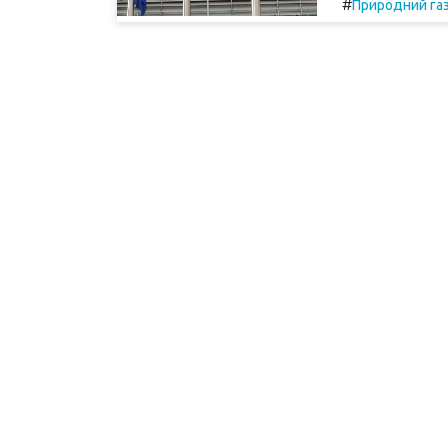
#
Природний га