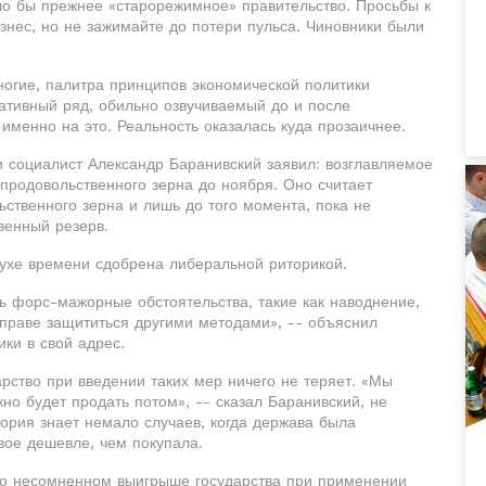
ло бы прежнее «старорежимное» правительство. Просьбы к
изнес, но не зажимайте до потери пульса. Чиновники были
ногие, палитра принципов экономической политики
ративный ряд, обильно озвучиваемый до и после
 именно на это. Реальность оказалась куда прозаичнее.
 социалист Александр Баранивский заявил: возглавляемое
продовольственного зерна до ноября. Оно считает
ственного зерна и лишь до того момента, пока не
венный резерв.
духе времени сдобрена либеральной риторикой.
ь форс-мажорные обстоятельства, такие как наводнение,
о вправе защититься другими методами», -- объяснил
ки в свой адрес.
рство при введении таких мер ничего не теряет. «Мы
о будет продать потом», -- сказал Баранивский, не
тория знает немало случаев, когда держава была
вое дешевле, чем покупала.
 о несомненном выигрыше государства при применении