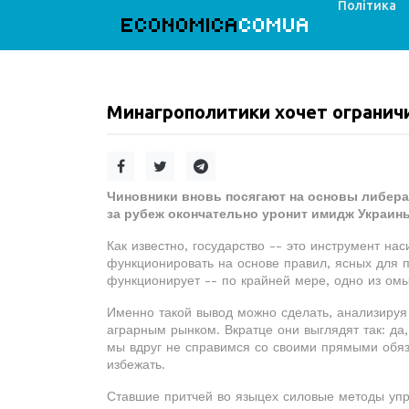
Політика
ECONOMICA
COMUA
Минагрополитики хочет ограничи
Чиновники вновь посягают на основы либера
за рубеж окончательно уронит имидж Украины
Как известно, государство -- это инструмент н
функционировать на основе правил, ясных для 
функционирует -- по крайней мере, одно из ом
Именно такой вывод можно сделать, анализируя
аграрным рынком. Вкратце они выглядят так: да,
мы вдруг не справимся со своими прямыми обяз
избежать.
Ставшие притчей во языцех силовые методы упр