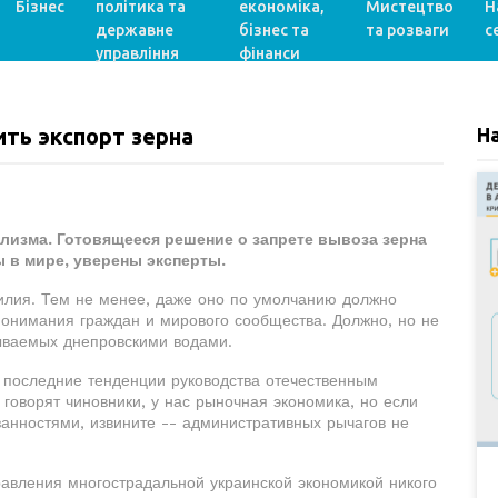
Бізнес
політика та
економіка,
Мистецтво
Н
державне
бізнес та
та розваги
с
управління
фінанси
ть экспорт зерна
Н
лизма. Готовящееся решение о запрете вывоза зерна
 в мире, уверены эксперты.
асилия. Тем не менее, даже оно по умолчанию должно
понимания граждан и мирового сообщества. Должно, но не
ываемых днепровскими водами.
 последние тенденции руководства отечественным
 говорят чиновники, у нас рыночная экономика, но если
анностями, извините -- административных рычагов не
авления многострадальной украинской экономикой никого