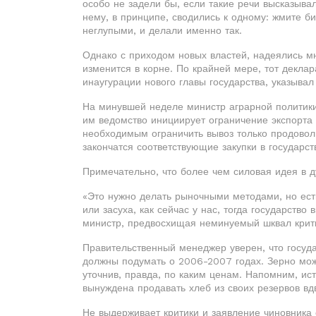
особо не задели бы, если такие речи высказыва
нему, в принципе, сводились к одному: жмите б
неглупыми, и делали именно так.
Однако с приходом новых властей, надеялись м
изменится в корне. По крайней мере, тот декла
инаугурации нового главы государства, указывал
На минувшей неделе министр аграрной политики
им ведомство инициирует ограничение экспорта 
необходимым ограничить вывоз только продоволь
закончатся соответствующие закупки в государст
Примечательно, что более чем силовая идея в 
«Это нужно делать рыночными методами, но ест
или засуха, как сейчас у нас, тогда государств
министр, предвосхищая неминуемый шквал крити
Правительственный менеджер уверен, что госуда
должны подумать о 2006-2007 годах. Зерно можн
уточнив, правда, по каким ценам. Напомним, ис
вынуждена продавать хлеб из своих резервов вд
Не выдерживает критики и заявление чиновника