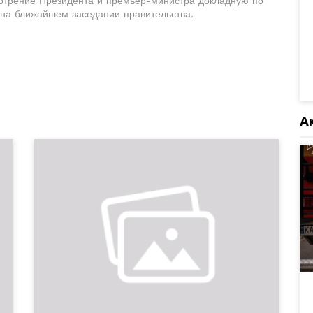
мотрение Президента и премьер-министра докладную по
 на ближайшем заседании правительства.
А