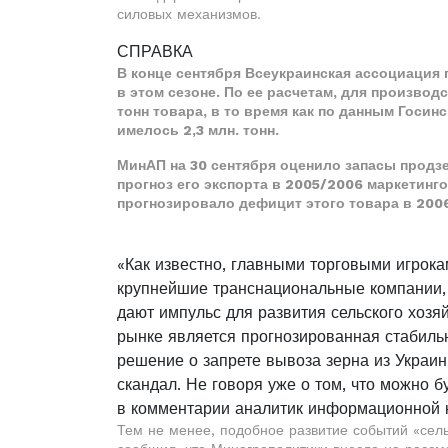
силовых механизмов.
СПРАВКА
В конце сентября Всеукраинская ассоциация 
в этом сезоне. По ее расчетам, для производ
тонн товара, в то время как по данным Госин
имелось 2,3 млн. тонн.
МинАП на 30 сентября оценило запасы продзе
прогноз его экспорта в 2005/2006 маркетингово
прогнозировало дефицит этого товара в 200
«Как известно, главными торговыми игрок
крупнейшие транснациональные компании,
дают импульс для развития сельского хозя
рынке является прогнозированная стабиль
решение о запрете вывоза зерна из Украи
скандал. Не говоря уже о том, что можно б
в комментарии аналитик информационной 
Тем не менее, подобное развитие событий «сель