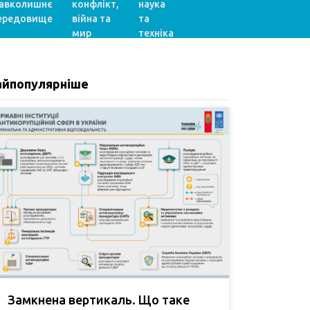
авколишнє
конфлікт,
наука
ередовище
війна та
та
мир
техніка
айпопулярніше
Замкнена вертикаль. Що таке