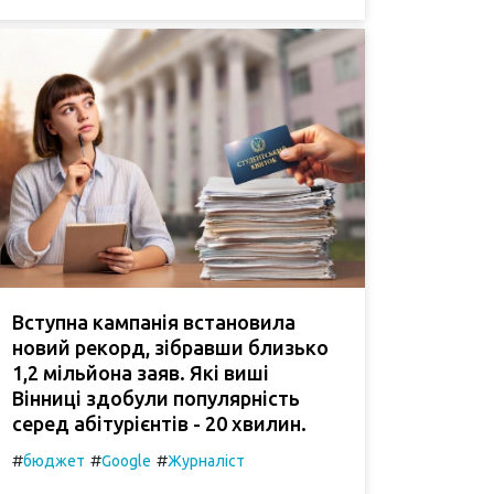
Вступна кампанія встановила
новий рекорд, зібравши близько
1,2 мільйона заяв. Які виші
Вінниці здобули популярність
серед абітурієнтів - 20 хвилин.
#
#
#
бюджет
Google
Журналіст