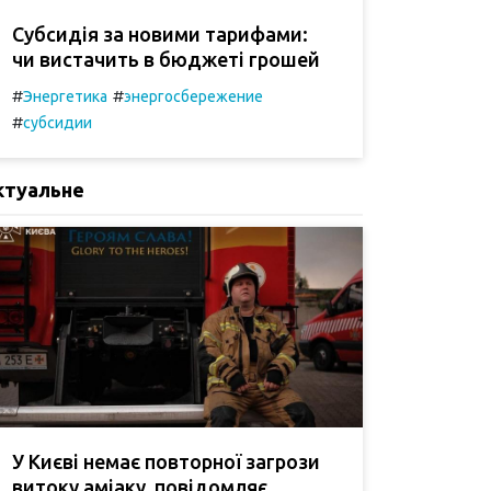
Субсидія за новими тарифами:
чи вистачить в бюджеті грошей
#
#
Энергетика
энергосбережение
#
субсидии
ктуальне
У Києві немає повторної загрози
витоку аміаку, повідомляє