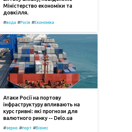
Міністерство економіки та
довкілля.
#
#
#
вода
Росія
Економіка
Атаки Росії на портову
інфраструктуру впливають на
курс гривні: які прогнози для
валютного ринку -- Delo.ua
#
#
#
зерно
порт
Бізнес