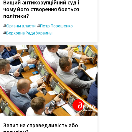
Вищий антикорупційний суд і
чому його створення бояться
політики?
#
#
Органы власти
Петр Порошенко
#
Верховна Рада Украины
Запит на справедливість або
популізм?