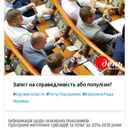
Запит на справедливість або популізм?
#
#
#
Органы власти
Петр Порошенко
Верховна Рада
Украины