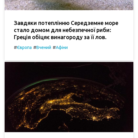
Завдяки потеплінню Середземне море
стало домом для небезпечної риби:
Греція обіцяє винагороду за її лов.
#
#
#
Європа
Вчений
Афіни