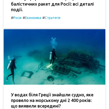
балістичних ракет для Росії: всі деталі
події.
#
#
#
Росія
Економіка
Стратегія
У водах біля Греції знайшли судно, яке
провело на морському дні 2 400 років:
що виявили всередині?