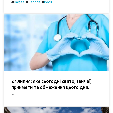
#
#
#
Нафта
Європа
Росія
27 липня: яке сьогодні свято, звичаї,
прикмети та обмеження цього дня.
#