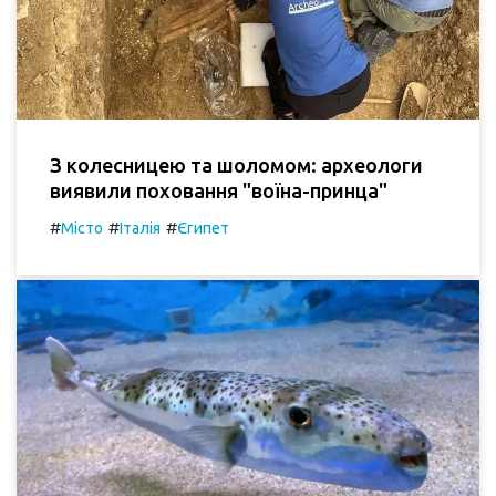
З колесницею та шоломом: археологи
виявили поховання "воїна-принца"
#
#
#
Місто
Італія
Єгипет