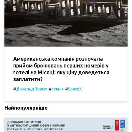
Американська компанія розпочала
прийом бронювань перших номерів у
готелі на Місяці: яку ціну доведеться
заплатити?
#
#
#
Дональд Трамп
земля
SpaceX
Найпопулярніше