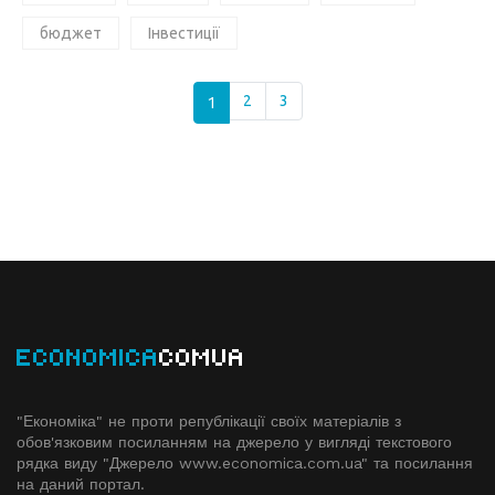
бюджет
Інвестиції
1
2
3
ECONOMICA
COMUA
"Економіка" не проти републікації своїх матеріалів з
обов'язковим посиланням на джерело у вигляді текстового
рядка виду "Джерело www.economiсa.com.ua" та посилання
на даний портал.