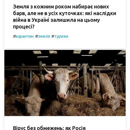
Земля з кожним роком набирає нових
барв, але не в усіх куточках: які наслідки
війна в Україні залишила на цьому
процесі?
#
#
#
карантин
земля
туризм
Вірус без обмежень: як Росія