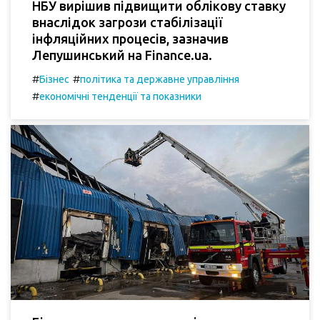
НБУ вирішив підвищити облікову ставку
внаслідок загрози стабілізації
інфляційних процесів, зазначив
Лепушинський на Finance.ua.
#
#
Бізнес
політика та державне управління
#
економічні тенденції та показники