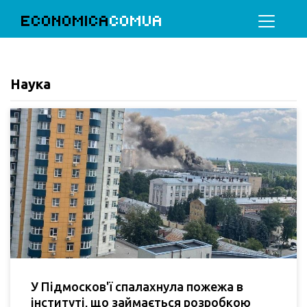
ECONOMICA
COMUA
Наука
У Підмосков'ї спалахнула пожежа в
інституті, що займається розробкою