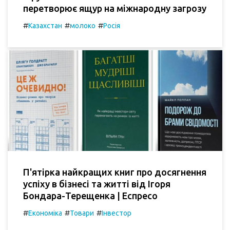
перетворює ящур на міжнародну загрозу
#
#
#
Казахстан
молоко
Росія
П'ятірка найкращих книг про досягнення
успіху в бізнесі та житті від Ігоря
Бондара-Терещенка | Еспресо
#
#
#
Економіка
Товари
Інвестор