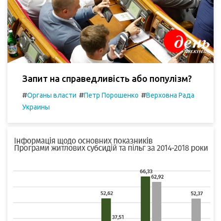
Запит на справедливість або популізм?
#
#
#
Органы власти
Петр Порошенко
Верховна Рада
Украины