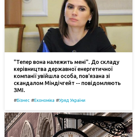
"Тепер вона належить мені". До складу
керівництва державної енергетичної
компанії увійшла особа, пов'язана зі
скандалом Міндічгейт -- повідомляють
ЗМІ.
#
#
#
Бізнес
Економіка
Уряд України