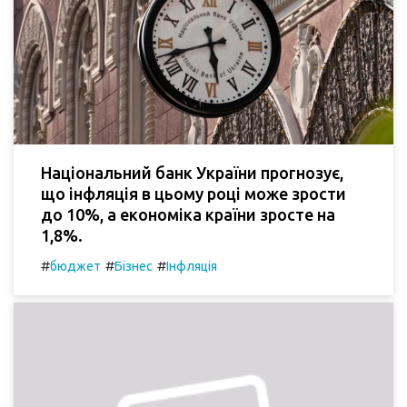
Національний банк України прогнозує,
що інфляція в цьому році може зрости
до 10%, а економіка країни зросте на
1,8%.
#
#
#
бюджет
Бізнес
Інфляція