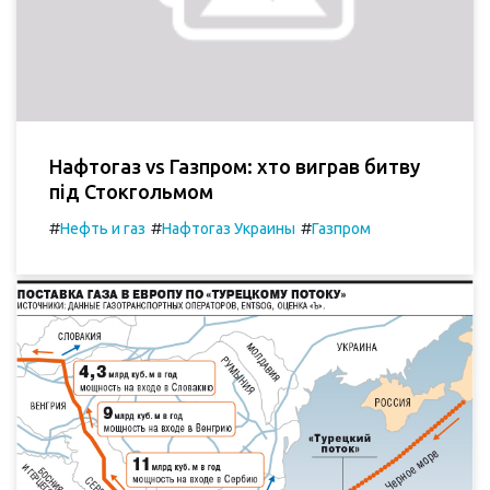
Нафтогаз vs Газпром: хто виграв битву
під Стокгольмом
#
#
#
Нефть и газ
Нафтогаз Украины
Газпром