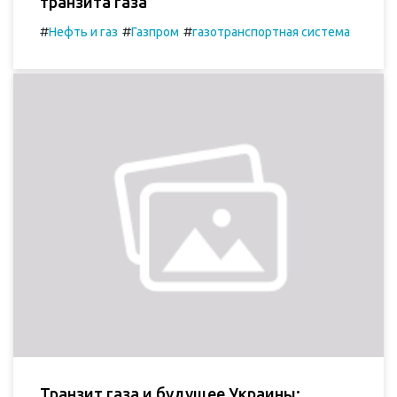
транзита газа
#
#
#
Нефть и газ
Газпром
газотранспортная система
Транзит газа и будущее Украины: