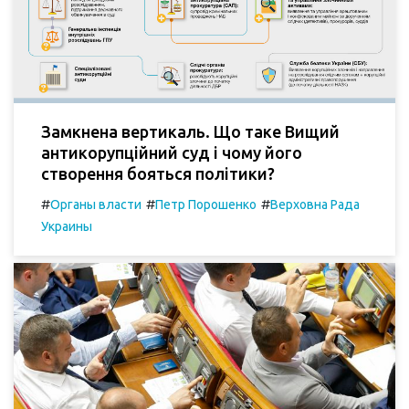
Замкнена вертикаль. Що таке Вищий
антикорупційний суд і чому його
створення бояться політики?
#
#
#
Органы власти
Петр Порошенко
Верховна Рада
Украины