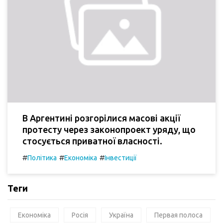
В Аргентині розгорілися масові акції
протесту через законопроект уряду, що
стосується приватної власності.
#
#
#
Політика
Економіка
Інвестиції
Теги
Економіка
Росія
Україна
Первая полоса