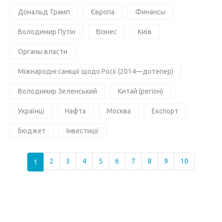
Дональд Трамп
Європа
Финансы
Володимир Путін
Бізнес
Київ
Органы власти
Міжнародні санкції щодо Росії (2014—дотепер)
Володимир Зеленський
Китай (регіон)
Українці
Нафта
Москва
Експорт
бюджет
Інвестиції
1
2
3
4
5
6
7
8
9
10