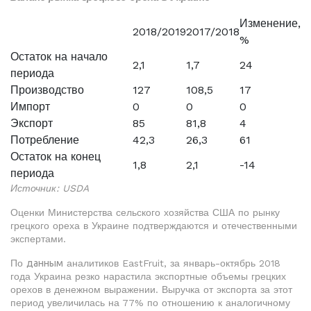
Изменение,
2018/2019
2017/2018
%
Остаток на начало
2,1
1,7
24
периода
Производство
127
108,5
17
Импорт
0
0
0
Экспорт
85
81,8
4
Потребление
42,3
26,3
61
Остаток на конец
1,8
2,1
-14
периода
Источник: USDA
Оценки Министерства сельского хозяйства США по рынку
грецкого ореха в Украине подтверждаются и отечественными
экспертами.
По
данным
аналитиков EastFruit, за январь-октябрь 2018
года Украина резко нарастила экспортные объемы грецких
орехов в денежном выражении. Выручка от экспорта за этот
период увеличилась на 77% по отношению к аналогичному