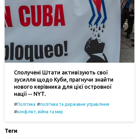
Сполучені Штати активізують свої
зусилля щодо Куби, прагнучи знайти
нового керівника для цієї островної
нації -- NYT.
#
#
Політика
політика та державне управління
#
конфлікт, війна та мир
Теги