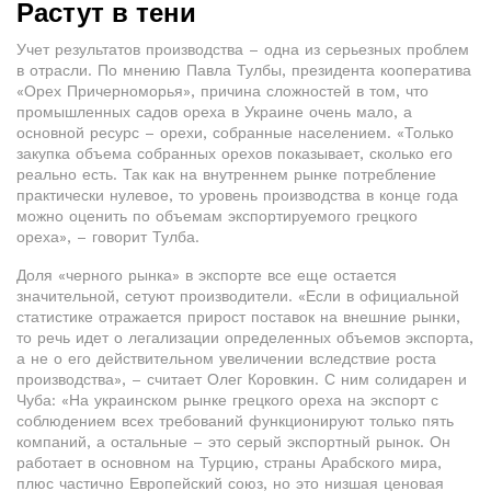
Растут в тени
Учет результатов производства – одна из серьезных проблем
в отрасли. По мнению Павла Тулбы, президента кооператива
«Орех Причерноморья», причина сложностей в том, что
промышленных садов ореха в Украине очень мало, а
основной ресурс – орехи, собранные населением. «Только
закупка объема собранных орехов показывает, сколько его
реально есть. Так как на внутреннем рынке потребление
практически нулевое, то уровень производства в конце года
можно оценить по объемам экспортируемого грецкого
ореха», – говорит Тулба.
Доля «черного рынка» в экспорте все еще остается
значительной, сетуют производители. «Если в официальной
статистике отражается прирост поставок на внешние рынки,
то речь идет о легализации определенных объемов экспорта,
а не о его действительном увеличении вследствие роста
производства», – считает Олег Коровкин. С ним солидарен и
Чуба: «На украинском рынке грецкого ореха на экспорт с
соблюдением всех требований функционируют только пять
компаний, а остальные – это серый экспортный рынок. Он
работает в основном на Турцию, страны Арабского мира,
плюс частично Европейский союз, но это низшая ценовая