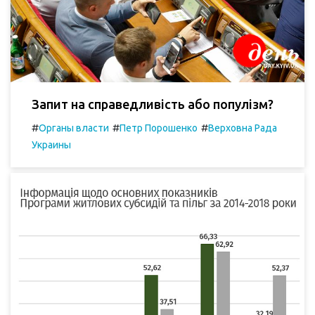
Запит на справедливість або популізм?
#
#
#
Органы власти
Петр Порошенко
Верховна Рада
Украины