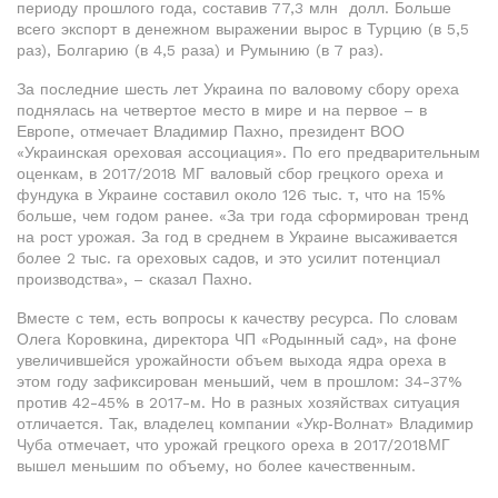
периоду прошлого года, составив 77,3 млн долл. Больше
всего экспорт в денежном выражении вырос в Турцию (в 5,5
раз), Болгарию (в 4,5 раза) и Румынию (в 7 раз).
За последние шесть лет Украина по валовому сбору ореха
поднялась на четвертое место в мире и на первое – в
Европе, отмечает Владимир Пахно, президент ВОО
«Украинская ореховая ассоциация». По его предварительным
оценкам, в 2017/2018 МГ валовый сбор грецкого ореха и
фундука в Украине составил около 126 тыс. т, что на 15%
больше, чем годом ранее. «За три года сформирован тренд
на рост урожая. За год в среднем в Украине высаживается
более 2 тыс. га ореховых садов, и это усилит потенциал
производства», – сказал Пахно.
Вместе с тем, есть вопросы к качеству ресурса. По словам
Олега Коровкина, директора ЧП «Родынный сад», на фоне
увеличившейся урожайности объем выхода ядра ореха в
этом году зафиксирован меньший, чем в прошлом: 34-37%
против 42-45% в 2017-м. Но в разных хозяйствах ситуация
отличается. Так, владелец компании «Укр‑Волнат» Владимир
Чуба отмечает, что урожай грецкого ореха в 2017/2018МГ
вышел меньшим по объему, но более качественным.