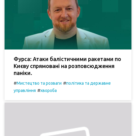
Фурса: Атаки балістичними ракетами по
Києву спрямовані на розповсюдження
паніки.
#
#
Мистецтво та розваги
політика та державне
#
управління
хвороба