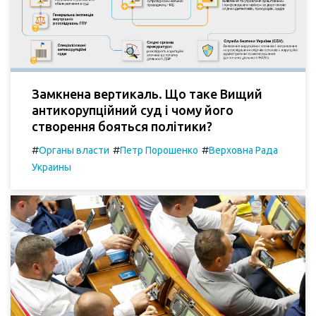
Замкнена вертикаль. Що таке Вищий
антикорупційний суд і чому його
створення бояться політики?
#
#
#
Органы власти
Петр Порошенко
Верховна Рада
Украины