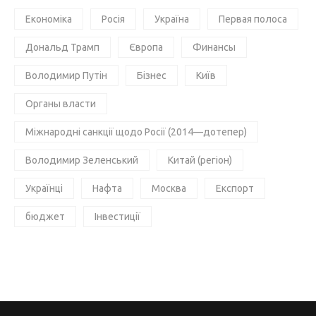
Економіка
Росія
Україна
Первая полоса
Дональд Трамп
Європа
Финансы
Володимир Путін
Бізнес
Київ
Органы власти
Міжнародні санкції щодо Росії (2014—дотепер)
Володимир Зеленський
Китай (регіон)
Українці
Нафта
Москва
Експорт
бюджет
Інвестиції