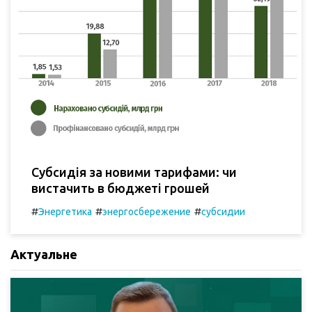
Субсидія за новими тарифами: чи
вистачить в бюджеті грошей
#
#
#
Энергетика
энергосбережение
субсидии
Актуальне