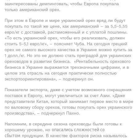
заинтересованы демпинговать, чтобы Европа покупала
только американский орех.
При этом в Европе и мире украинский орех вряд ли будут
покупать по такой же цене, как американский – за 5,5-5,55
евро/кг с доставкой, растаможенный и с уплатой пошлины.
«То есть украинский орех, чтобы его реализовать, должен
стоить 5-5,1 евро/кг», – поясняет Чуба. На сегодня грецкий
орех не самого высокого качества в Украине можно купить за
1 долл./кг. Но это не должно стать преградой для украинских
ореховодов в развитии бизнеса. «Рентабельность орехового
бизнеса в Украине выражается трехзначными цифрами, и в
целом эта отрасль на сегодня практически полностью
экспортоориентирована», – подчеркнул он.
Показатели экспорта, даже с учетом возможного сокращения
поставок в Европу, могут увеличиться за счет Азии. «Даже
представители Китая, который занимает первое место в мире
по валовому сбору орехов, готовы покупать орех украинского
производства», – подчеркнул Пахно.
Напомним, в середине сезона ореховоды были готовы к
хорошему урожаю, но
опасались сложностей со
сбытом
продукции. В качестве факторов риска называлось