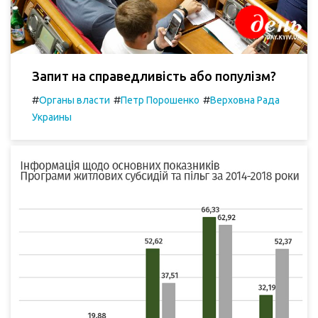
Запит на справедливість або популізм?
#
#
#
Органы власти
Петр Порошенко
Верховна Рада
Украины