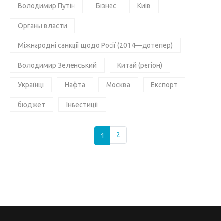
Володимир Путін
Бізнес
Київ
Органы власти
Міжнародні санкції щодо Росії (2014—дотепер)
Володимир Зеленський
Китай (регіон)
Українці
Нафта
Москва
Експорт
бюджет
Інвестиції
1
2