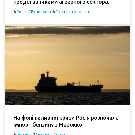
представниками аграрного сектора.
#
#
#
Росія
Економіка
Одеська область
На фоні паливної кризи Росія розпочала
імпорт бензину з Марокко.
#
#
#
бензин
Арктика
порт