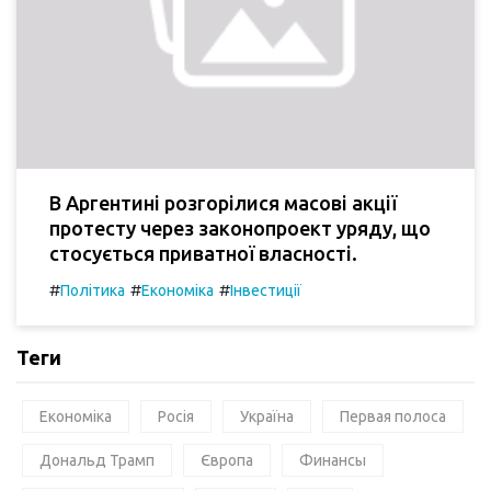
В Аргентині розгорілися масові акції
протесту через законопроект уряду, що
стосується приватної власності.
#
#
#
Політика
Економіка
Інвестиції
Теги
Економіка
Росія
Україна
Первая полоса
Дональд Трамп
Європа
Финансы