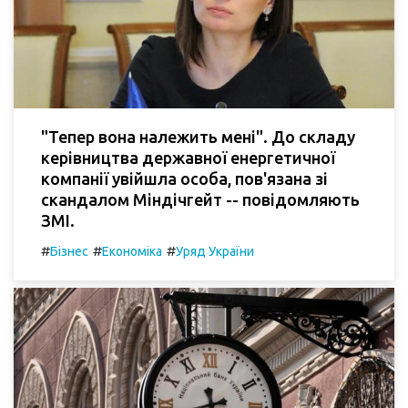
"Тепер вона належить мені". До складу
керівництва державної енергетичної
компанії увійшла особа, пов'язана зі
скандалом Міндічгейт -- повідомляють
ЗМІ.
#
#
#
Бізнес
Економіка
Уряд України