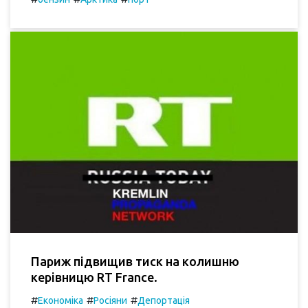
Париж підвищив тиск на колишню
керівницю RT France.
#
#
#
Економіка
Росіяни
Депортація