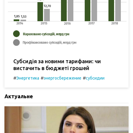
Субсидія за новими тарифами: чи
вистачить в бюджеті грошей
#
#
#
Энергетика
энергосбережение
субсидии
Актуальне