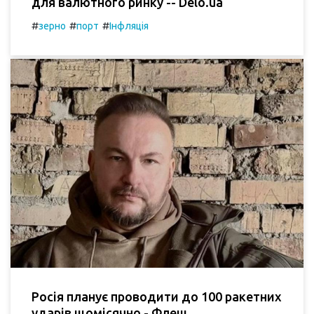
для валютного ринку -- Delo.ua
#
#
#
зерно
порт
Інфляція
Росія планує проводити до 100 ракетних
ударів щомісячно - Флеш.