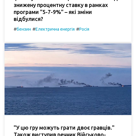
знижену процентну ставку в рамках
програми "5-7-9%" – які зміни
відбулися?
#
#
#
бензин
Електрична енергія
Росія
"У цю гру можуть грати двоє гравців."
Також виступив речник Військово-