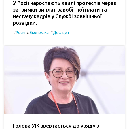
У Росії наростають хвилі протестів через
затримки виплат заробітної плати та
нестачу кадрів у Службі зовнішньої
розвідки.
#
#
#
Росія
Економіка
Дефіцит
Голова УІК звертається до уряду з