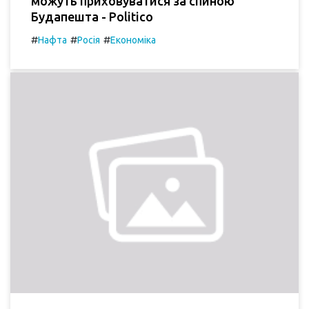
можуть приховуватися за спиною
Будапешта - Politico
#
#
#
Нафта
Росія
Економіка