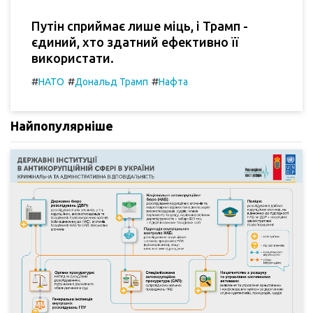
Путін сприймає лише міць, і Трамп -
єдиний, хто здатний ефективно її
використати.
#
#
#
НАТО
Дональд Трамп
Нафта
Найпопулярніше