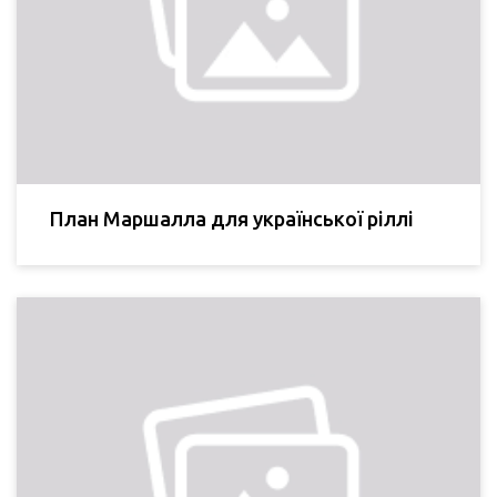
План Маршалла для української ріллі