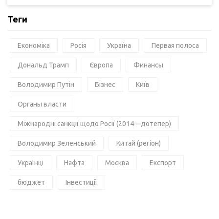
Теги
Економіка
Росія
Україна
Первая полоса
Дональд Трамп
Європа
Финансы
Володимир Путін
Бізнес
Київ
Органы власти
Міжнародні санкції щодо Росії (2014—дотепер)
Володимир Зеленський
Китай (регіон)
Українці
Нафта
Москва
Експорт
бюджет
Інвестиції