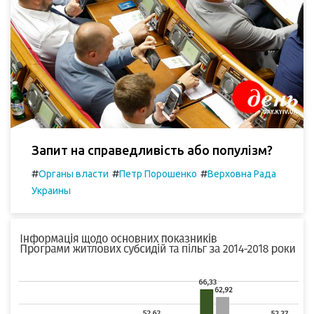
Запит на справедливість або популізм?
#
#
#
Органы власти
Петр Порошенко
Верховна Рада
Украины