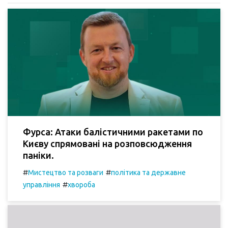
Фурса: Атаки балістичними ракетами по
Києву спрямовані на розповсюдження
паніки.
#
#
Мистецтво та розваги
політика та державне
#
управління
хвороба