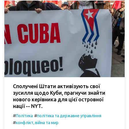
Сполучені Штати активізують свої
зусилля щодо Куби, прагнучи знайти
нового керівника для цієї островної
нації -- NYT.
#
#
Політика
політика та державне управління
#
конфлікт, війна та мир