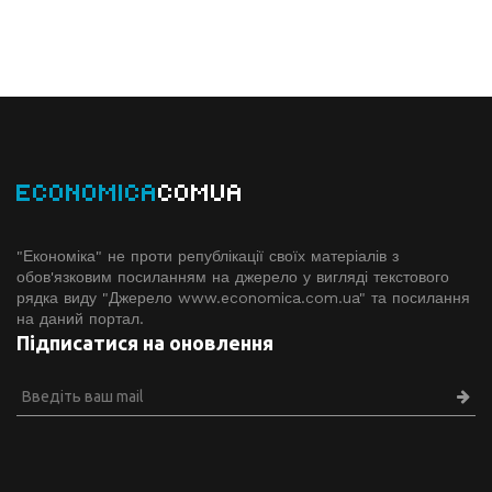
ECONOMICA
COMUA
"Економіка" не проти републікації своїх матеріалів з
обов'язковим посиланням на джерело у вигляді текстового
рядка виду "Джерело www.economiсa.com.ua" та посилання
на даний портал.
Підписатися на оновлення