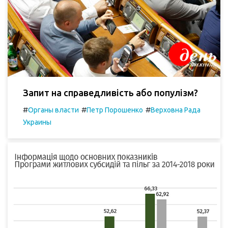
Запит на справедливість або популізм?
#
#
#
Органы власти
Петр Порошенко
Верховна Рада
Украины