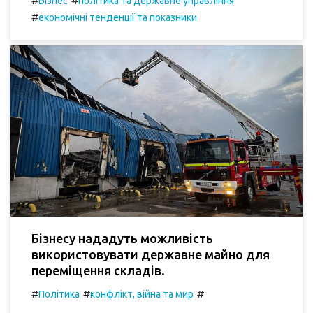
#
#
Бізнес
політика та державне управління
#
економічні тенденції та показники
Бізнесу нададуть можливість
використовувати державне майно для
переміщення складів.
#
#
#
Політика
конфлікт, війна та мир