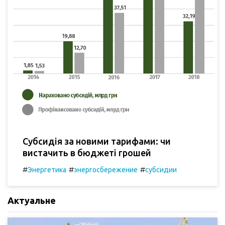
Субсидія за новими тарифами: чи
вистачить в бюджеті грошей
#
#
#
Энергетика
энергосбережение
субсидии
Актуальне