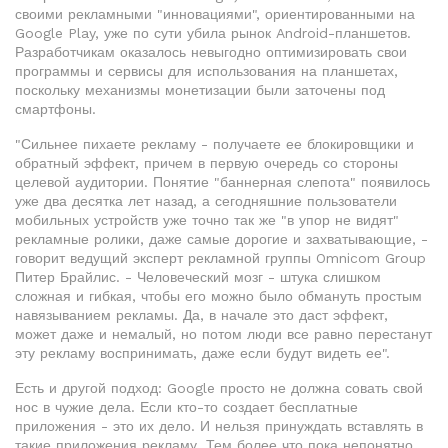
своими рекламными "инновациями", ориентированными на
Google Play, уже по сути убила рынок Android-планшетов.
Разработчикам оказалось невыгодно оптимизировать свои
программы и сервисы для использования на планшетах,
поскольку механизмы монетизации были заточены под
смартфоны.
"Сильнее пихаете рекламу - получаете ее блокировщики и
обратный эффект, причем в первую очередь со стороны
целевой аудитории. Понятие "баннерная слепота" появилось
уже два десятка лет назад, а сегодняшние пользователи
мобильных устройств уже точно так же "в упор не видят"
рекламные ролики, даже самые дорогие и захватывающие, -
говорит ведущий эксперт рекламной группы Omnicom Group
Питер Брайлис. - Человеческий мозг - штука слишком
сложная и гибкая, чтобы его можно было обмануть простым
навязыванием рекламы. Да, в начале это даст эффект,
может даже и немалый, но потом люди все равно перестанут
эту рекламу воспринимать, даже если будут видеть ее".
Есть и другой подход: Google просто не должна совать свой
нос в чужие дела. Если кто-то создает бесплатные
приложения - это их дело. И нельзя принуждать вставлять в
такие приложения рекламу. Тем более что пока непонятно,