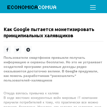
ECONOMICA
COMUA
Как Google пытается монетизировать
принципиальных халявщиков
Пользователи смартфонов привыкли получать
информацию и сервисы бесплатно. Но это не устраивает
создателей программ: рекламные доходы редко
оказываются достаточно велики. В Google придумали,
как помочь разработчикам "раскошелить"
пользователей-халявщиков
Откуда взялась привычка к халяве
В ходе жестоких конкурентных войн мировые IT-компании
приучили потребителей к тому, что практически все можно
получить бесплатно. Началось это задолго до гаджетов, еще