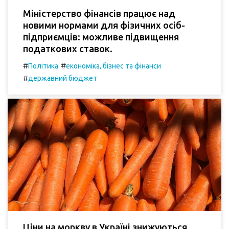
Міністерство фінансів працює над
новими нормами для фізичних осіб-
підприємців: можливе підвищення
податкових ставок.
#
#
Політика
економіка, бізнес та фінанси
#
державний бюджет
Ціни на моркву в Україні знижуються