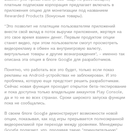
платным подпискам корпорация предлагает включать в
приложения опцию для монетизации под названием
Rewarded Products (бонусные товары).
"Это позволит не платящим пользователям приложений
внести свой вклад в поток выручки приложения, жертвуя на
это свое время взамен денег. Первым продуктом опции
станет видео, при этом пользователи смогут просмотреть
видеорекламу в обмен на внутриигровую валюту,
виртуальные товары и другие вознаграждения", - именно так
описана эта опция в блоге Google для разработчиков.
Понятно, что работать все это будет, только если показ
рекламы на Android-устройствах не заблокирован. И это
проблема, которую еще предстоит решить разработчикам.
Сейчас новая функция проходит открытое бета-тестирование
и пока доступна только владельцам аккаунтов Play Console,
да и то не во всех странах. Сроки широкого запуска функции
пока не сообщались.
В своем блоге Google демонстрирует возможности новой
опции, показывая, как ход игры прерывается полноэкранной
видеорекламой при переходе между уровнями. Менеджеры
Google полагают, что, продавая такую "принудительную"