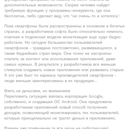
дополнительные возможности. Скорее человек найдет
требуемую функцию у программы-конкурента, где она
бесплатна, либо сделает вид, что "не очень-то и хотелось".
Пока смартфоны были распространены в основном в богатых
странах, а разработчиков софта было относительно немного,
платная и подписная модели монетизации еще худо-бедно
работали. Но сегодня большинство пользователей
смартфонов - граждане постсоветских, развивающихся, а
также беднейших стран мира. Они точно не настроены
платить за контент или использование приложений, даже
самых нужных. В результате у разработчиков все меньше
стимулов создавать новые приложения или развивать старые.
А это уже бьет по карману производителей смартфонов -
люди меньше заинтересованы в их продукции...
Взять не деньгами, но вниманием
Переломить ситуацию взялась корпорация Google,
собственно, и создавшая ОС Android. Она предложила
разработчикам приложений новый способ получения
доходов, позволяющий монетизировать тех пользователей,
которые принципиально не тратят деньги в приложениях.
Взамен уже привычным (и все чаще не работающим)