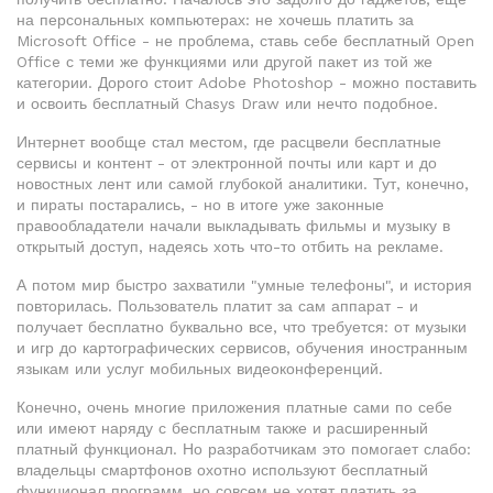
на персональных компьютерах: не хочешь платить за
Microsoft Office - не проблема, ставь себе бесплатный Open
Office с теми же функциями или другой пакет из той же
категории. Дорого стоит Adobe Photoshop - можно поставить
и освоить бесплатный Chasys Draw или нечто подобное.
Интернет вообще стал местом, где расцвели бесплатные
сервисы и контент - от электронной почты или карт и до
новостных лент или самой глубокой аналитики. Тут, конечно,
и пираты постарались, - но в итоге уже законные
правообладатели начали выкладывать фильмы и музыку в
открытый доступ, надеясь хоть что-то отбить на рекламе.
А потом мир быстро захватили "умные телефоны", и история
повторилась. Пользователь платит за сам аппарат - и
получает бесплатно буквально все, что требуется: от музыки
и игр до картографических сервисов, обучения иностранным
языкам или услуг мобильных видеоконференций.
Конечно, очень многие приложения платные сами по себе
или имеют наряду с бесплатным также и расширенный
платный функционал. Но разработчикам это помогает слабо:
владельцы смартфонов охотно используют бесплатный
функционал программ, но совсем не хотят платить за