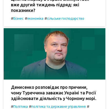
вже другий тиждень підряд: які
показники?
#
#
#
Бізнес
економіка
сільське господарство
Денисенко розповідає про причини,
чому Туреччина заважає Україні та Росії
здійснювати діяльність у Чорному морі.
#
#
#
Політика
політика та державне управління