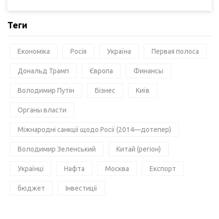
Теги
Економіка
Росія
Україна
Первая полоса
Дональд Трамп
Європа
Финансы
Володимир Путін
Бізнес
Київ
Органы власти
Міжнародні санкції щодо Росії (2014—дотепер)
Володимир Зеленський
Китай (регіон)
Українці
Нафта
Москва
Експорт
бюджет
Інвестиції