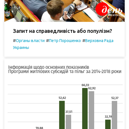
Запит на справедливість або популізм?
#
#
#
Органы власти
Петр Порошенко
Верховна Рада
Украины