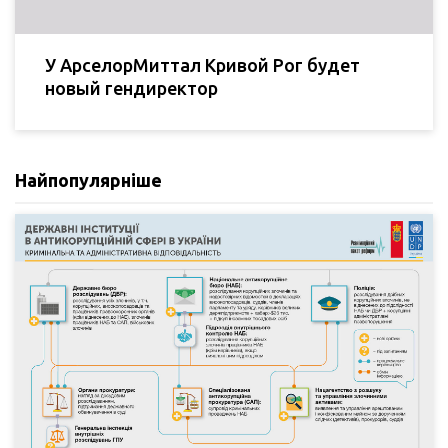
У АрселорМиттал Кривой Рог будет
новый гендиректор
Найпопулярніше