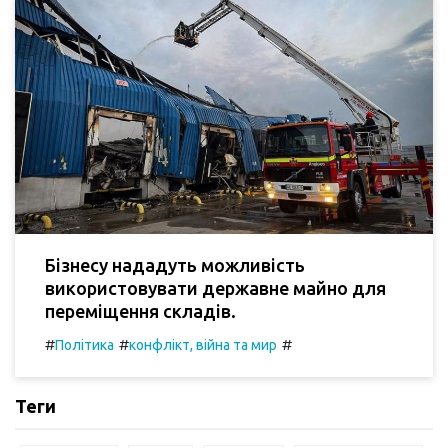
Бізнесу нададуть можливість
використовувати державне майно для
переміщення складів.
#
#
#
Політика
конфлікт, війна та мир
Теги