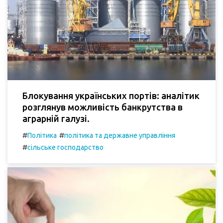
Блокування українських портів: аналітик
розглянув можливість банкрутства в
аграрній галузі.
#
#
Політика
політика та державне управління
#
сільське господарство