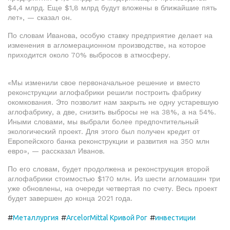
$4,4 млрд. Еще $1,8 млрд будут вложены в ближайшие пять
лет», — сказал он.
По словам Иванова, особую ставку предприятие делает на
изменения в агломерационном производстве, на которое
приходится около 70% выбросов в атмосферу.
«Мы изменили свое первоначальное решение и вместо
реконструкции аглофабрики решили построить фабрику
окомкования. Это позволит нам закрыть не одну устаревшую
аглофабрику, а две, снизить выбросы не на 38%, а на 54%.
Иными словами, мы выбрали более предпочтительный
экологический проект. Для этого был получен кредит от
Европейского банка реконструкции и развития на 350 млн
евро», — рассказал Иванов.
По его словам, будет продолжена и реконструкция второй
аглофабрики стоимостью $170 млн. Из шести агломашин три
уже обновлены, на очереди четвертая по счету. Весь проект
будет завершен до конца 2021 года.
#
#
#
Металлургия
ArcelorMittal Кривой Рог
инвестиции