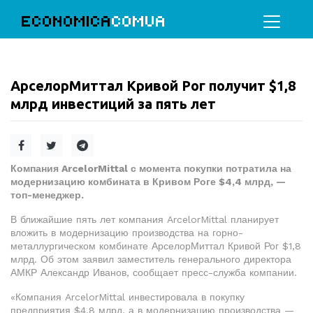
ECONOMICA
COMUA
АрселорМиттал Кривой Рог получит $1,8
млрд инвестиций за пять лет
Компания ArcelorMittal с момента покупки потратила на
модернизацию комбината в Кривом Роге $4,4 млрд, —
топ-менеджер.
В ближайшие пять лет компания ArcelorMittal планирует
вложить в модернизацию производства на горно-
металлургическом комбинате АрселорМиттал Кривой Рог $1,8
млрд. Об этом заявил заместитель генерального директора
АМКР Александр Иванов, сообщает пресс-служба компании.
«Компания ArcelorMittal инвестировала в покупку
предприятия $4,8 млрд, а в модернизацию производства —