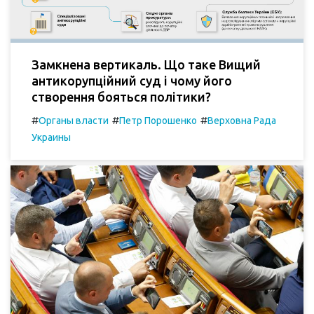
Замкнена вертикаль. Що таке Вищий
антикорупційний суд і чому його
створення бояться політики?
#
#
#
Органы власти
Петр Порошенко
Верховна Рада
Украины