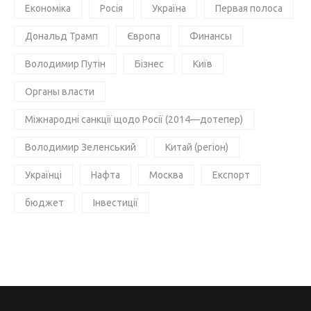
Економіка
Росія
Україна
Первая полоса
Дональд Трамп
Європа
Финансы
Володимир Путін
Бізнес
Київ
Органы власти
Міжнародні санкції щодо Росії (2014—дотепер)
Володимир Зеленський
Китай (регіон)
Українці
Нафта
Москва
Експорт
бюджет
Інвестиції