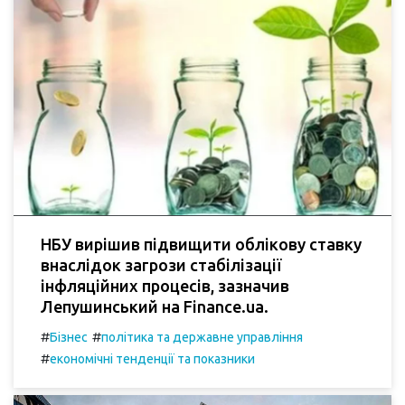
НБУ вирішив підвищити облікову ставку
внаслідок загрози стабілізації
інфляційних процесів, зазначив
Лепушинський на Finance.ua.
#
#
Бізнес
політика та державне управління
#
економічні тенденції та показники