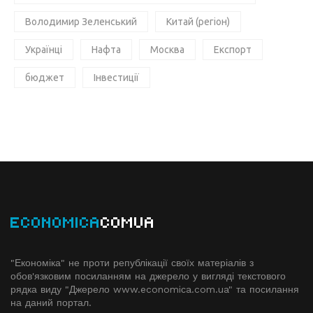
Володимир Зеленський
Китай (регіон)
Українці
Нафта
Москва
Експорт
бюджет
Інвестиції
ECONOMICA
COMUA
"Економіка" не проти републікації своїх матеріалів з
обов'язковим посиланням на джерело у вигляді текстового
рядка виду "Джерело www.economiсa.com.ua" та посилання
на даний портал.