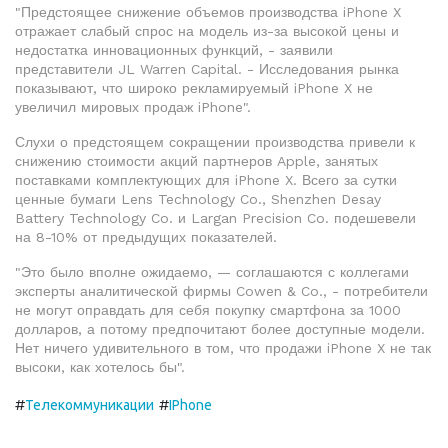
"Предстоящее снижение объемов производства iPhone X
отражает слабый спрос на модель из-за высокой цены и
недостатка инновационных функций, - заявили
представители JL Warren Capital. - Исследования рынка
показывают, что широко рекламируемый iPhone X не
увеличил мировых продаж iPhone".
Слухи о предстоящем сокращении производства привели к
снижению стоимости акций партнеров Apple, занятых
поставками комплектующих для iPhone X. Всего за сутки
ценные бумаги Lens Technology Co., Shenzhen Desay
Battery Technology Co. и Largan Precision Co. подешевели
на 8-10% от предыдущих показателей.
"Это было вполне ожидаемо, — соглашаются с коллегами
эксперты аналитической фирмы Cowen & Co., - потребители
не могут оправдать для себя покупку смартфона за 1000
долларов, а потому предпочитают более доступные модели.
Нет ничего удивительного в том, что продажи iPhone X не так
высоки, как хотелось бы".
#
#
Телекоммуникации
IPhone