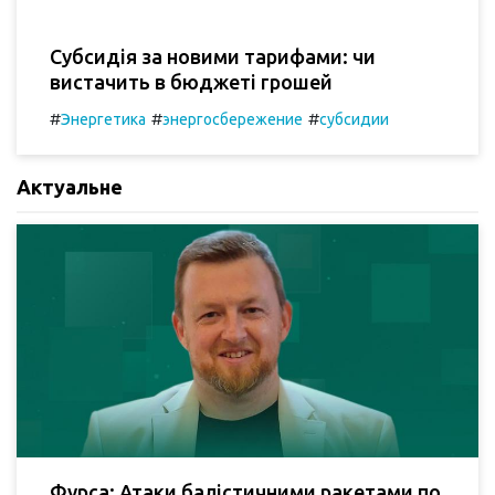
Субсидія за новими тарифами: чи
вистачить в бюджеті грошей
#
#
#
Энергетика
энергосбережение
субсидии
Актуальне
Фурса: Атаки балістичними ракетами по