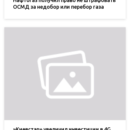
Нафтогаз получил право не штрафовать
ОСМД за недобор или перебор газа
»Киевстар» увеличил инвестиции в 4G