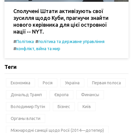
Сполучені Штати активізують свої
зусилля щодо Куби, прагнучи знайти
нового керівника для цієї островної
нації -- NYT.
#
#
Політика
політика та державне управління
#
конфлікт, війна та мир
Теги
Економіка
Росія
Україна
Первая полоса
Дональд Трамп
Європа
Финансы
Володимир Путін
Бізнес
Київ
Органы власти
Міжнародні санкції щодо Росії (2014—дотепер)