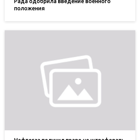
Рада одобрила введение военного
положения