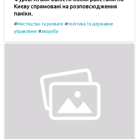
Києву спрямовані на розповсюдження
паніки.
#
#
Мистецтво та розваги
політика та державне
#
управління
хвороба