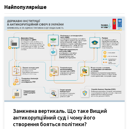
Найпопулярніше
Замкнена вертикаль. Що таке Вищий
антикорупційний суд і чому його
створення бояться політики?