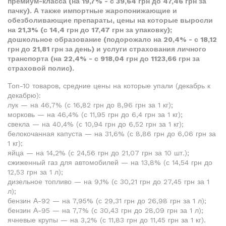
премиум-класса (на 19,7% - с 39,64 грн до 47,46 грн за
пачку). А также импортные жаропонижающие и
обезболивающие препараты, цены на которые выросли
на 21,3% (с 14,4 грн до 17,47 грн за упаковку);
дошкольное образование (подорожало на 20,4% - с 18,12
грн до 21,81 грн за день) и услуги страхования личного
транспорта (на 22,4% - с 918,04 грн до 1123,66 грн за
страховой полис).
Топ-10 товаров, средние цены на которые упали (декабрь к
декабрю):
лук — на 46,7% (с 16,82 грн до 8,96 грн за 1 кг);
морковь — на 46,4% (с 11,95 грн до 6,4 грн за 1 кг);
свекла — на 40,4% (с 10,94 грн до 6,52 грн за 1 кг);
белокочанная капуста — на 31,6% (с 8,86 грн до 6,06 грн за
1 кг);
яйца — на 14,2% (с 24,56 грн до 21,07 грн за 10 шт.);
сжиженный газ для автомобилей — на 13,8% (с 14,54 грн до
12,53 грн за 1 л);
дизельное топливо — на 9,1% (с 30,21 грн до 27,45 грн за 1
л);
бензин А-92 — на 7,95% (с 29,31 грн до 26,98 грн за 1 л);
бензин А-95 — на 7,7% (с 30,43 грн до 28,09 грн за 1 л);
ячневые крупы — на 3,2% (с 11,83 грн до 11,45 грн за 1 кг).