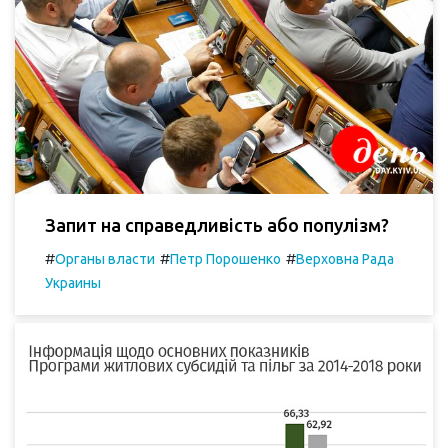
Запит на справедливість або популізм?
#
#
#
Органы власти
Петр Порошенко
Верховна Рада
Украины