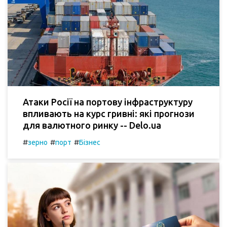
Атаки Росії на портову інфраструктуру
впливають на курс гривні: які прогнози
для валютного ринку -- Delo.ua
#
#
#
зерно
порт
Бізнес