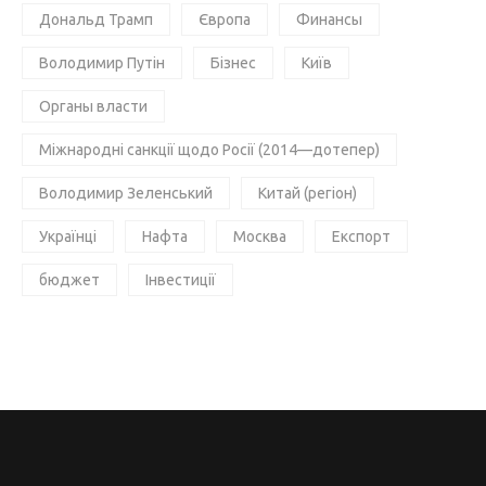
Дональд Трамп
Європа
Финансы
Володимир Путін
Бізнес
Київ
Органы власти
Міжнародні санкції щодо Росії (2014—дотепер)
Володимир Зеленський
Китай (регіон)
Українці
Нафта
Москва
Експорт
бюджет
Інвестиції