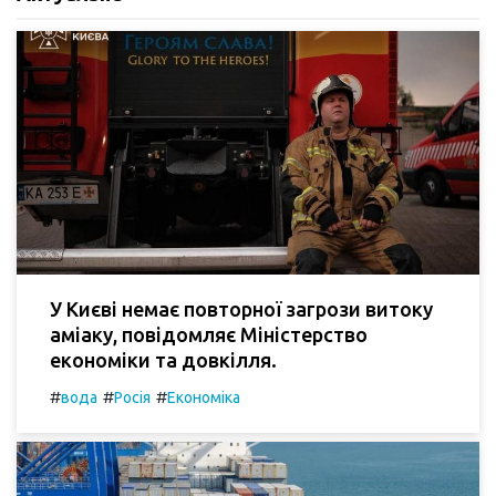
У Києві немає повторної загрози витоку
аміаку, повідомляє Міністерство
економіки та довкілля.
#
#
#
вода
Росія
Економіка