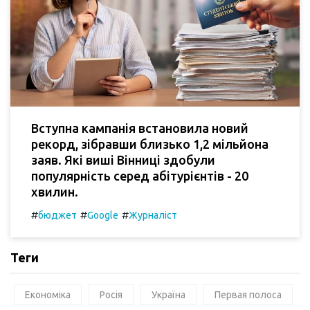
Вступна кампанія встановила новий
рекорд, зібравши близько 1,2 мільйона
заяв. Які виші Вінниці здобули
популярність серед абітурієнтів - 20
хвилин.
#
#
#
бюджет
Google
Журналіст
Теги
Економіка
Росія
Україна
Первая полоса