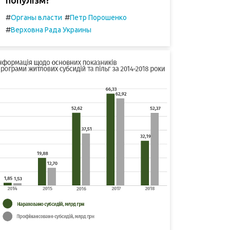
#
#
Органы власти
Петр Порошенко
#
Верховна Рада Украины