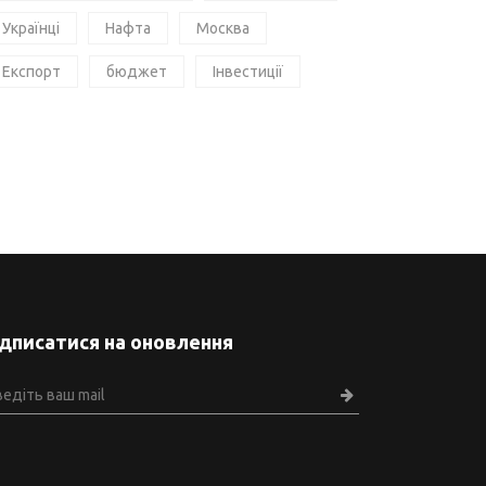
Українці
Нафта
Москва
Експорт
бюджет
Інвестиції
ідписатися на оновлення