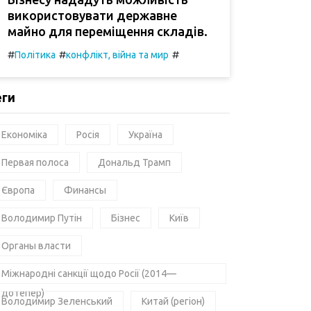
використовувати державне
майно для переміщення складів.
#
#
#
Політика
конфлікт, війна та мир
еги
Економіка
Росія
Україна
Первая полоса
Дональд Трамп
Європа
Финансы
Володимир Путін
Бізнес
Київ
Органы власти
Міжнародні санкції щодо Росії (2014—
дотепер)
Володимир Зеленський
Китай (регіон)