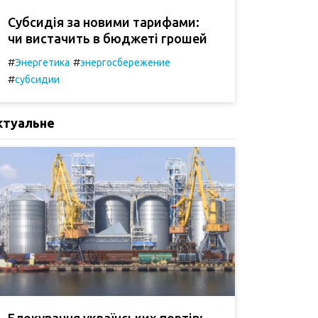
Субсидія за новими тарифами:
чи вистачить в бюджеті грошей
#
#
Энергетика
энергосбережение
#
субсидии
ктуальне
Блокування українських портів: