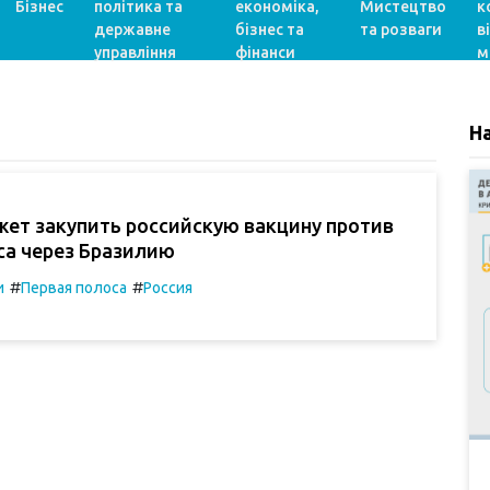
Бізнес
політика та
економіка,
Мистецтво
к
державне
бізнес та
та розваги
в
управління
фінанси
м
Н
жет закупить российскую вакцину против
са через Бразилию
#
#
и
Первая полоса
Россия