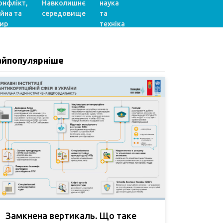
онфлікт,
Навколишнє
наука
ійна та
середовище
та
ир
техніка
айпопулярніше
Замкнена вертикаль. Що таке