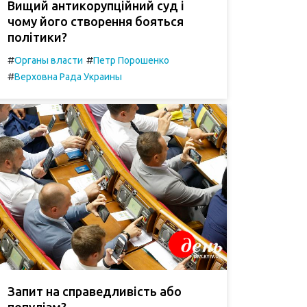
Вищий антикорупційний суд і
чому його створення бояться
політики?
#
#
Органы власти
Петр Порошенко
#
Верховна Рада Украины
Запит на справедливість або
популізм?