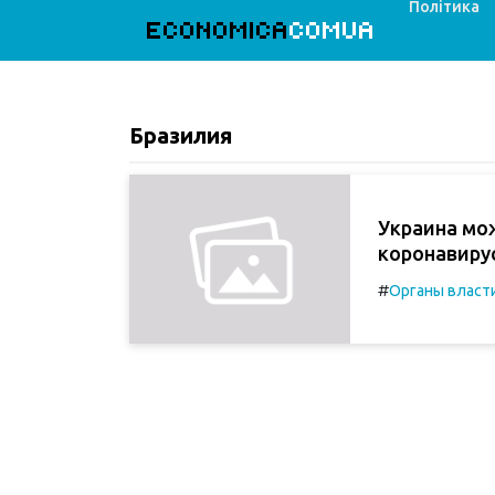
Політика
ECONOMICA
COMUA
Бразилия
Украина мо
коронавиру
#
Органы власт