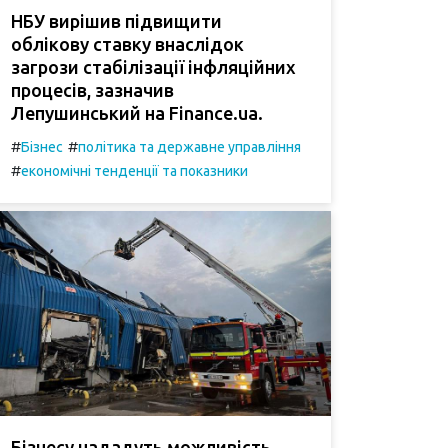
НБУ вирішив підвищити
облікову ставку внаслідок
загрози стабілізації інфляційних
процесів, зазначив
Лепушинський на Finance.ua.
#
#
Бізнес
політика та державне управління
#
економічні тенденції та показники
Бізнесу нададуть можливість