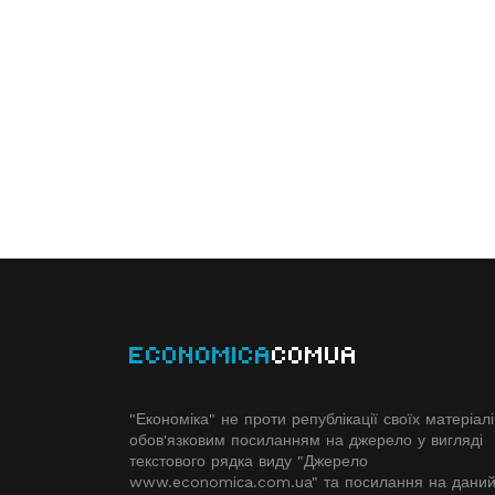
ECONOMICA
COMUA
"Економіка" не проти републікації своїх матеріалі
обов'язковим посиланням на джерело у вигляді
текстового рядка виду "Джерело
www.economiсa.com.ua" та посилання на дани