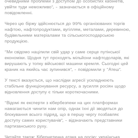
очевидними проблеми з доступом до особистих кабінетів,
увійти туди неможливо", - зазначається в офіційному
повідомленні.
Через цю біржу здійснюється до 99% організованих торгів
нафтою, нафтопродуктами, вугіллям, металами, деревиною,
будівельними матеріалами та сільськогосподарською
продукцією.
"Ми свідомо націлили свій удар у саме серце путінської
економіки. Щодня тут проходять мільйони нафтодоларів, які
вирушають у топку військової машини кремля. Сьогодні цей
краник на якийсь час зупинився", - повідомили у "Атеш".
У тексті вказується, що наслідки агресії ускладнюють
стабільне функціонування ресурсу, а зусилля росіян щодо
відновлення доступу є тільки короткочасними.
"Відомі як експерти з кібербезпеки на цих платформах
намагаються чинити нам опір, однак їхні дії зводяться до
блокування всього підряд, що в першу чергу позбавляє
доступу самих користувачів", - відзначають представники
партизанського руху.
Читайте також: Кібернетична атака на росію: українська