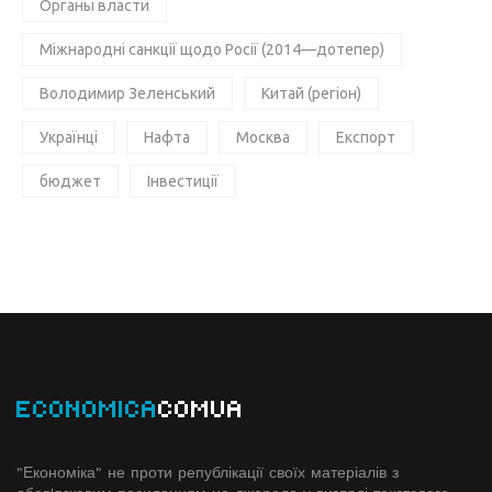
Органы власти
Міжнародні санкції щодо Росії (2014—дотепер)
Володимир Зеленський
Китай (регіон)
Українці
Нафта
Москва
Експорт
бюджет
Інвестиції
ECONOMICA
COMUA
"Економіка" не проти републікації своїх матеріалів з