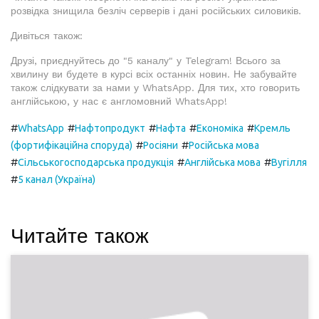
розвідка знищила безліч серверів і дані російських силовиків.
Дивіться також:
Друзі, приєднуйтесь до "5 каналу" у Telegram! Всього за
хвилину ви будете в курсі всіх останніх новин. Не забувайте
також слідкувати за нами у WhatsApp. Для тих, хто говорить
англійською, у нас є англомовний WhatsApp!
#
#
#
#
#
WhatsApp
Нафтопродукт
Нафта
Економіка
Кремль
#
#
(фортифікаційна споруда)
Росіяни
Російська мова
#
#
#
Сільськогосподарська продукція
Англійська мова
Вугілля
#
5 канал (Україна)
Читайте також