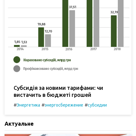
Субсидія за новими тарифами: чи
вистачить в бюджеті грошей
#
#
#
Энергетика
энергосбережение
субсидии
Актуальне