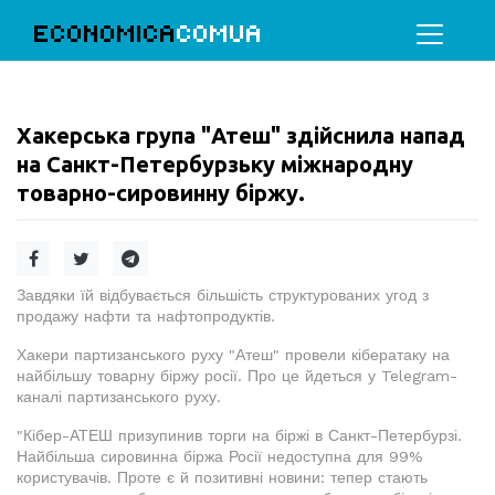
ECONOMICA
COMUA
Хакерська група "Атеш" здійснила напад
на Санкт-Петербурзьку міжнародну
товарно-сировинну біржу.
Завдяки їй відбувається більшість структурованих угод з
продажу нафти та нафтопродуктів.
Хакери партизанського руху "Атеш" провели кібератаку на
найбільшу товарну біржу росії. Про це йдеться у Telegram-
каналі партизанського руху.
"Кібер-АТЕШ призупинив торги на біржі в Санкт-Петербурзі.
Найбільша сировинна біржа Росії недоступна для 99%
користувачів. Проте є й позитивні новини: тепер стають