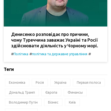
Денисенко розповідає про причини,
чому Туреччина заважає Україні та Росії
здійснювати діяльність у Чорному морі.
#
#
#
Політика
політика та державне управління
Теги
Економіка
Росія
Україна
Первая полоса
Дональд Трамп
Європа
Финансы
Володимир Путін
Бізнес
Київ