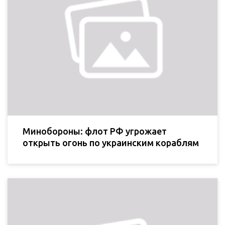
Минобороны: флот РФ угрожает
открыть огонь по украинским кораблям