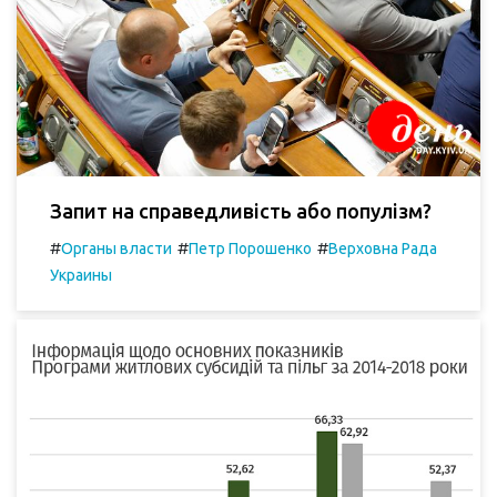
Запит на справедливість або популізм?
#
#
#
Органы власти
Петр Порошенко
Верховна Рада
Украины