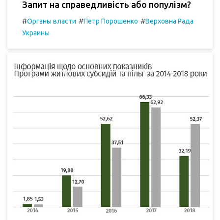
Запит на справедливість або популізм?
#
#
#
Органы власти
Петр Порошенко
Верховна Рада
Украины