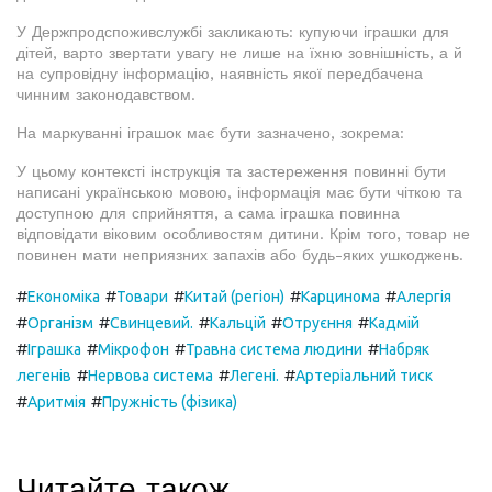
У Держпродспоживслужбі закликають: купуючи іграшки для
дітей, варто звертати увагу не лише на їхню зовнішність, а й
на супровідну інформацію, наявність якої передбачена
чинним законодавством.
На маркуванні іграшок має бути зазначено, зокрема:
У цьому контексті інструкція та застереження повинні бути
написані українською мовою, інформація має бути чіткою та
доступною для сприйняття, а сама іграшка повинна
відповідати віковим особливостям дитини. Крім того, товар не
повинен мати неприязних запахів або будь-яких ушкоджень.
#
#
#
#
#
Економіка
Товари
Китай (регіон)
Карцинома
Алергія
#
#
#
#
#
Організм
Свинцевий.
Кальцій
Отруєння
Кадмій
#
#
#
#
Іграшка
Мікрофон
Травна система людини
Набряк
#
#
#
легенів
Нервова система
Легені.
Артеріальний тиск
#
#
Аритмія
Пружність (фізика)
Читайте також