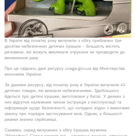
В Україні від початку року вилучили з обігу приблизно три
десятки небезпечних дитячих іграшок - більшість містять
речовини, які можуть викликати отруєння чи призводити до
виникнення раку
Про це свідчать дані ресурсу uvaga.gov.ua від Міністерства
економіки України.
За даними ресурсу, від початку року в України вилучили 43
дитячих товари, які визнали небезпечними. Здебільшого
йдеться про дитячі іграшки, виготовлені у Китаї. У деяких з
них відсутня належним чином інструкція з експлуатації та
інформація щодо безпечності, що складені згідно з вимогами
закону про порядок застосування мов. Однак, у більшості
ризики значно серйозніші.
Скажімо, серед вилучених з обігу Іграшка музична
"Мікрофон". Серед ризиків тут - алергічна реакція, отруєння