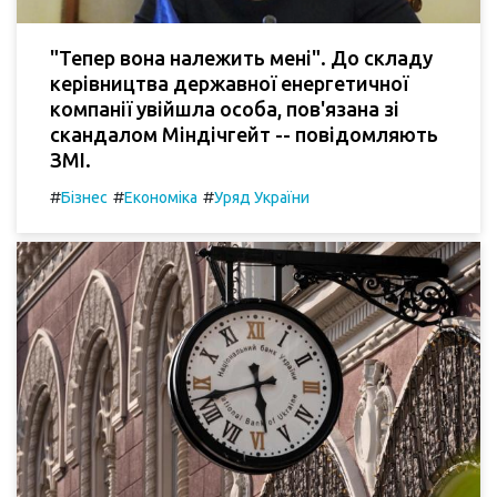
"Тепер вона належить мені". До складу
керівництва державної енергетичної
компанії увійшла особа, пов'язана зі
скандалом Міндічгейт -- повідомляють
ЗМІ.
#
#
#
Бізнес
Економіка
Уряд України