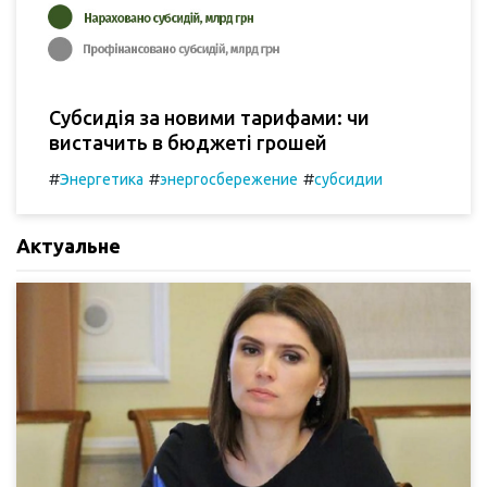
Субсидія за новими тарифами: чи
вистачить в бюджеті грошей
#
#
#
Энергетика
энергосбережение
субсидии
Актуальне