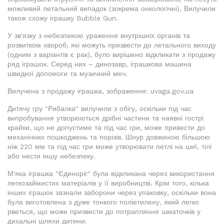
можливий летальний випадок (зокрема онкологічні). Вилучили
також схожу іграшку Bubble Gun.
У зв'язку з небезпекою ураження внутрішніх органів та
розвитком хвороб, які можуть призвести до летального виходу
(одним з варіантів є рак), було вирішено відкликати з продажу
ряд іграшок. Серед них – динозавр, іграшкова машина
швидкої допомоги та музичний меч.
Вилучена з продажу іграшка, зображення: uvaga.gov.ua
Дитячу гру "Рибалка" вилучили з обігу, оскільки під час
випробування утворюються дрібні частини та наявні гострі
крайки, що не допустиме та під час гри, може привести до
механічних пошкоджень та порізів. Шнур довжиною більшою
ніж 220 мм та під час гри може утворювати петлі на шиї, тілі
або нести іншу небезпеку.
М'яка іграшка "Єдиноріг" була відкликана через використання
легкозаймистих матеріалів у її виробництві. Крім того, кілька
інших іграшок зазнали заборони через упаковку, оскільки вона
була виготовлена з дуже тонкого поліетилену, який легко
рветься, що може призвести до потрапляння шматочків у
дихальні шляхи дитини.