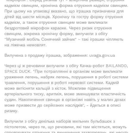
кадмієм свинцем, хронічна форма отруєння кадмієм свинцем.
При цьому на упаковці вказано, що іграшка призначена для
дітей від шести місяців. Хронічну та гостру форму отруєння
кадмієм, а також отруєння свинцем може викликати
бездротовий мікрофон караоке. Через ризик отруєння
свинцем, зокрема хронічну форму, вилучили з обігу
"Музичний мобіль Сонячний зайчик" - такі іграшки чіпляють
на ліжечка немовлят.
Вилучена з продажу іграшка, зображення: uvaga.gov.ua
Через ці ж речовини вилучили з обігу Качка-робот BAILANDO,
SPACE DUCK. "При потраплянні в організм може викликати
ураження легень, набряк легень, порушення в роботі системи
травлення, порушення в роботі нервової системи. Кадмій
може витісняти кальцій з кісток. Можливе підвищення
артеріального тиску, аритмія, може зменшувати еластичність
судин. Накопичення свинцю в організмі навіть у малих дозах
може призвести до серйозних наслідків", - йдеться в описі
ризику.
Вилучили з обігу декілька наборів мильних бульбашок з
пістолетом, через те, що речовини, які там містяться, можуть
спровокувати отруєння та виникнення захворювань, які несуть