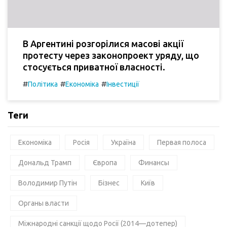
В Аргентині розгорілися масові акції
протесту через законопроект уряду, що
стосується приватної власності.
#
#
#
Політика
Економіка
Інвестиції
Теги
Економіка
Росія
Україна
Первая полоса
Дональд Трамп
Європа
Финансы
Володимир Путін
Бізнес
Київ
Органы власти
Міжнародні санкції щодо Росії (2014—дотепер)