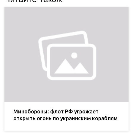
Минобороны: флот РФ угрожает
открыть огонь по украинским кораблям