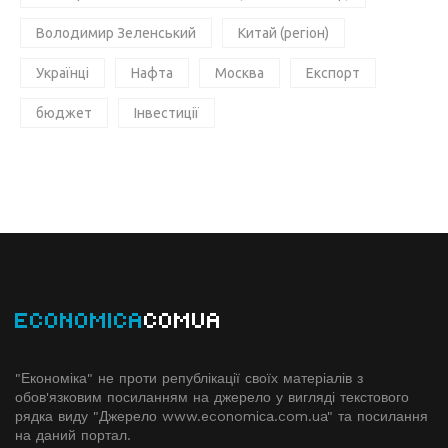
Володимир Зеленський
Китай (регіон)
Українці
Нафта
Москва
Експорт
бюджет
Інвестиції
ECONOMICA
COMUA
"Економіка" не проти републікації своїх матеріалів з
обов'язковим посиланням на джерело у вигляді текстового
рядка виду "Джерело www.economiсa.com.ua" та посилання
на даний портал.