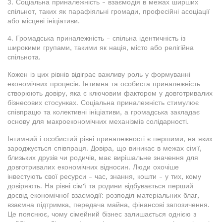
3. Соціальна приналежність - взаємодія в межах ширших
спільнот, таких як парафіяльні громади, професійні асоціації
або місцеві ініціативи.
4. Громадська приналежність - спільна ідентичність із
широкими групами, такими як нація, місто або релігійна
спільнота.
Кожен із цих рівнів відіграє важливу роль у формуванні
економічних процесів. Інтимна та особиста приналежність
створюють довіру, яка є ключовим фактором у довготривалих
бізнесових стосунках. Соціальна приналежність стимулює
співпрацю та колективні ініціативи, а громадська закладає
основу для макроекономічних механізмів солідарності.
Інтимний і особистий рівні приналежності є першими, на яких
зароджується співпраця. Довіра, що виникає в межах сім'ї,
близьких друзів чи родичів, має вирішальне значення для
довготривалих економічних відносин. Люди охочіше
інвестують свої ресурси - час, знання, кошти - у тих, кому
довіряють. На рівні сім'ї та родини відбувається перший
досвід економічної взаємодії: розподіл матеріальних благ,
взаємна підтримка, передача майна, фінансові запозичення.
Це пояснює, чому сімейний бізнес залишається однією з