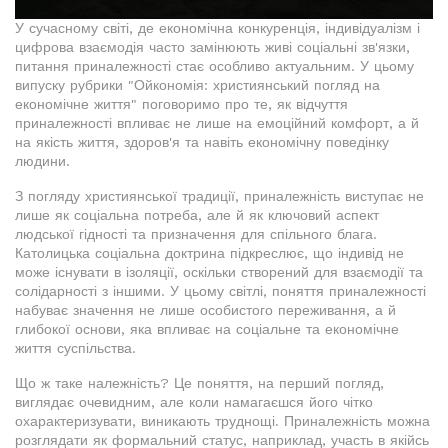
У сучасному світі, де економічна конкуренція, індивідуалізм і
цифрова взаємодія часто замінюють живі соціальні зв'язки,
питання приналежності стає особливо актуальним. У цьому
випуску рубрики "Ойкономія: християнський погляд на
економічне життя" поговоримо про те, як відчуття
приналежності впливає не лише на емоційний комфорт, а й
на якість життя, здоров'я та навіть економічну поведінку
людини.
З погляду християнської традиції, приналежність виступає не
лише як соціальна потреба, але й як ключовий аспект
людської гідності та призначення для спільного блага.
Католицька соціальна доктрина підкреслює, що індивід не
може існувати в ізоляції, оскільки створений для взаємодії та
солідарності з іншими. У цьому світлі, поняття приналежності
набуває значення не лише особистого переживання, а й
глибокої основи, яка впливає на соціальне та економічне
життя суспільства.
Що ж таке належність? Це поняття, на перший погляд,
виглядає очевидним, але коли намагаєшся його чітко
охарактеризувати, виникають труднощі. Приналежність можна
розглядати як формальний статус, наприклад, участь в якійсь