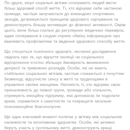
По-друге, міцні соціальні зв'язки спонукають людей вести
більш здоровий спосіб життя. Ті, хто відчуває себе частиною
громади, частіше залучаються до командних спортивних
заходів, дотримуються принципів здорового харчування та
демонструють більшу мотивацію до фізичної активності. Окрім
цього, вони більш схильні до регулярних медичних перевірок,
адже спілкування в соціумі сприяє обміну інформацією про
важливість профілактики та ведення здорового способу життя.
Що стосується психічного здоров'я, численні дослідження
свідчать про те, що відчуття ізоляції чи соціального
відторгнення істотно збільшує ймовірність виникнення
депресії та тривожних розладів. Особи, які не мають
стабільних соціальних зв'язків, частіше стикаються з почуттям
безвиході, відсутністю сенсу в житті та труднощами в
управлінні своїми емоціями. Натомість ті, хто відчуває свою
приналежність до певної групи, громади або спільноти,
отримують емоційну підтримку, яка допомагає їм подолати
кризи, справитися з самотністю та покращити загальне
психоемоційне благополуччя.
Ще один ключовий момент полягає у зв'язку між соціальною
належністю та когнітивним здоров'ям. Особи, які активно
беруть участь у суспільному житті, демонструють кращі