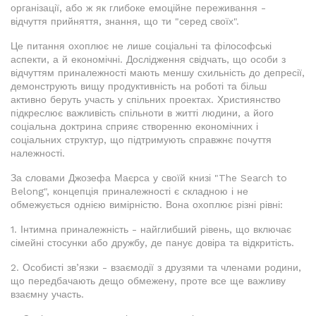
організації, або ж як глибоке емоційне переживання -
відчуття прийняття, знання, що ти "серед своїх".
Це питання охоплює не лише соціальні та філософські
аспекти, а й економічні. Дослідження свідчать, що особи з
відчуттям приналежності мають меншу схильність до депресії,
демонструють вищу продуктивність на роботі та більш
активно беруть участь у спільних проектах. Християнство
підкреслює важливість спільноти в житті людини, а його
соціальна доктрина сприяє створенню економічних і
соціальних структур, що підтримують справжнє почуття
належності.
За словами Джозефа Маєрса у своїй книзі "The Search to
Belong", концепція приналежності є складною і не
обмежується однією вимірністю. Вона охоплює різні рівні:
1. Інтимна приналежність - найглибший рівень, що включає
сімейні стосунки або дружбу, де панує довіра та відкритість.
2. Особисті зв’язки - взаємодії з друзями та членами родини,
що передбачають дещо обмежену, проте все ще важливу
взаємну участь.