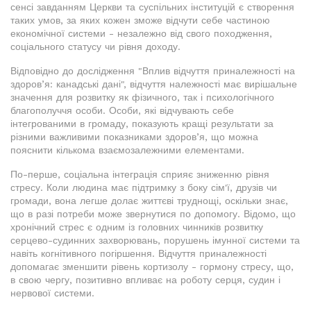
сенсі завданням Церкви та суспільних інституцій є створення
таких умов, за яких кожен зможе відчути себе частиною
економічної системи - незалежно від свого походження,
соціального статусу чи рівня доходу.
Відповідно до дослідження "Вплив відчуття приналежності на
здоров’я: канадські дані", відчуття належності має вирішальне
значення для розвитку як фізичного, так і психологічного
благополуччя особи. Особи, які відчувають себе
інтегрованими в громаду, показують кращі результати за
різними важливими показниками здоров’я, що можна
пояснити кількома взаємозалежними елементами.
По-перше, соціальна інтеграція сприяє зниженню рівня
стресу. Коли людина має підтримку з боку сім'ї, друзів чи
громади, вона легше долає життєві труднощі, оскільки знає,
що в разі потреби може звернутися по допомогу. Відомо, що
хронічний стрес є одним із головних чинників розвитку
серцево-судинних захворювань, порушень імунної системи та
навіть когнітивного погіршення. Відчуття приналежності
допомагає зменшити рівень кортизолу - гормону стресу, що,
в свою чергу, позитивно впливає на роботу серця, судин і
нервової системи.