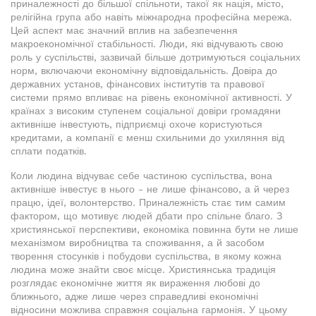
приналежності до більшої спільноти, такої як нація, місто,
релігійна група або навіть міжнародна професійна мережа.
Цей аспект має значний вплив на забезпечення
макроекономічної стабільності. Люди, які відчувають свою
роль у суспільстві, зазвичай більше дотримуються соціальних
норм, включаючи економічну відповідальність. Довіра до
державних установ, фінансових інститутів та правової
системи прямо впливає на рівень економічної активності. У
країнах з високим ступенем соціальної довіри громадяни
активніше інвестують, підприємці охоче користуються
кредитами, а компанії є менш схильними до ухиляння від
сплати податків.
Коли людина відчуває себе частиною суспільства, вона
активніше інвестує в нього - не лише фінансово, а й через
працю, ідеї, волонтерство. Приналежність стає тим самим
фактором, що мотивує людей дбати про спільне благо. З
християнської перспективи, економіка повинна бути не лише
механізмом виробництва та споживання, а й засобом
творення стосунків і побудови суспільства, в якому кожна
людина може знайти своє місце. Християнська традиція
розглядає економічне життя як вираження любові до
ближнього, адже лише через справедливі економічні
відносини можлива справжня соціальна гармонія. У цьому