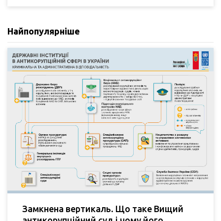
Найпопулярніше
Замкнена вертикаль. Що таке Вищий
антикорупційний суд і чому його