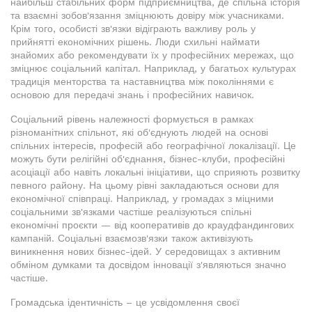
найбільш стабільних форм підприємництва, де спільна історія
та взаємні зобов'язання зміцнюють довіру між учасниками.
Крім того, особисті зв'язки відіграють важливу роль у
прийнятті економічних рішень. Люди схильні наймати
знайомих або рекомендувати їх у професійних мережах, що
зміцнює соціальний капітал. Наприклад, у багатьох культурах
традиція менторства та наставництва між поколіннями є
основою для передачі знань і професійних навичок.
Соціальний рівень належності формується в рамках
різноманітних спільнот, які об'єднують людей на основі
спільних інтересів, професій або географічної локалізації. Це
можуть бути релігійні об'єднання, бізнес-клуби, професійні
асоціації або навіть локальні ініціативи, що сприяють розвитку
певного району. На цьому рівні закладаються основи для
економічної співпраці. Наприклад, у громадах з міцними
соціальними зв'язками частіше реалізуються спільні
економічні проєкти — від кооперативів до краудфандингових
кампаній. Соціальні взаємозв'язки також активізують
виникнення нових бізнес-ідей. У середовищах з активним
обміном думками та досвідом інновації з'являються значно
частіше.
Громадська ідентичність – це усвідомлення своєї