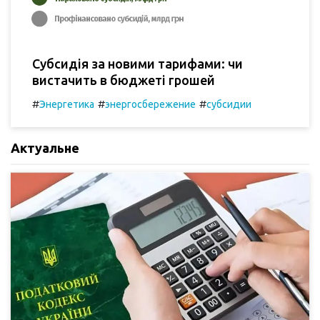
Субсидія за новими тарифами: чи
вистачить в бюджеті грошей
#
#
#
Энергетика
энергосбережение
субсидии
Актуальне