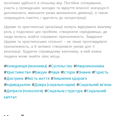
когнітивні здібності в літньому віці. Постійне спілкування,
участь у громадських заходах та відчуття власної значущості
допомагають зменшити ризик виникнення деменції, а також
покращують пам'ять і здатність до концентрації.
Церкви та християнські організації можуть відігравати важливу
роль у подоланні цих проблем, створюючи середовища, де
люди можуть знайти справжню приналежність. Завдання
Церкви та християнських спільнот - не лише проповідувати
приналежність, а й активно створювати умови для її
реалізації, будуючи справедливу економіку, в якій кожна
людина може знайти своє місце.
#
#
#
Конкуренція (економіка)
Суспільство
Макроекономіка
#
#
#
#
#
#
Християнство
Вакуум
Нація
Історія
Знання
Гідність
#
#
#
Доктрина
Якість життя
Зміцнення здоров'я
#
#
#
Індивідуалізм
Довіра (соціальні науки)
Соціальний зв'язок
#
#
#
Депресія (психологія)
Соціальна структура
Соціальний
капітал