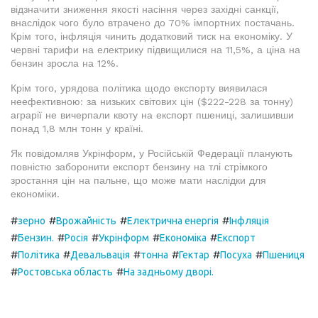
відзначити зниження якості насіння через західні санкції,
внаслідок чого було втрачено до 70% імпортних постачань.
Крім того, інфляція чинить додатковий тиск на економіку. У
червні тарифи на електрику підвищилися на 11,5%, а ціна на
бензин зросла на 12%.
Крім того, урядова політика щодо експорту виявилася
неефективною: за низьких світових цін ($222-228 за тонну)
аграрії не вичерпали квоту на експорт пшениці, залишивши
понад 1,8 млн тонн у країні.
Як повідомляв Укрінформ, у Російській Федерації планують
повністю заборонити експорт бензину на тлі стрімкого
зростання цін на пальне, що може мати наслідки для
економіки.
#
#
#
#
зерно
Врожайність
Електрична енергія
Інфляція
#
#
#
#
#
Бензин.
Росія
Укрінформ
Економіка
Експорт
#
#
#
#
#
#
Політика
Девальвація
тонна
Гектар
Посуха
Пшениця
#
#
Ростовська область
На задньому дворі.