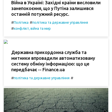
Війна в Україні: Західні країни висловили
занепокоєння, що у Путіна залишився
останній потужний ресурс.
#
#
Політика
політика та державне управління
#
конфлікт, війна та мир
Державна прикордонна служба та
митники впровадили автоматизовану
систему обміну інформацією: що це
передбачає -- Finance.ua
#
#
політика та державне управління