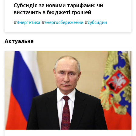
Субсидія за новими тарифами: чи
вистачить в бюджеті грошей
#
#
#
Энергетика
энергосбережение
субсидии
Актуальне