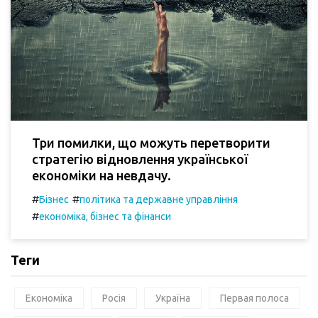
Три помилки, що можуть перетворити
стратегію відновлення української
економіки на невдачу.
#
#
Бізнес
політика та державне управління
#
економіка, бізнес та фінанси
Теги
Економіка
Росія
Україна
Первая полоса