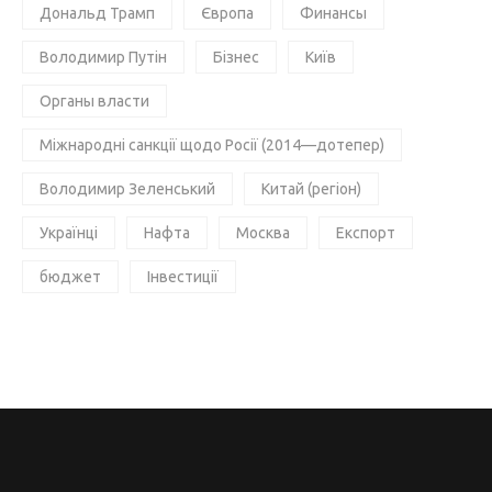
Дональд Трамп
Європа
Финансы
Володимир Путін
Бізнес
Київ
Органы власти
Міжнародні санкції щодо Росії (2014—дотепер)
Володимир Зеленський
Китай (регіон)
Українці
Нафта
Москва
Експорт
бюджет
Інвестиції