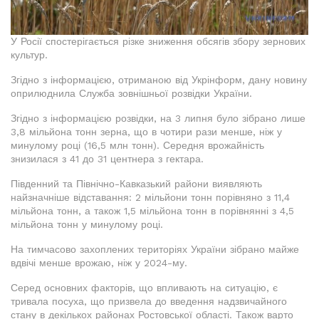
У Росії спостерігається різке зниження обсягів збору зернових
культур.
Згідно з інформацією, отриманою від Укрінформ, дану новину
оприлюднила Служба зовнішньої розвідки України.
Згідно з інформацією розвідки, на 3 липня було зібрано лише
3,8 мільйона тонн зерна, що в чотири рази менше, ніж у
минулому році (16,5 млн тонн). Середня врожайність
знизилася з 41 до 31 центнера з гектара.
Південний та Північно-Кавказький райони виявляють
найзначніше відставання: 2 мільйони тонн порівняно з 11,4
мільйона тонн, а також 1,5 мільйона тонн в порівнянні з 4,5
мільйона тонн у минулому році.
На тимчасово захоплених територіях України зібрано майже
вдвічі менше врожаю, ніж у 2024-му.
Серед основних факторів, що впливають на ситуацію, є
тривала посуха, що призвела до введення надзвичайного
стану в декількох районах Ростовської області. Також варто