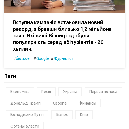
Вступна кампанія встановила новий
рекорд, зібравши близько 1,2 мільйона
заяв. Які виші Вінниці здобули
популярність серед абітурієнтів - 20
хвилин.
#
#
#
бюджет
Google
Журналіст
Теги
Економіка
Росія
Україна
Первая полоса
Дональд Трамп
Європа
Финансы
Володимир Путін
Бізнес
Київ
Органы власти