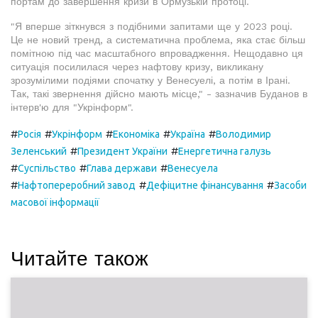
портам до завершення кризи в Ормузькій протоці.
"Я вперше зіткнувся з подібними запитами ще у 2023 році.
Це не новий тренд, а систематична проблема, яка стає більш
помітною під час масштабного впровадження. Нещодавно ця
ситуація посилилася через нафтову кризу, викликану
зрозумілими подіями спочатку у Венесуелі, а потім в Ірані.
Так, такі звернення дійсно мають місце," - зазначив Буданов в
інтерв'ю для "Укрінформ".
#
#
#
#
#
Росія
Укрінформ
Економіка
Україна
Володимир
#
#
Зеленський
Президент України
Енергетична галузь
#
#
#
Суспільство
Глава держави
Венесуела
#
#
#
Нафтопереробний завод
Дефіцитне фінансування
Засоби
масової інформації
Читайте також