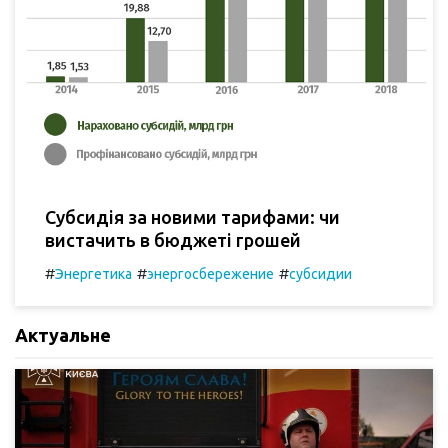
Субсидія за новими тарифами: чи
вистачить в бюджеті грошей
#
#
#
Энергетика
энергосбережение
субсидии
Актуальне