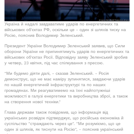
Україна й надалі завдаватиме ударів по енергетичних та
військових об'єктах РФ, оскільки це - один зі шляхів тиску на
Росію, пояснив Володимир Зеленський.
Президент України Володимир Зеленський заявив, що Сили
оборони України не припинятимуть ударів по енергетичних та
військових об'єктах Росії. Відповідну заяву Зеленський зробив
у четвер, 23 квітня, під час спілкування з пресою.
"Ми будемо діяти далі, - сказав Зеленський. - Росія
демонструє, що не має наміру зупинятися, завдаючи ударів
по нашій енергетичній інфраструктурі та по наших
громадянах. Ми реагуватимемо на їхні найпотужніші
можливості в галузі енергетики та виробництва зброї, а також
на створення нової техніки."
Глава держави також повідомив, що інформація від
українських розвідок підтверджує, що російська економіка й
суспільство "страждають через це". "Ми розуміємо, що це
один зі шляхів, як тиснути на Росію", - пояснив український