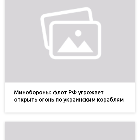
Минобороны: флот РФ угрожает
открыть огонь по украинским кораблям