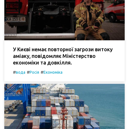
У Києві немає повторної загрози витоку
аміаку, повідомляє Міністерство
економіки та довкілля.
#
#
#
вода
Росія
Економіка