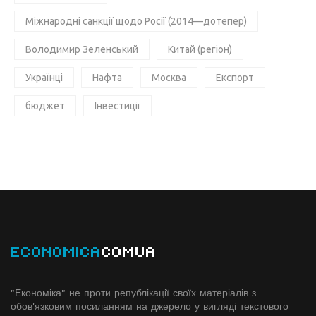
Міжнародні санкції щодо Росії (2014—дотепер)
Володимир Зеленський
Китай (регіон)
Українці
Нафта
Москва
Експорт
бюджет
Інвестиції
ECONOMICA
COMUA
"Економіка" не проти републікації своїх матеріалів з
обов'язковим посиланням на джерело у вигляді текстового