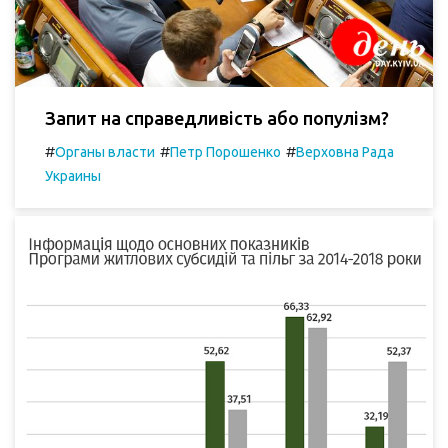
Запит на справедливість або популізм?
#
#
#
Органы власти
Петр Порошенко
Верховна Рада
Украины