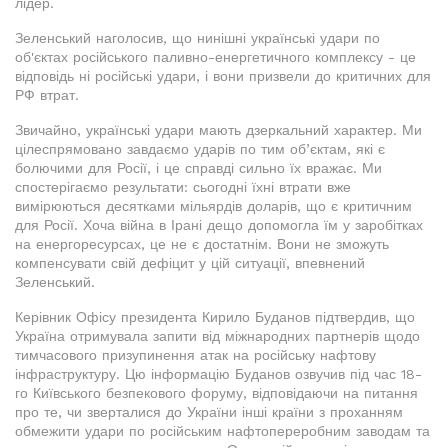
лідер.
Зеленський наголосив, що нинішні українські удари по
об'єктах російського паливно-енергетичного комплексу - це
відповідь ні російські удари, і вони призвели до критичних для
РФ втрат.
Звичайно, українські удари мають дзеркальний характер. Ми
цілеспрямовано завдаємо ударів по тим об’єктам, які є
болючими для Росії, і це справді сильно їх вражає. Ми
спостерігаємо результати: сьогодні їхні втрати вже
вимірюються десятками мільярдів доларів, що є критичним
для Росії. Хоча війна в Ірані дещо допомогла їм у заробітках
на енергоресурсах, це не є достатнім. Вони не зможуть
компенсувати свій дефіцит у цій ситуації, впевнений
Зеленський.
Керівник Офісу президента Кирило Буданов підтвердив, що
Україна отримувала запити від міжнародних партнерів щодо
тимчасового призупинення атак на російську нафтову
інфраструктуру. Цю інформацію Буданов озвучив під час 18-
го Київського безпекового форуму, відповідаючи на питання
про те, чи зверталися до України інші країни з проханням
обмежити удари по російським нафтопереробним заводам та