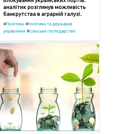
аналітик розглянув можливість
банкрутства в аграрній галузі.
#
#
Політика
політика та державне
#
управління
сільське господарство