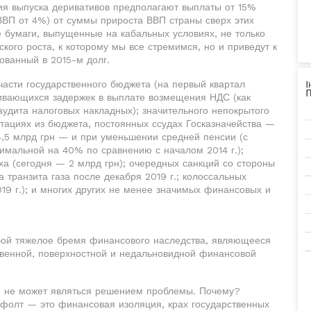
вия выпуска деривативов предполагают выплаты от 15%
ВВП от 4%) от суммы прироста ВВП страны сверх этих
 бумаги, выпущенные на кабальных условиях, не только
ого роста, к которому мы все стремимся, но и приведут к
ованный в 2015-м долг.
части государственного бюджета (на первый квартал
ичивающихся задержек в выплате возмещения НДС (как
аудита налоговых накладных); значительного непокрытого
ациях из бюджета, постоянных ссудах Госказначейства —
 4,5 млрд грн — и при уменьшении средней пенсии (с
имальной на 40% по сравнению с началом 2014 г.);
а (сегодня — 2 млрд грн); очередных санкций со стороны
 транзита газа после декабря 2019 г.; колоссальных
019 г.); и многих других не менее значимых финансовых и
обой тяжелое бремя финансового наследства, являющееся
ственной, поверхностной и недальновидной финансовой
 и не может являться решением проблемы. Почему?
ефолт — это финансовая изоляция, крах государственных