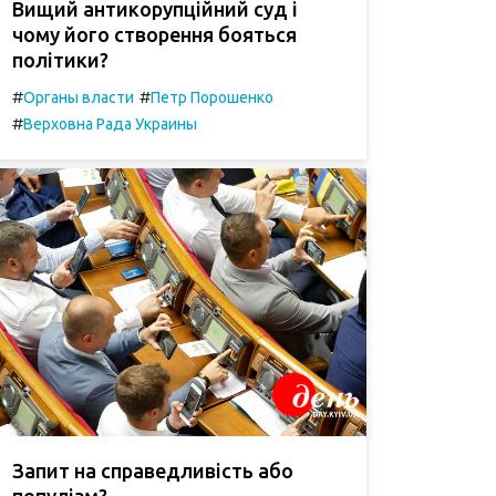
Вищий антикорупційний суд і
чому його створення бояться
політики?
#
#
Органы власти
Петр Порошенко
#
Верховна Рада Украины
Запит на справедливість або
популізм?