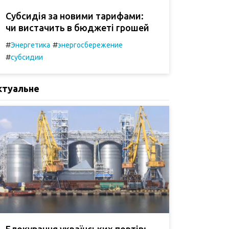
Субсидія за новими тарифами:
чи вистачить в бюджеті грошей
#
#
Энергетика
энергосбережение
#
субсидии
ктуальне
Блокування українських портів: