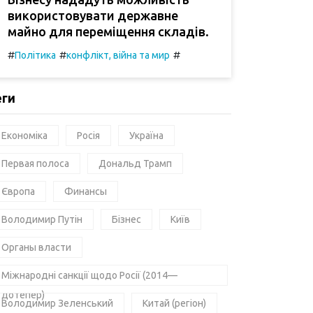
використовувати державне
майно для переміщення складів.
#
#
#
Політика
конфлікт, війна та мир
еги
Економіка
Росія
Україна
Первая полоса
Дональд Трамп
Європа
Финансы
Володимир Путін
Бізнес
Київ
Органы власти
Міжнародні санкції щодо Росії (2014—
дотепер)
Володимир Зеленський
Китай (регіон)