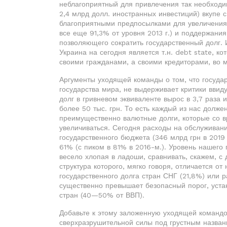
неблагоприятный для привлечения так необходи
2,4 млрд долл. иностранных инвестиций) вкупе 
благоприятными предпосылками для увеличения 
все еще 91,3% от уровня 2013 г.) и поддержани
позволяющего сократить государственный долг. И
Украина на сегодня является т.н. debt state, ко
своими гражданами, а своими кредиторами, во 
Аргументы уходящей команды о том, что госуда
государства мира, не выдерживает критики ввид
долг в гривневом эквиваленте вырос в 3,7 раза 
более 50 тыс. грн. То есть каждый из нас должен
преимущественно валютные долги, которые со в
увеличиваться. Сегодня расходы на обслуживан
государственного бюджета (346 млрд грн в 2019 
61% (с пиком в 81% в 2016-м.). Уровень нашего 
весело хлопая в ладоши, сравнивать, скажем, с
структура которого, мягко говоря, отличается о
государственного долга стран СНГ (21,8%) или 
существенно превышает безопасный порог, ус
стран (40—50% от ВВП).
Добавьте к этому заложенную уходящей команд
сверхразрушительной силы под грустным назва