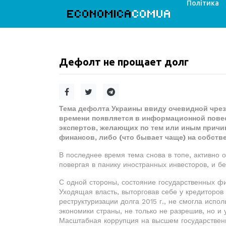
Політика
ECONOMICA
COMUA
Дефолт не прощает долг
Тема дефолта Украины ввиду очевидной чрез
времени появляется в информационной повес
экспертов, желающих по тем или иным причи
финансов, либо (что бывает чаще) на собств
В последнее время тема снова в топе, активно 
повергая в панику иностранных инвесторов, и бе
С одной стороны, состояние государственных фи
Уходящая власть, выторговав себе у кредиторо
реструктуризации долга 2015 г., не смогла испо
экономики страны, не только не разрешив, но и 
Масштабная коррупция на высшем государствен