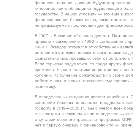
финансов, падение доверия будущих кредиторов
гиперинфляция, обнищание подавляющего больш
государству. В наших условиях — это еще и кол
финансирования бюджетников, срыв отопительно
непредсказуемые последствия для финансирова
В 1987 г. Бразилия объявила дефолт. Пять долг
привели к заключению в 1992 г. соглашения с к
1999 г. Эквадор отказался от собственной валют
истории отсутствуют положительные примеры де
сознательно изолировавших себя от остального м
Если серьезно задуматься, то среди других фак
времени в Европе политики дефолтов лег в осно
колоний. Исполнение обязательств по своим до
работе с ним, а значит, позволяет ему привлечь
экономику.
В определенных ситуациях дефолт неизбежен. 
состояние Украины не является преддефолтным
госдолгу в 2019—2020 гг., мы с учетом всех по
с выплатами в текущем и при определенных сис
отсутствии осеннего транша по программе МВФ)
нет в первую очередь с финансовой точки зрени