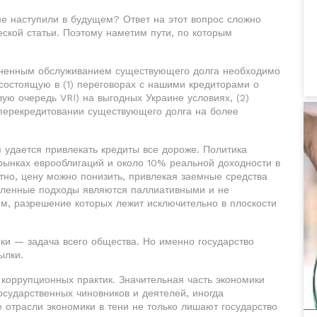
 не наступили в будущем? Ответ на этот вопрос сложно
еской статьи. Поэтому наметим пути, по которым
зненным обслуживанием существующего долга необходимо
состоящую в (1) переговорах с нашими кредиторами о
ую очередь VRI) на выгодных Украине условиях, (2)
 перекредитовании существующего долга на более
м удается привлекать кредиты все дороже. Политика
рынках еврооблигаций и около 10% реальной доходности в
тно, цену можно понизить, привлекая заемные средства
исленные подходы являются паллиативными и не
м, разрешение которых лежит исключительно в плоскости
ки — задача всего общества. Но именно государство
ылки.
коррупционных практик. Значительная часть экономики
осударственных чиновников и деятелей, иногда
 отрасли экономики в тени не только лишают государство