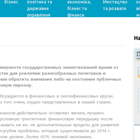
Бізнес
політика та
економіка,
Мистецтво
к
державне
бізнес та
та розваги
в
управління
фінанси
м
Н
мерности государственных заимствований время от
тке дня усилиями разнообразных политиков и
нам обратить внимание либо на состояние публичных
енную персону.
обсуждается в финансовых и околофинансовых кругах,
з того очень скудно представленных в нашей стране.
нансов действительно оставляет желать лучшего.
в условную трехлетнюю финансовую передышку после
льзовать ни ее, ни дополнительные кредиты для развития
усугубив проблемы, которые существовали до 2014 г.
ном уровне, более 40% теневой экономики,