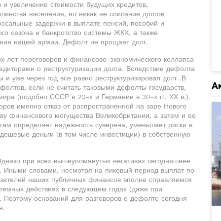
 и увеличение стоимости будущих кредитов,
инства населения, но никак не списание долгов
оссальные задержки в выплате пенсий, пособий и
го сезона и банкротство системы ЖКХ, а также
ния нашей армии. Дефолт не прощает долг.
их лет переговоров и финансово-экономического коллапса
редиторами о реструктуризации долга. Вследствие дефолта
ы и уже через год все равно реструктуризировал долг. В
А
фолтов, если не считать таковыми дефолты государств,
ира (подобно СССР в 20-х и Германии в 30-х гг. ХХ в.).
торов именно отказ от распространенной на заре Нового
ву финансового могущества Великобритании, а затем и ее
лгам определяет надежность суверена, уменьшает риски в
 дешевые деньги (в том числе инвестиции) в собственную
Однако при всех вышеупомянутых негативах сегодняшнее
. Иными словами, несмотря на пиковый период выплат по
казателей наших публичных финансов вполне справляемся
темных действиях в следующем годах (даже при
. Поэтому оснований для разговоров о дефолте сегодня
я.