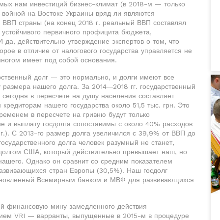
мых нам инвестиций бизнес-климат (в 2018-м — только
с войной на Востоке Украины вряд ли являются
ВВП страны (на конец 2018 г. реальный ВВП составлял
я устойчивого первичного профицита бюджета,
 да, действительно утверждение экспертов о том, что
торое в отличие от налогового государства управляется не
многом имеет под собой основания.
рственный долг — это нормально, и долги имеют все
у размера нашего долга. За 2014—2018 гг. государственный
и сегодня в пересчете на душу населения составляет
 кредиторам нашего государства около 51,5 тыс. грн. Это
ременем в пересчете на гривню будут только
ие и выплату госдолга сопоставимы с около 40% расходов
г.). С 2013-го размер долга увеличился с 39,9% от ВВП до
государственного долга человек разумный не станет,
 долгом США, который действительно превышает наш, но
т нашего. Однако он сравнит со средним показателем
развивающихся стран Европы (30,5%). Наш госдолг
тановленный Всемирным банком и МВФ для развивающихся
ой финансовую мину замедленного действия
нием VRI — варранты, выпущенные в 2015-м в процедуре