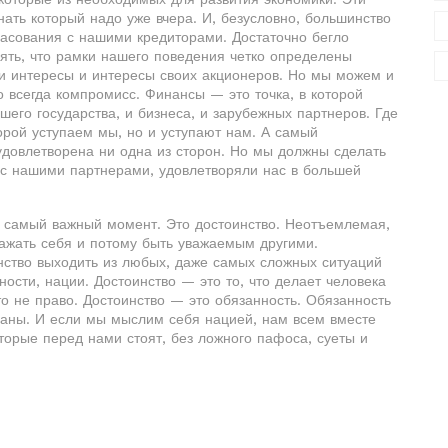
инать который надо уже вчера. И, безусловно, большинство
ласования с нашими кредиторами. Достаточно бегло
ть, что рамки нашего поведения четко определены
 интересы и интересы своих акционеров. Но мы можем и
 всегда компромисс. Финансы — это точка, в которой
шего государства, и бизнеса, и зарубежных партнеров. Где
торой уступаем мы, но и уступают нам. А самый
удовлетворена ни одна из сторон. Но мы должны сделать
я с нашими партнерами, удовлетворяли нас в большей
, самый важный момент. Это достоинство. Неотъемлемая,
важать себя и потому быть уважаемым другими.
инство выходить из любых, даже самых сложных ситуаций
ности, нации. Достоинство — это то, что делает человека
о не право. Достоинство — это обязанность. Обязанность
раны. И если мы мыслим себя нацией, нам всем вместе
орые перед нами стоят, без ложного пафоса, суеты и