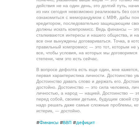
действия не на один день, это долгий путь, нач
из них сегодня невозможно реализовать без сог
ознакомиться с меморандумом с МВФ, дабы поня
кредитором, последовательно защищающим свои
должны искать компромисс. Ведь финансы — это
сталкиваются интересы и нашего общества, и на
все они вынуждены договариваться. Точка, в ко
правильный компромисс — это тот, которым не 
все, чтобы условия, на которых мы договоримс
степени, чем это есть сейчас.
В вопросе дефолта есть еще один, мне кажется
первая характеристика личности. Достоинство у
Достоинство давать слово и держать его. Досто
достойно. Достоинство — это сила человека, лич
личностью, а народ — нацией. Достоинство — эт
перед собой, своими детьми, будущим своей ст
надо решать даже самые сложные проблемы, кот
истерик, — достойно.
#
#
#
Финансы
ВВП
дефицит