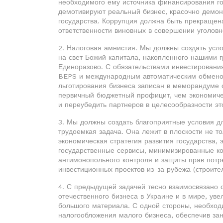
необходимого ему источника финансирования го
демотивируют реальный бизнес, красочно демо
государства. Коррупция должна быть прекращена
ответственности виновных в совершении уголовн
2. Налоговая амнистия. Мы должны создать усло
на свет Божий капитала, накопленного нашими 
Единоразово. С обязательствами инвестирован
BEPS и международным автоматическим обменом
льготирования бизнеса записан в меморандуме
первичный бюджетный профицит, чем экономиче
и переубедить партнеров в целесообразности это
3. Мы должны создать благоприятные условия д
трудоемкая задача. Она лежит в плоскости не т
экономическая стратегия развития государства,
государственные сервисы, минимизированные ко
антимонопольного контроля и защиты прав потр
инвестиционных проектов из-за рубежа (строител
4. С предыдущей задачей тесно взаимосвязано 
отечественного бизнеса в Украине и в мире, уве
большого материала. С одной стороны, необхо
налогообложения малого бизнеса, обеспечив зан