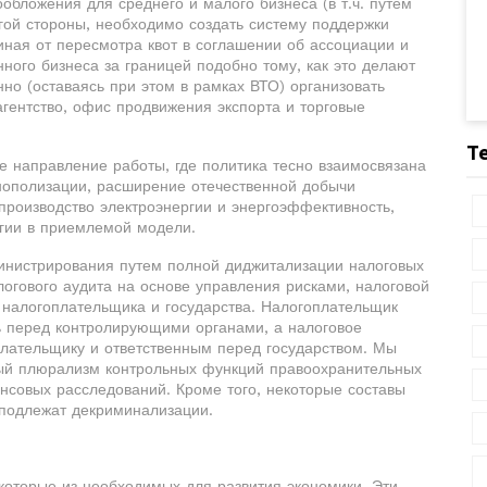
обложения для среднего и малого бизнеса (в т.ч. путем
гой стороны, необходимо создать систему поддержки
иная от пересмотра квот в соглашении об ассоциации и
ного бизнеса за границей подобно тому, как это делают
но (оставаясь при этом в рамках ВТО) организовать
агентство, офис продвижения экспорта и торговые
Т
е направление работы, где политика тесно взаимосвязана
нополизации, расширение отечественной добычи
производство электроэнергии и энергоэффективность,
гии в приемлемой модели.
инистрирования путем полной диджитализации налоговых
огового аудита на основе управления рисками, налоговой
 налогоплательщика и государства. Налогоплательщик
ь перед контролирующими органами, а налоговое
лательщику и ответственным перед государством. Мы
ный плюрализм контрольных функций правоохранительных
нсовых расследований. Кроме того, некоторые составы
) подлежат декриминализации.
которые из необходимых для развития экономики. Эти