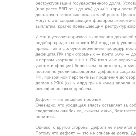
реструктуризации государственного долга. Усло
(при росте ВВП от 3 до 4%) до 40% (при росте 
достаточно скромных показателей роста. Ценные
могут стать сдерживающим фактором экономическ
выплатам, кратно превышающим реструктуризир
И это в условиях кризиса выполнения доходной 
недобор средств составил 16,1 млрд грн); увел
прямо, так и с злоупотреблением процедур пост
дефицита ПФ (при огромных — почти 50% — дот
в первом квартале 2019 г. ПФ взял и не вернул
учетом инфляции) более чем на четверть, а мин
постоянно увеличивающегося дефицита соцстрах
РФ, призрачной перспективы продления договора
долгов в ЖКХ (63,5 млрд грн на конец апреля 2
околофинансовых проблем…
Дефолт — не решение проблем
Очевидно, что уходящая власть оставляет за с
следствием ошибок ее, скажем мягко, безответ
политики.
Однако, с другой стороны, дефолт не является
Потому что дефолт — это не списание долга. Д