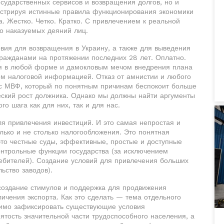
сударственных сервисов и возвращения долгов, но и
нстрируя истинные правила функционирования экономики
. Жестко. Четко. Кратко. С привлечением к реальной
о наказуемых деяний лиц.
вия для возвращения в Украину, а также для выведения
гражданами на протяжении последних 28 лет. Оплатно.
ия в любой форме и дамокловым мечом внедрения плана
 налоговой информацией. Отказ от амнистии и любого
 с МВФ, который по понятным причинам беспокоит больше
ский рост должника. Однако мы должны найти аргументы
го шага как для них, так и для нас.
ля привлечения инвестиций. И это самая непростая и
олько и не столько налогообложения. Это понятная
 это честные суды, эффективные, простые и доступные
нтрольные функции государства (за исключением
ебителей). Создание условий для привлечения больших
ьство заводов).
создание стимулов и поддержка для продвижения
личения экспорта. Как это сделать — тема отдельного
димо зафиксировать существующие условия
ятость значительной части трудоспособного населения, а