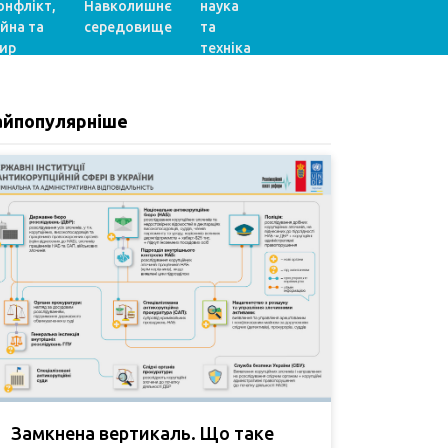
онфлікт,
Навколишнє
наука
ійна та
середовище
та
ир
техніка
айпопулярніше
Замкнена вертикаль. Що таке