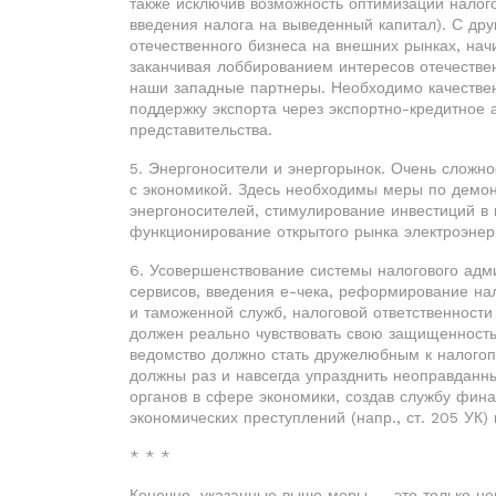
также исключив возможность оптимизации налого
введения налога на выведенный капитал). С дру
отечественного бизнеса на внешних рынках, нач
заканчивая лоббированием интересов отечествен
наши западные партнеры. Необходимо качествен
поддержку экспорта через экспортно-кредитное 
представительства.
5. Энергоносители и энергорынок. Очень сложно
с экономикой. Здесь необходимы меры по демо
энергоносителей, стимулирование инвестиций в 
функционирование открытого рынка электроэнер
6. Усовершенствование системы налогового адм
сервисов, введения е-чека, реформирование нал
и таможенной служб, налоговой ответственности
должен реально чувствовать свою защищенност
ведомство должно стать дружелюбным к налогоп
должны раз и навсегда упразднить неоправдан
органов в сфере экономики, создав службу фина
экономических преступлений (напр., ст. 205 УК
* * *
Конечно, указанные выше меры — это только не