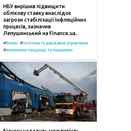
НБУ вирішив підвищити
облікову ставку внаслідок
загрози стабілізації інфляційних
процесів, зазначив
Лепушинський на Finance.ua.
#
#
Бізнес
політика та державне управління
#
економічні тенденції та показники
Бізнесу нададуть можливість