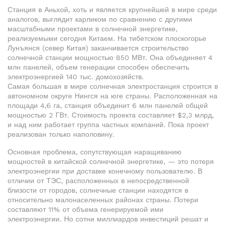
Станция в Аньхой, хоть и является крупнейшей в мире среди
аналогов, выглядит карликом по сравнению с другими
масштабными проектами в солнечной энергетике,
реализуемыми сегодня Китаем. На тибетском плоскогорье
Лунъянся (север Китая) заканчивается строительство
солнечной станции мощностью 850 МВт. Она объединяет 4
млн панелей, объем генерации способен обеспечить
электроэнергией 140 тыс. домохозяйств.
Самая большая в мире солнечная электростанция строится в
автономном округе Нингся на юге страны. Расположенная на
площади 4,6 га, станция объединит 6 млн панелей общей
мощностью 2 ГВт. Стоимость проекта составляет $2,3 млрд,
и над ним работает группа частных компаний. Пока проект
реализован только наполовину.
Основная проблема, сопутствующая наращиванию
мощностей в китайской солнечной энергетике, — это потеря
электроэнергии при доставке конечному пользователю. В
отличии от ТЭС, расположенных в непосредственной
близости от городов, солнечные станции находятся в
относительно малонаселенных районах страны. Потери
составляют 11% от объема генерируемой ими
электроэнергии. Но сотни миллиардов инвестиций решат и