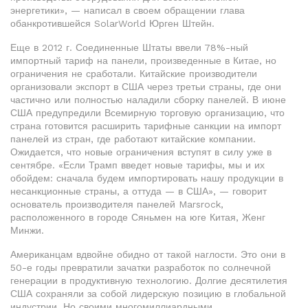
энергетики
»
, — написал в своем обращении
глава
обанкротившейся SolarWorld
Юрген Штейн.
Еще в 2012 г. Соединенные Штаты ввели 78%-ный
импортный тариф на панели, произведенные в Китае, но
ограничения не сработали. Китайские производители
организовали экспорт в США через третьи страны, где они
частично или полностью наладили сборку панелей. В июне
США предупредили Всемирную торговую организацию, что
страна готовится расширить тарифные санкции на импорт
панелей из стран, где работают китайские компании.
Ожидается, что новые ограничения вступят в силу уже в
сентябре. «Если Трамп введет новые тарифы, мы и их
обойдем: сначала будем импортировать нашу продукции в
несанкционные страны, а оттуда — в США», — говорит
основатель производителя панелей Marsrock,
расположенного в городе Сяньмен на юге Китая,
Женг
Минжи.
Американцам вдвойне обидно от такой наглости. Это они в
50-е годы превратили зачатки разработок по солнечной
генерации в продуктивную технологию. Долгие десятилетия
США сохраняли за собой лидерскую позицию в глобальной
индустрии. Но своими многомиллиардными