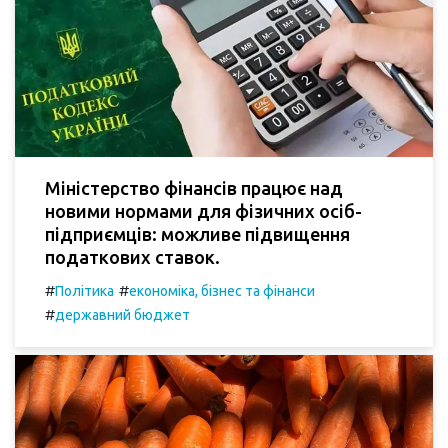
Міністерство фінансів працює над
новими нормами для фізичних осіб-
підприємців: можливе підвищення
податкових ставок.
#
#
Політика
економіка, бізнес та фінанси
#
державний бюджет