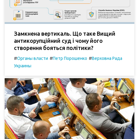
Замкнена вертикаль. Що таке Вищий
антикорупційний суд і чому його
створення бояться політики?
#
#
#
Органы власти
Петр Порошенко
Верховна Рада
Украины