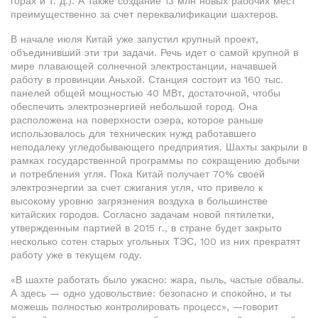
горах и т. д.). А также создание 13 млн новых рабочих мест
преимущественно за счет переквалификации шахтеров.
В начале июля Китай уже запустил крупный проект,
объединивший эти три задачи. Речь идет о самой крупной в
мире плавающей солнечной электростанции, начавшей
работу в провинции Аньхой. Станция состоит из 160 тыс.
панелей общей мощностью 40 МВт, достаточной, чтобы
обеспечить электроэнергией небольшой город. Она
расположена на поверхности озера, которое раньше
использовалось для технических нужд работавшего
неподалеку угледобывающего предприятия. Шахты закрыли в
рамках государственной программы по сокращению добычи
и потребления угля. Пока Китай получает 70% своей
электроэнергии за счет сжигания угля, что привело к
высокому уровню загрязнения воздуха в большинстве
китайских городов. Согласно задачам новой пятилетки,
утвержденным партией в 2015 г., в стране будет закрыто
несколько сотен старых угольных ТЭС, 100 из них прекратят
работу уже в текущем году.
«В шахте работать было ужасно: жара, пыль, частые обвалы.
А здесь — одно удовольствие: безопасно и спокойно, и ты
можешь полностью контролировать процесс», —говорит