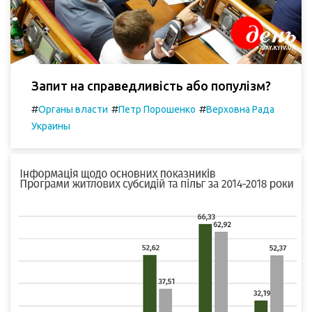
Запит на справедливість або популізм?
#
#
#
Органы власти
Петр Порошенко
Верховна Рада
Украины