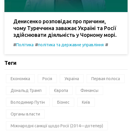
Денисенко розповідає про причини,
чому Туреччина заважає Україні та Росії
здійснювати діяльність у Чорному морі.
#
#
#
Політика
політика та державне управління
Теги
Економіка
Росія
Україна
Первая полоса
Дональд Трамп
Європа
Финансы
Володимир Путін
Бізнес
Київ
Органы власти
Міжнародні санкції щодо Росії (2014—дотепер)