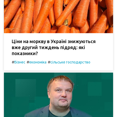
Ціни на моркву в Україні знижуються
вже другий тиждень підряд: які
показники?
#
#
#
Бізнес
економіка
сільське господарство