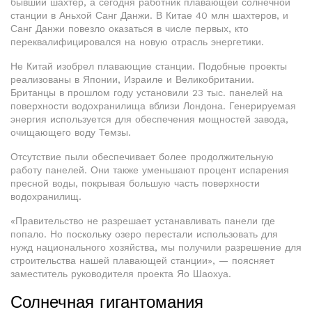
бывший шахтер, а сегодня работник плавающей солнечной
станции в Аньхой
Санг Данжи.
В Китае 40 млн шахтеров, и
Санг Данжи повезло оказаться в числе первых, кто
переквалифицировался на новую отрасль энергетики.
Не Китай изобрел плавающие станции. Подобные проекты
реализованы в Японии, Израиле и Великобритании.
Британцы в прошлом году установили 23 тыс. панелей на
поверхности водохранилища вблизи Лондона. Генерируемая
энергия используется для обеспечения мощностей завода,
очищающего воду Темзы.
Отсутствие пыли обеспечивает более продолжительную
работу панелей. Они также уменьшают процент испарения
пресной воды, покрывая большую часть поверхности
водохранилищ.
«Правительство не разрешает устанавливать панели где
попало. Но поскольку озеро перестали использовать для
нужд национального хозяйства, мы получили разрешение для
строительства нашей плавающей станции», — поясняет
заместитель руководителя проекта
Яо Шаохуа
.
Солнечная гигантомания