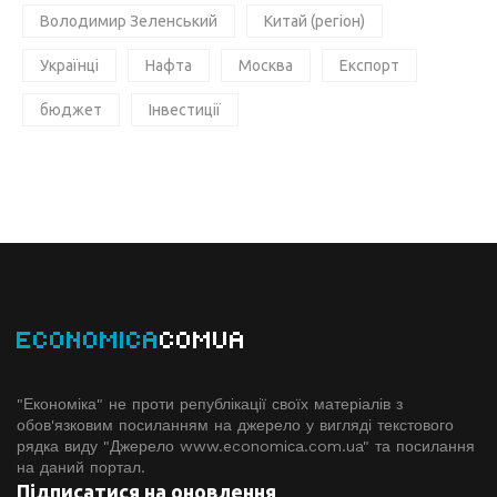
Володимир Зеленський
Китай (регіон)
Українці
Нафта
Москва
Експорт
бюджет
Інвестиції
ECONOMICA
COMUA
"Економіка" не проти републікації своїх матеріалів з
обов'язковим посиланням на джерело у вигляді текстового
рядка виду "Джерело www.economiсa.com.ua" та посилання
на даний портал.
Підписатися на оновлення