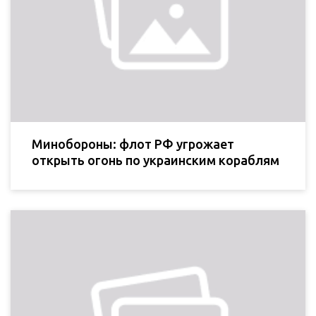
Минобороны: флот РФ угрожает
открыть огонь по украинским кораблям