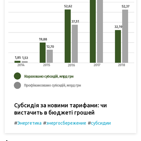
Субсидія за новими тарифами: чи
вистачить в бюджеті грошей
#
#
#
Энергетика
энергосбережение
субсидии