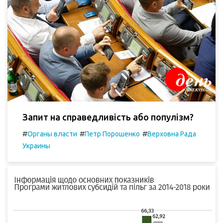
Запит на справедливість або популізм?
#
#
#
Органы власти
Петр Порошенко
Верховна Рада
Украины