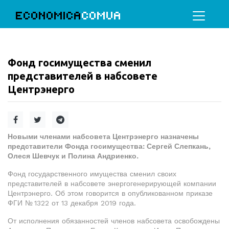
ECONOMICA
COMUA
Фонд госимущества сменил
представителей в набсовете
Центрэнерго
Новыми членами набсовета Центрэнерго назначены
представители Фонда госимущества: Сергей Слепкань,
Олеся Шевчук и Полина Андриенко.
Фонд государственного имущества сменил своих
представителей в набсовете энергогенерирующей компании
Центрэнерго. Об этом говорится в опубликованном приказе
ФГИ № 1322 от 13 декабря 2019 года.
От исполнения обязанностей членов набсовета освобождены