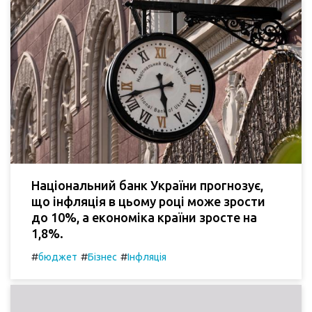
Національний банк України прогнозує,
що інфляція в цьому році може зрости
до 10%, а економіка країни зросте на
1,8%.
#
#
#
бюджет
Бізнес
Інфляція