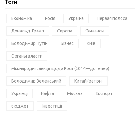
Теги
Економіка
Росія
Україна
Первая полоса
Дональд Трамп
Європа
Финансы
Володимир Путін
Бізнес
Київ
Органы власти
Міжнародні санкції щодо Росії (2014—дотепер)
Володимир Зеленський
Китай (регіон)
Українці
Нафта
Москва
Експорт
бюджет
Інвестиції