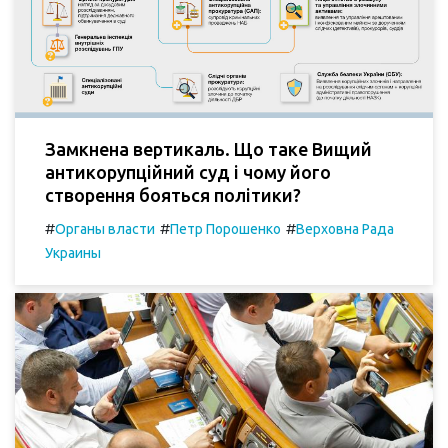
Замкнена вертикаль. Що таке Вищий
антикорупційний суд і чому його
створення бояться політики?
#
#
#
Органы власти
Петр Порошенко
Верховна Рада
Украины