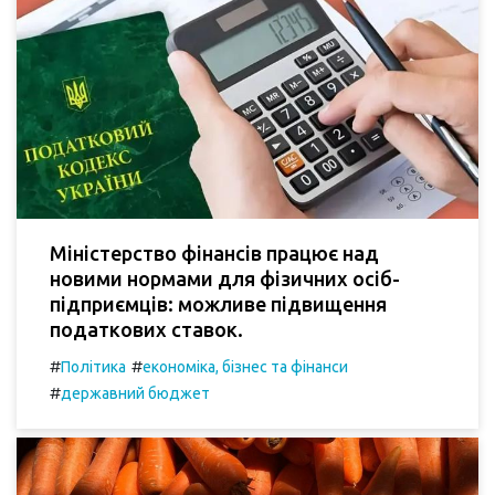
Міністерство фінансів працює над
новими нормами для фізичних осіб-
підприємців: можливе підвищення
податкових ставок.
#
#
Політика
економіка, бізнес та фінанси
#
державний бюджет