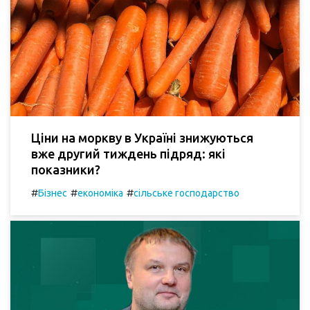
Ціни на моркву в Україні знижуються
вже другий тиждень підряд: які
показники?
#
#
#
Бізнес
економіка
сільське господарство