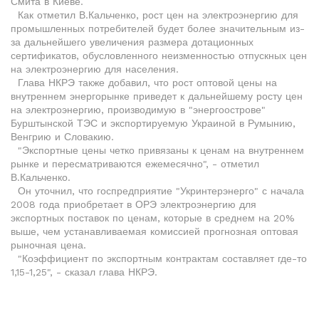
Смита в Киеве.
Как отметил В.Кальченко, рост цен на электроэнергию для
промышленных потребителей будет более значительным из-
за дальнейшего увеличения размера дотационных
сертификатов, обусловленного неизменностью отпускных цен
на электроэнергию для населения.
Глава НКРЭ также добавил, что рост оптовой цены на
внутреннем энергорынке приведет к дальнейшему росту цен
на электроэнергию, производимую в "энергоострове"
Бурштынской ТЭС и экспортируемую Украиной в Румынию,
Венгрию и Словакию.
"Экспортные цены четко привязаны к ценам на внутреннем
рынке и пересматриваются ежемесячно", - отметил
В.Кальченко.
Он уточнил, что госпредприятие "Укринтерэнерго" с начала
2008 года приобретает в ОРЭ электроэнергию для
экспортных поставок по ценам, которые в среднем на 20%
выше, чем устанавливаемая комиссией прогнозная оптовая
рыночная цена.
"Коэффициент по экспортным контрактам составляет где-то
1,15-1,25", - сказал глава НКРЭ.