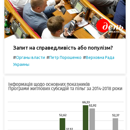
Запит на справедливість або популізм?
#
#
#
Органы власти
Петр Порошенко
Верховна Рада
Украины