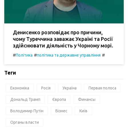
Денисенко розповідає про причини,
чому Туреччина заважає Україні та Росії
здійснювати діяльність у Чорному морі.
#
#
#
Політика
політика та державне управління
Теги
Економіка
Росія
Україна
Первая полоса
Дональд Трамп
Європа
Финансы
Володимир Путін
Бізнес
Київ
Органы власти