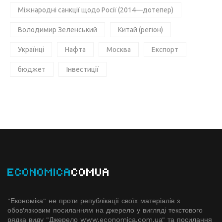
Міжнародні санкції щодо Росії (2014—дотепер)
Володимир Зеленський
Китай (регіон)
Українці
Нафта
Москва
Експорт
бюджет
Інвестиції
ECONOMICA
COMUA
"Економіка" не проти републікації своїх матеріалів з
обов'язковим посиланням на джерело у вигляді текстового
рядка виду "Джерело www.economiсa.com.ua" та посилання