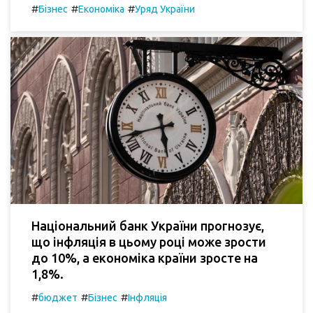
#
#
#
Бізнес
Економіка
Уряд України
Національний банк України прогнозує,
що інфляція в цьому році може зрости
до 10%, а економіка країни зросте на
1,8%.
#
#
#
бюджет
Бізнес
Інфляція