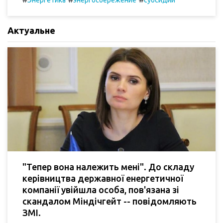
Энергетика
энергосбережение
субсидии
Актуальне
"Тепер вона належить мені". До складу
керівництва державної енергетичної
компанії увійшла особа, пов'язана зі
скандалом Міндічгейт -- повідомляють
ЗМІ.