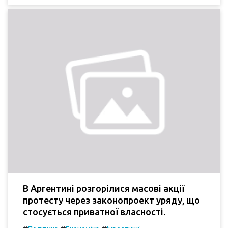
В Аргентині розгорілися масові акції
протесту через законопроект уряду, що
стосується приватної власності.