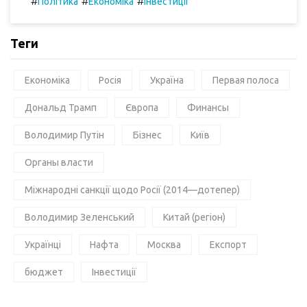
#
#
#
Політика
Економіка
Інвестиції
Теги
Економіка
Росія
Україна
Первая полоса
Дональд Трамп
Європа
Финансы
Володимир Путін
Бізнес
Київ
Органы власти
Міжнародні санкції щодо Росії (2014—дотепер)
Володимир Зеленський
Китай (регіон)
Українці
Нафта
Москва
Експорт
бюджет
Інвестиції