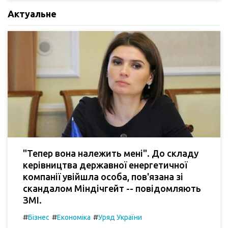
Актуальне
"Тепер вона належить мені". До складу
керівництва державної енергетичної
компанії увійшла особа, пов'язана зі
скандалом Міндічгейт -- повідомляють
ЗМІ.
#
#
#
Бізнес
Економіка
Уряд України