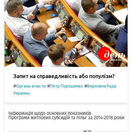
Запит на справедливість або популізм?
#
#
#
Органы власти
Петр Порошенко
Верховна Рада
Украины