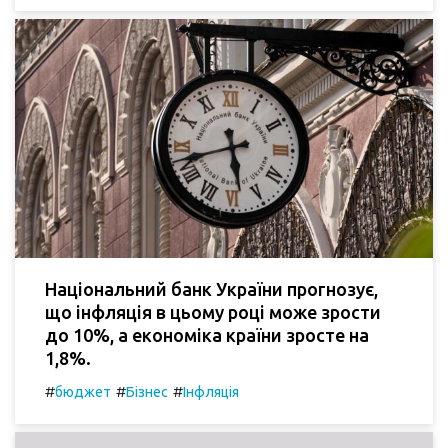
Національний банк України прогнозує,
що інфляція в цьому році може зрости
до 10%, а економіка країни зросте на
1,8%.
#
#
#
бюджет
Бізнес
Інфляція