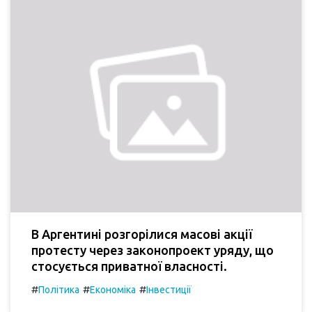
В Аргентині розгорілися масові акції
протесту через законопроект уряду, що
стосується приватної власності.
#
#
#
Політика
Економіка
Інвестиції