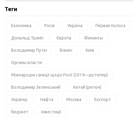
Теги
Економіка
Росія
Україна
Первая полоса
Дональд Трамп
Європа
Финансы
Володимир Путін
Бізнес
Київ
Органы власти
Міжнародні санкції щодо Росії (2014—дотепер)
Володимир Зеленський
Китай (регіон)
Українці
Нафта
Москва
Експорт
бюджет
Інвестиції