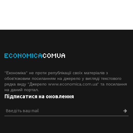
ECONOMICA
COMUA
"Економіка" не проти републікації своїх матеріалів з
обов'язковим посиланням на джерело у вигляді текстового
рядка виду "Джерело www.economiсa.com.ua" та посилання
на даний портал.
Підписатися на оновлення