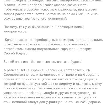
СМИ, которые размещают на этих платформах свой контент.
В ответ на это Facebook заблокировал возможность
публиковать в соцсети новостные материалы, причем этот
запрет распространяется не только на сами СМИ, но и на
всех резидентов "зеленого континента".
Поэтому, как уже было сказано, необходим поиск
компромиссов.
"Крайне важно не переборщить с размером налога и вводить
повышения постепенно, чтобы налогоплательщики и
потребители смогли подготовиться заранее", - говорит
Сергей Родлер.
За чей счет этот банкет - кто оплачивать будет?
А размер НДС в Украине, напомним, составляет 20%.
Соответственно, если законопроект о "налоге на Google", в
случае его принятия в целом как закона в той редакции, в
которой он существует сейчас (ко второму и окончательному
чтению к нему могут быть внесены поправки), а также при
условии, что Facebook, Google и другие международные
интернет-компании не откажутся его платить, услуги этих
этих компаний станут для украинцев на эти же 20% дороже.