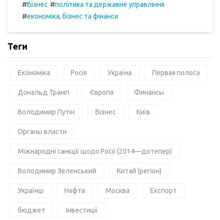
#
#
Бізнес
політика та державне управління
#
економіка, бізнес та фінанси
Теги
Економіка
Росія
Україна
Первая полоса
Дональд Трамп
Європа
Финансы
Володимир Путін
Бізнес
Київ
Органы власти
Міжнародні санкції щодо Росії (2014—дотепер)
Володимир Зеленський
Китай (регіон)
Українці
Нафта
Москва
Експорт
бюджет
Інвестиції