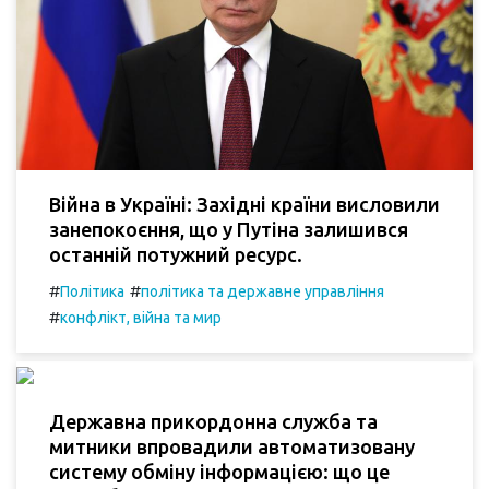
Війна в Україні: Західні країни висловили
занепокоєння, що у Путіна залишився
останній потужний ресурс.
#
#
Політика
політика та державне управління
#
конфлікт, війна та мир
Державна прикордонна служба та
митники впровадили автоматизовану
систему обміну інформацією: що це