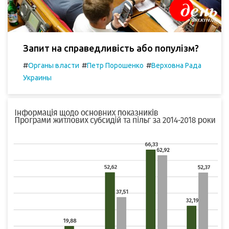
Запит на справедливість або популізм?
#
#
#
Органы власти
Петр Порошенко
Верховна Рада
Украины