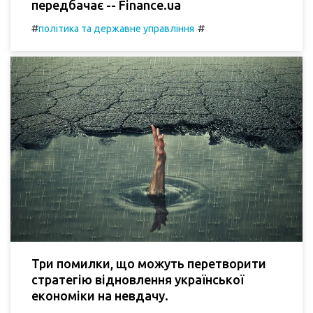
передбачає -- Finance.ua
#
#
політика та державне управління
Три помилки, що можуть перетворити
стратегію відновлення української
економіки на невдачу.