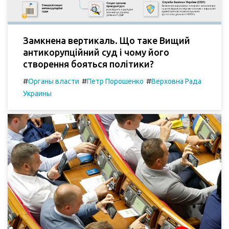
Замкнена вертикаль. Що таке Вищий
антикорупційний суд і чому його
створення бояться політики?
#
#
#
Органы власти
Петр Порошенко
Верховна Рада
Украины