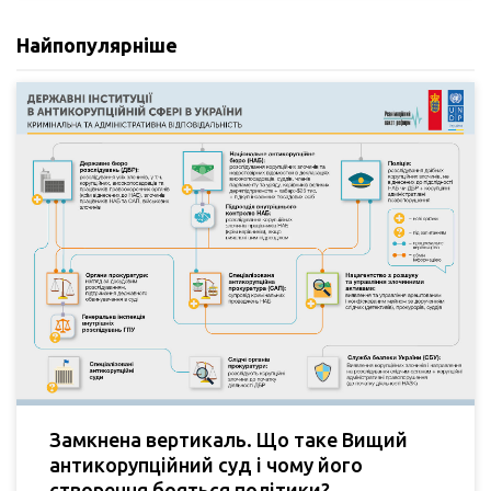
Найпопулярніше
Замкнена вертикаль. Що таке Вищий
антикорупційний суд і чому його
створення бояться політики?