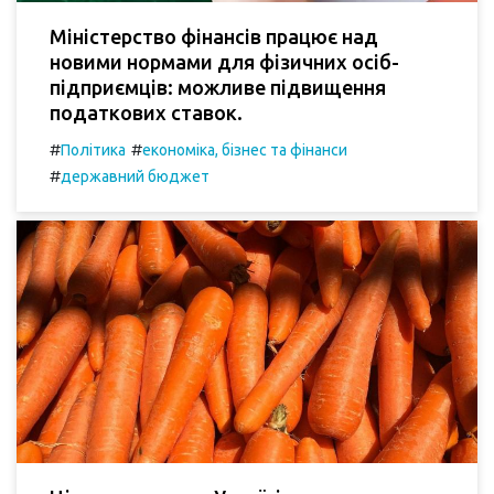
Міністерство фінансів працює над
новими нормами для фізичних осіб-
підприємців: можливе підвищення
податкових ставок.
#
#
Політика
економіка, бізнес та фінанси
#
державний бюджет