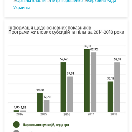
#
#
#
Органы власти
Петр Порошенко
Верховна Рада
Украины