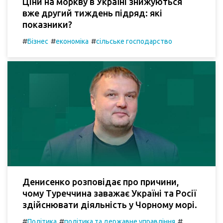
Ціни на моркву в Україні знижуються
вже другий тиждень підряд: які
показники?
#
#
#
Бізнес
економіка
сільське господарство
Денисенко розповідає про причини,
чому Туреччина заважає Україні та Росії
здійснювати діяльність у Чорному морі.
#
#
#
Політика
політика та державне управління