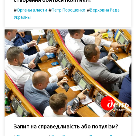
#
#
#
Органы власти
Петр Порошенко
Верховна Рада
Украины
Запит на справедливість або популізм?