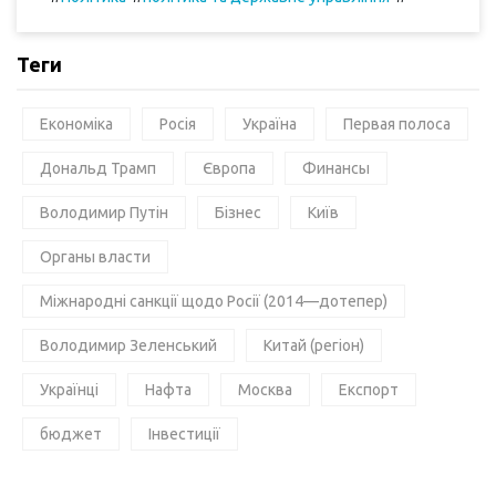
Теги
Економіка
Росія
Україна
Первая полоса
Дональд Трамп
Європа
Финансы
Володимир Путін
Бізнес
Київ
Органы власти
Міжнародні санкції щодо Росії (2014—дотепер)
Володимир Зеленський
Китай (регіон)
Українці
Нафта
Москва
Експорт
бюджет
Інвестиції