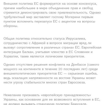
Внешняя политика ЕС формируется на основе консенсуса,
причем наибольшее в мире объединение прав и свобод
стремится демонстрировать свою привлекательность. Однако
турбулентный мир заставляет госпожу Могерини первым
пунктом вспомнить перезапуск ЕС с акцентом на вопросы
обороны.
Общая политика относительно статуса Иерусалима,
сотрудничество с Африкой в вопросе миграции вряд ли
вызовут сопротивление в различных странах ЕС. Европейская
интеграция Балкан, учитывая членство в ЕС Словении и
Хорватии, также является логическим приоритетом.
Однако отсутствие решения конфликта на Донбассе (самого
мощного на континенте в течение 20 последних лет) среди
внешнеполитических приоритетов ЕС — серьезная ошибка,
ведь эскалация напряженности на востоке Украины может
нести угрозу стабильности многих стран Евросоюза.
Нежелание признавать «европейскую принадлежность»
Украины, как основание для ее возможного вступления в ЕС,
не должно вызывать страусиную политику Брюсселя.