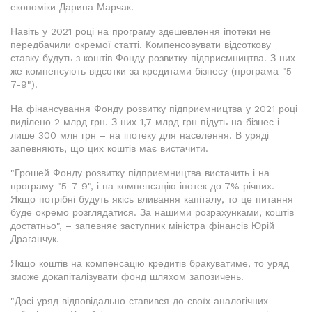
економіки Дарина Марчак.
Навіть у 2021 році на програму здешевлення іпотеки не
передбачили окремої статті. Компенсовувати відсоткову
ставку будуть з коштів Фонду розвитку підприємництва. З них
же компенсують відсотки за кредитами бізнесу (програма "5-
7-9").
На фінансування Фонду розвитку підприємництва у 2021 році
виділено 2 млрд грн. З них 1,7 млрд грн підуть на бізнес і
лише 300 млн грн – на іпотеку для населення. В уряді
запевняють, що цих коштів має вистачити.
"Грошей Фонду розвитку підприємництва вистачить і на
програму "5-7-9", і на компенсацію іпотек до 7% річних.
Якщо потрібні будуть якісь вливання капіталу, то це питання
буде окремо розглядатися. За нашими розрахунками, коштів
достатньо", – запевняє заступник міністра фінансів Юрій
Драганчук.
Якщо коштів на компенсацію кредитів бракуватиме, то уряд
зможе докапіталізувати фонд шляхом запозичень.
"Досі уряд відповідально ставився до своїх аналогічних