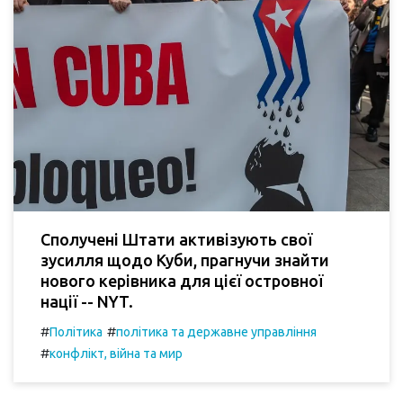
Сполучені Штати активізують свої
зусилля щодо Куби, прагнучи знайти
нового керівника для цієї островної
нації -- NYT.
#
#
Політика
політика та державне управління
#
конфлікт, війна та мир