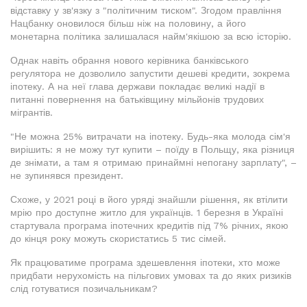
відставку у зв'язку з "політичним тиском". Згодом правління
Нацбанку оновилося більш ніж на половину, а його
монетарна політика залишалася найм'якішою за всю історію.
Однак навіть обрання нового керівника банківського
регулятора не дозволило запустити дешеві кредити, зокрема
іпотеку. А на неї глава держави покладає великі надії в
питанні повернення на батьківщину мільйонів трудових
мігрантів.
"Не можна 25% витрачати на іпотеку. Будь-яка молода сім'я
вирішить: я не можу тут купити – поїду в Польщу, яка різниця
де знімати, а там я отримаю принаймні непогану зарплату", –
не зупинявся президент.
Схоже, у 2021 році в його уряді знайшли рішення, як втілити
мрію про доступне житло для українців. 1 березня в Україні
стартувала програма іпотечних кредитів під 7% річних, якою
до кінця року можуть скористатись 5 тис сімей.
Як працюватиме програма здешевлення іпотеки, хто може
придбати нерухомість на пільгових умовах та до яких ризиків
слід готуватися позичальникам?