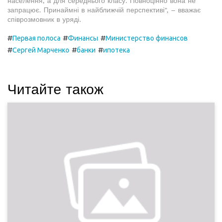
населення, а для середнього класу. Повноцінно вона не
запрацює. Принаймні в найближчій перспективі", – вважає
співрозмовник в уряді.
#
#
#
Первая полоса
Финансы
Министерство финансов
#
#
#
Сергей Марченко
банки
ипотека
Читайте також