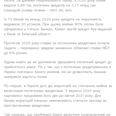
тисячі. За даними Національного банку, у 2020 році банки
видали 5,66 тис іпотечних кредитів на 3,77 млрд грн
(середній розмір позики – 663 тис грн).
Із 73 банків на кінець 2020 року кредити на нерухомість
видавали 20 установ. При цьому майже 90% іпотек були
оформлені у п'ятьох банках. Кожен третій кредит був виданий
у Києві та Київській області.
Протягом 2020 року ставки за іпотечними кредитами почали
падати – переважно завдяки зниженню облікової ставки НБУ
до 6% річних.
Однак навіть це не допомагає здешевити іпотечний кредит до
прийнятного рівня. Річ у тім, що з іпотечним кредитуванням в
Україні пов'язано багато ризиків, які не дозволяють банкам
знижувати вартість позик.
По-перше, в Україні досі діє мораторій на стягнення майна за
валютними іпотечними кредитами. У вересні 2020 року
парламент продовжив його дію до квітня 2021 року. Для
банків мораторій означає неможливість стягнути заставу за
простроченими кредитами.
"Це означає, що проблемні борги валютних позичальників не