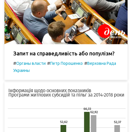
Запит на справедливість або популізм?
#
#
#
Органы власти
Петр Порошенко
Верховна Рада
Украины