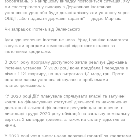
зобов'язань. У найгіршому випадку повториться ситуація, яку
ми спостерігаємо у випадку з Державною іпотечною
установою: уряд або буде докапіталізовувати установу через
ОВДП, або надавати державні гарантії", – додає Марчак.
Чи запрацює іпотека від Зеленського
Ідея здешевлення іпотеки не нова. Уряд і раніше намагався
запускати програми компенсації відсоткових ставок за
іпотечними кредитами.
З 2004 року програму доступного житла реалізує Державна
іпотечна установа. У 2020 році вона придбала і передала в
лізинг 1 121 квартиру, на що витратила 1,3 млрд грн. Проте
останнім часом установа зіткнулася з проблемами
платоспроможності.
"У 2020 році ДІУ планувала спрямувати власні та залучені
кошти на фінансування статутної діяльності та накопичення
достатньої кількості фінансових ресурсів для погашення в
листопаді-грудні 2020 року облігацій на загальну номінальну
вартість 2 мільярди гривень, а також на сплату відсотків за
ними.
У 2020 році уряд знову надав державні гарантії за кредитами