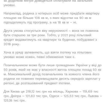
за додаткові метри доведеться сплачувати на загальних
умовах.
Наприклад, родина з чотирьох осіб може придбати квартиру
площею не більше 108 кв м, з яких відсотки на 90 кв м
підпадатимуть під програму, а на 18 кв м – ні.
Друга умова стосується віку нерухомості – вона не повинна
бути старшою за три роки. Тобто, у 2021 році пільговий
кредит видаватимуть на квартири та будинки, побудовані з
2018 року.
Хоча в уряді запевняють, що взяти іпотеку на пільгових
умовах може кожен, певні обмеження таки є.
Позичальником може бути лише громадянин України у віці до
50 років, який не має у власності житла площею понад 50 кв
м. Максимальний дохід позичальника та кожного члена його
родини не повинен перевищувати десять середніх зарплат у
регіоні, де розташований предмет іпотеки.
Для Києва це 218,12 тис грн на місяць, Харкова – 119,69 тис
грн, Дніпра – 131,63 тис грн, Одеси – 125,53 тис грн, Львова –
125,18 тис грн.