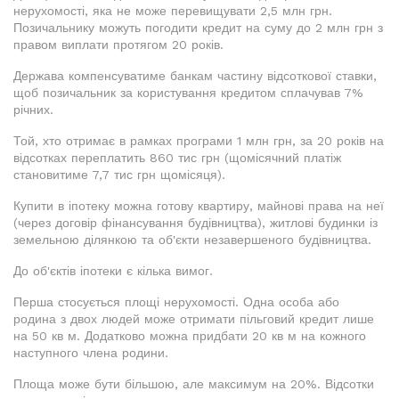
нерухомості, яка не може перевищувати 2,5 млн грн.
Позичальнику можуть погодити кредит на суму до 2 млн грн з
правом виплати протягом 20 років.
Держава компенсуватиме банкам частину відсоткової ставки,
щоб позичальник за користування кредитом сплачував 7%
річних.
Той, хто отримає в рамках програми 1 млн грн, за 20 років на
відсотках переплатить 860 тис грн (щомісячний платіж
становитиме 7,7 тис грн щомісяця).
Купити в іпотеку можна готову квартиру, майнові права на неї
(через договір фінансування будівництва), житлові будинки із
земельною ділянкою та об'єкти незавершеного будівництва.
До об'єктів іпотеки є кілька вимог.
Перша стосується площі нерухомості. Одна особа або
родина з двох людей може отримати пільговий кредит лише
на 50 кв м. Додатково можна придбати 20 кв м на кожного
наступного члена родини.
Площа може бути більшою, але максимум на 20%. Відсотки