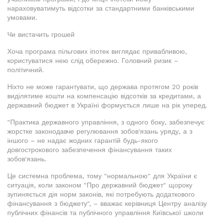
нараховуватимуть відсотки за стандартними банківськими
умовами.
Чи вистачить грошей
Хоча програма пільгових іпотек виглядає привабливою,
користуватися нею слід обережно. Головний ризик –
політичний.
Ніхто не може гарантувати, що держава протягом 20 років
виділятиме кошти на компенсацію відсотків за кредитами, а
державний бюджет в Україні формується лише на рік уперед.
"Практика державного управління, з одного боку, забезпечує
жорстке законодавче регулювання зобов'язань уряду, а з
іншого – не надає жодних гарантій будь-якого
довгострокового забезпечення фінансування таких
зобов'язань.
Це системна проблема, тому "нормальною" для України є
ситуація, коли законом "Про державний бюджет" щороку
зупиняється дія норм законів, які потребують додаткового
фінансування з бюджету", – вважає керівниця Центру аналізу
публічних фінансів та публічного управління Київської школи