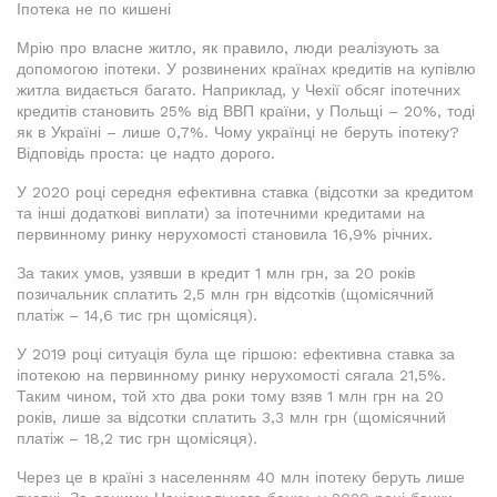
Іпотека не по кишені
Мрію про власне житло, як правило, люди реалізують за
допомогою іпотеки. У розвинених країнах кредитів на купівлю
житла видається багато. Наприклад, у Чехії обсяг іпотечних
кредитів становить 25% від ВВП країни, у Польщі – 20%, тоді
як в Україні – лише 0,7%. Чому українці не беруть іпотеку?
Відповідь проста: це надто дорого.
У 2020 році середня ефективна ставка (відсотки за кредитом
та інші додаткові виплати) за іпотечними кредитами на
первинному ринку нерухомості становила 16,9% річних.
За таких умов, узявши в кредит 1 млн грн, за 20 років
позичальник сплатить 2,5 млн грн відсотків (щомісячний
платіж – 14,6 тис грн щомісяця).
У 2019 році ситуація була ще гіршою: ефективна ставка за
іпотекою на первинному ринку нерухомості сягала 21,5%.
Таким чином, той хто два роки тому взяв 1 млн грн на 20
років, лише за відсотки сплатить 3,3 млн грн (щомісячний
платіж – 18,2 тис грн щомісяця).
Через це в країні з населенням 40 млн іпотеку беруть лише