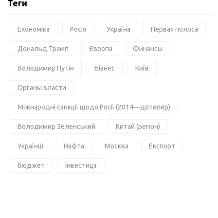
Теги
Економіка
Росія
Україна
Первая полоса
Дональд Трамп
Європа
Финансы
Володимир Путін
Бізнес
Київ
Органы власти
Міжнародні санкції щодо Росії (2014—дотепер)
Володимир Зеленський
Китай (регіон)
Українці
Нафта
Москва
Експорт
бюджет
Інвестиції