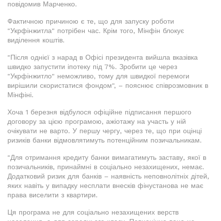
повідомив Марченко.
Фактичною причиною є те, що для запуску роботи
"Укрфінжитла" потрібен час. Крім того, Мінфін блокує
виділення коштів.
"Після однієї з нарад в Офісі президента вийшла вказівка
швидко запустити іпотеку під 7%. Зробити це через
"Укрфінжитло" неможливо, тому для швидкої перемоги
вирішили скористатися фондом", – пояснює співрозмовник в
Мінфіні.
Хоча 1 березня відбулося офіційне підписання першого
договору за цією програмою, ажіотажу на участь у ній
очікувати не варто. У першу чергу, через те, що при оцінці
ризиків банки відмовлятимуть потенційним позичальникам.
"Для отримання кредиту банки вимагатимуть заставу, якої в
позичальників, принаймні в соціально незахищених, немає.
Додатковий ризик для банків – наявність неповнолітніх дітей,
яких навіть у випадку несплати внесків фінустанова не має
права виселити з квартири.
Ця програма не для соціально незахищених верств