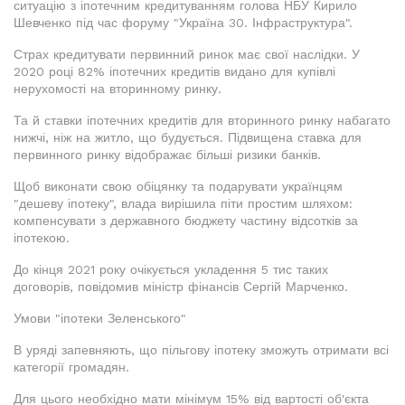
ситуацію з іпотечним кредитуванням голова НБУ Кирило
Шевченко під час форуму "Україна 30. Інфраструктура".
Страх кредитувати первинний ринок має свої наслідки. У
2020 році 82% іпотечних кредитів видано для купівлі
нерухомості на вторинному ринку.
Та й ставки іпотечних кредитів для вторинного ринку набагато
нижчі, ніж на житло, що будується. Підвищена ставка для
первинного ринку відображає більші ризики банків.
Щоб виконати свою обіцянку та подарувати українцям
"дешеву іпотеку", влада вирішила піти простим шляхом:
компенсувати з державного бюджету частину відсотків за
іпотекою.
До кінця 2021 року очікується укладення 5 тис таких
договорів, повідомив міністр фінансів Сергій Марченко.
Умови "іпотеки Зеленського"
В уряді запевняють, що пільгову іпотеку зможуть отримати всі
категорії громадян.
Для цього необхідно мати мінімум 15% від вартості об'єкта