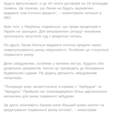
будуть врегульовані, а це 44 тисячі договорів на 29 мільярдів
гривень. Це означає, що банки не будуть зацікавлені
видавати нові іпотечні кредити", – коментували питання в
НБУ.
Крім того, у Нацбанку скаржаться, що права кредиторів в
Україні не захищені. Для виправлення ситуації чиновники
пропонують запустити суд з кредитних питань.
По-друге, банки бояться видавати іпотечні кредити через
неврегульованість ринку нерухомості. Особливо це стосується
первинного ринку.
Деякі забудовники, особливо у великих містах, будують без
дозвільних документів. Інколи це призводить до блокування
будівництва судами. На додачу діяльність забудовників
непрозора.
"Попередні роки запам'яталися історіями з "Укрбудом" та
"Аркадою". Прийшов час запроваджувати більш вдосконалені
механізми для ринку первинної забудови.
Це дасть можливість банкам мати більший ризик-апетит на
кредитування первинного ринку іпотеки", – коментував