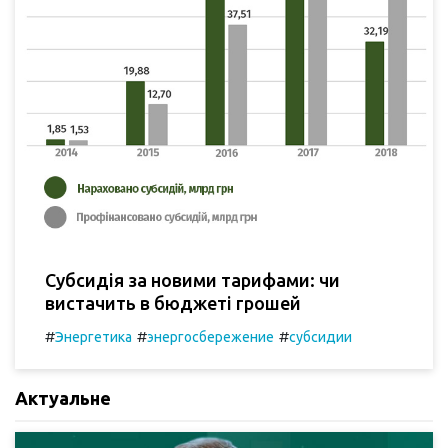
Субсидія за новими тарифами: чи
вистачить в бюджеті грошей
#
#
#
Энергетика
энергосбережение
субсидии
Актуальне