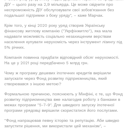
ДІУ – цього разу на 2,9 мільярда. Це може свідчити про
неспроможність ДІУ обслуговувати свої зобов'язання без
подальшої підтримки з боку уряду", – каже Марчак.
Крім того, у кінці 2020 року уряд створив Українську
фінансову житлову компанію ("Укрфінжитло"), яка мала
надавати можливість соціально незахищеним верствам
населення купувати нерухомість через інструмент лізингу під
5% річних.
Компанія повинна придбати відповідний обсяг нерухомості.
На це у 2021 році передбачено 5 млрд грн.
Чому ж програму дешевих іпотечних кредитів вирішили
запускати через Фонд розвитку підприємництва, який
створювався з іншою метою?
Формальною причиною, пояснюють у Мінфіні, є те, що Фонд
розвитку підприємництва вже налагодив роботу з банками в
межах програми "5-7-9". Для швидкого запуску іпотечної
програми урядовці вирішили скористатися його послугами.
"Фонд напрацював певну історію та репутацію. Аби швидко
запустити рішення, ми використали цей механізм", –