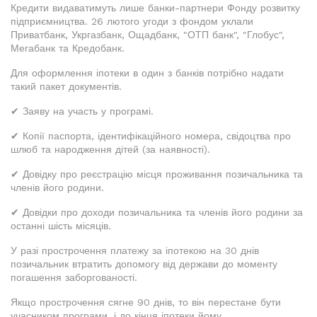
Кредити видаватимуть лише банки-партнери Фонду розвитку
підприємництва. 26 лютого угоди з фондом уклали
Приватбанк, Укргазбанк, Ощадбанк, "ОТП банк", "Глобус",
Мегабанк та Кредобанк.
Для оформлення іпотеки в один з банків потрібно надати
такий пакет документів.
✔ Заяву на участь у програмі.
✔ Копії паспорта, ідентифікаційного номера, свідоцтва про
шлюб та народження дітей (за наявності).
✔ Довідку про реєстрацію місця проживання позичальника та
членів його родини.
✔ Довідки про доходи позичальника та членів його родини за
останні шість місяців.
У разі прострочення платежу за іпотекою на 30 днів
позичальник втратить допомогу від держави до моменту
погашення заборгованості.
Якщо прострочення сягне 90 днів, то він перестане бути
учасником програми, і до кінця іпотеки йому