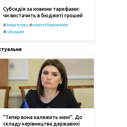
Субсидія за новими тарифами:
чи вистачить в бюджеті грошей
#
#
Энергетика
энергосбережение
#
субсидии
ктуальне
"Тепер вона належить мені". До
складу керівництва державної