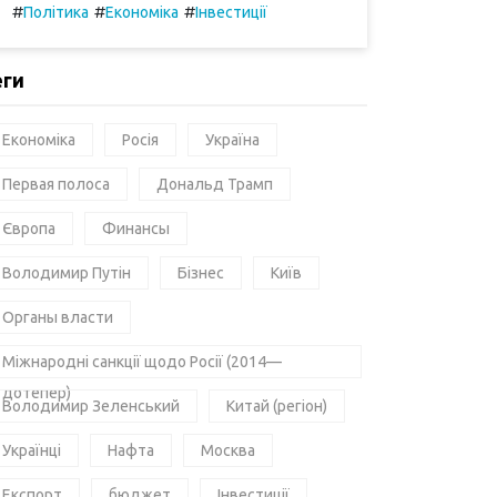
#
#
#
Політика
Економіка
Інвестиції
еги
Економіка
Росія
Україна
Первая полоса
Дональд Трамп
Європа
Финансы
Володимир Путін
Бізнес
Київ
Органы власти
Міжнародні санкції щодо Росії (2014—
дотепер)
Володимир Зеленський
Китай (регіон)
Українці
Нафта
Москва
Експорт
бюджет
Інвестиції