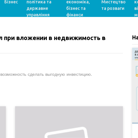
Бізнес
політика та
економіка,
Мистецтво
к
державне
бізнес та
та розваги
в
управління
фінанси
м
л при вложении в недвижимость в
Н
возможность сделать выгодную инвестицию.