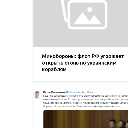
Минобороны: флот РФ угрожает
открыть огонь по украинским
кораблям