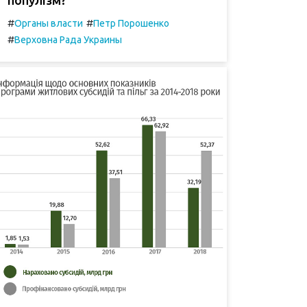
#
#
Органы власти
Петр Порошенко
#
Верховна Рада Украины