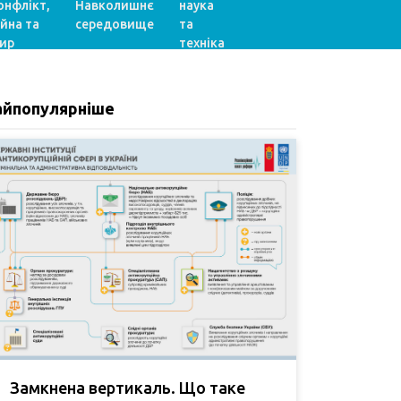
онфлікт,
Навколишнє
наука
ійна та
середовище
та
ир
техніка
айпопулярніше
Замкнена вертикаль. Що таке