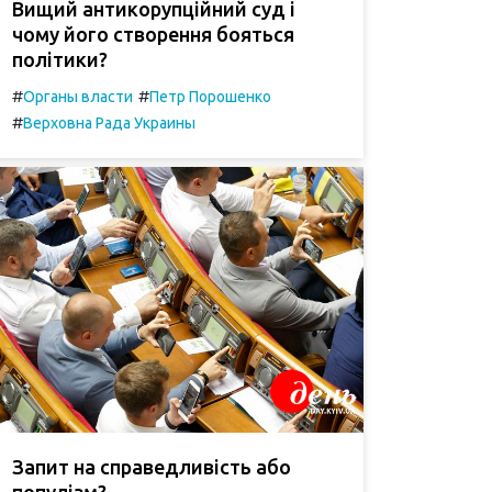
Вищий антикорупційний суд і
чому його створення бояться
політики?
#
#
Органы власти
Петр Порошенко
#
Верховна Рада Украины
Запит на справедливість або
популізм?