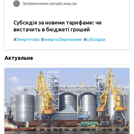
Субсидія за новими тарифами: чи
вистачить в бюджеті грошей
#
#
#
Энергетика
энергосбережение
субсидии
Актуальне