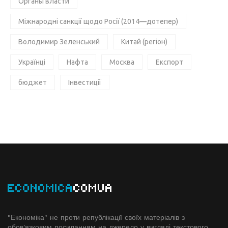
Органы власти
Міжнародні санкції щодо Росії (2014—дотепер)
Володимир Зеленський
Китай (регіон)
Українці
Нафта
Москва
Експорт
бюджет
Інвестиції
ECONOMICA
COMUA
"Економіка" не проти републікації своїх матеріалів з
обов'язковим посиланням на джерело у вигляді текстового