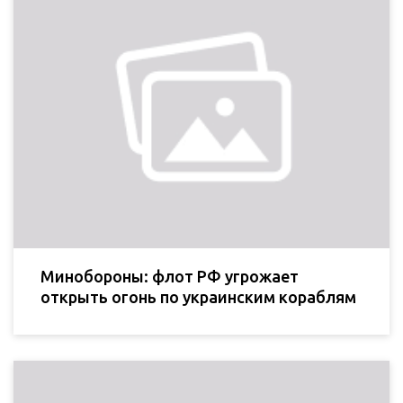
Минобороны: флот РФ угрожает
открыть огонь по украинским кораблям