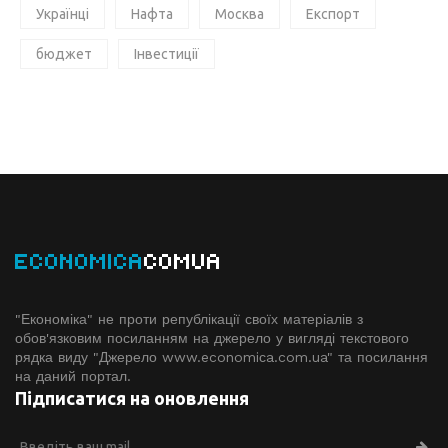
Українці
Нафта
Москва
Експорт
бюджет
Інвестиції
ECONOMICA
COMUA
"Економіка" не проти републікації своїх матеріалів з
обов'язковим посиланням на джерело у вигляді текстового
рядка виду "Джерело www.economiсa.com.ua" та посилання
на даний портал.
Підписатися на оновлення