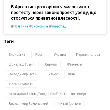
В Аргентині розгорілися масові акції
протесту через законопроект уряду, що
стосується приватної власності.
#
#
#
Політика
Економіка
Інвестиції
Теги
Економіка
Росія
Україна
Первая полоса
Дональд Трамп
Європа
Финансы
Володимир Путін
Бізнес
Київ
Органы власти
Міжнародні санкції щодо Росії (2014—дотепер)
Володимир Зеленський
Китай (регіон)