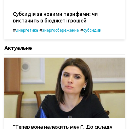
Субсидія за новими тарифами: чи
вистачить в бюджеті грошей
#
#
#
Энергетика
энергосбережение
субсидии
Актуальне
"Тепер вона належить мені". До складу