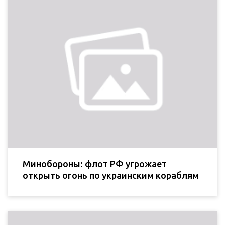
Минобороны: флот РФ угрожает
открыть огонь по украинским кораблям