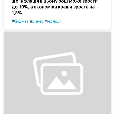
що інфляція в цьому році може зрости
до 10%, а економіка країни зросте на
1,8%.
#
#
#
бюджет
Бізнес
Інфляція