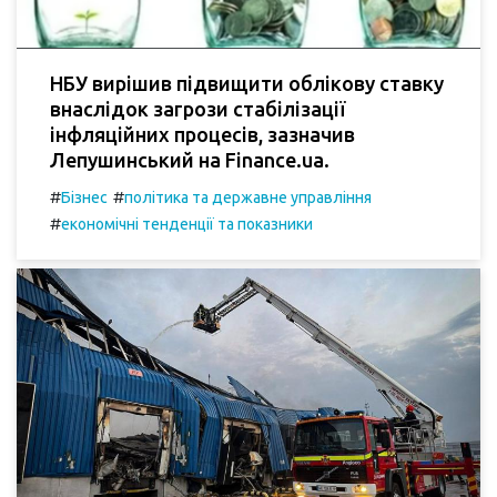
НБУ вирішив підвищити облікову ставку
внаслідок загрози стабілізації
інфляційних процесів, зазначив
Лепушинський на Finance.ua.
#
#
Бізнес
політика та державне управління
#
економічні тенденції та показники