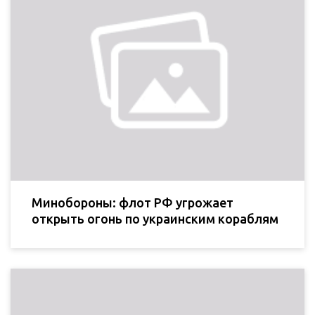
Минобороны: флот РФ угрожает
открыть огонь по украинским кораблям