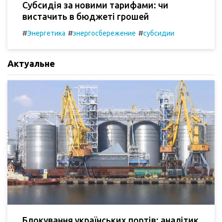
Субсидія за новими тарифами: чи
вистачить в бюджеті грошей
#
#
#
Энергетика
энергосбережение
субсидии
Актуальне
Блокування українських портів: аналітик