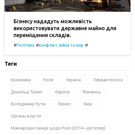
Бізнесу нададуть можливість
використовувати державне майно для
переміщення складів.
#
#
#
Політика
конфлікт, війна та мир
Теги
Економіка
Росія
Україна
Первая полоса
Дональд Трамп
Європа
Финансы
Володимир Путін
Бізнес
Київ
Органы власти
Міжнародні санкції щодо Росії (2014—дотепер)