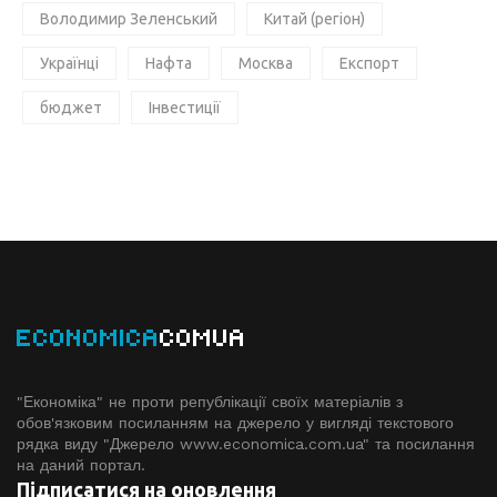
Володимир Зеленський
Китай (регіон)
Українці
Нафта
Москва
Експорт
бюджет
Інвестиції
ECONOMICA
COMUA
"Економіка" не проти републікації своїх матеріалів з
обов'язковим посиланням на джерело у вигляді текстового
рядка виду "Джерело www.economiсa.com.ua" та посилання
на даний портал.
Підписатися на оновлення