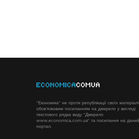
ECONOMICA
COMUA
"Економіка" не проти републікації своїх матеріалі
обов'язковим посиланням на джерело у вигляді
текстового рядка виду "Джерело
www.economiсa.com.ua" та посилання на дани
портал.