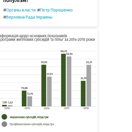
#
#
Органы власти
Петр Порошенко
#
Верховна Рада Украины