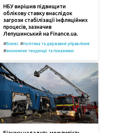
НБУ вирішив підвищити
облікову ставку внаслідок
загрози стабілізації інфляційних
процесів, зазначив
Лепушинський на Finance.ua.
#
#
Бізнес
політика та державне управління
#
економічні тенденції та показники
Бізнесу нададуть можливість