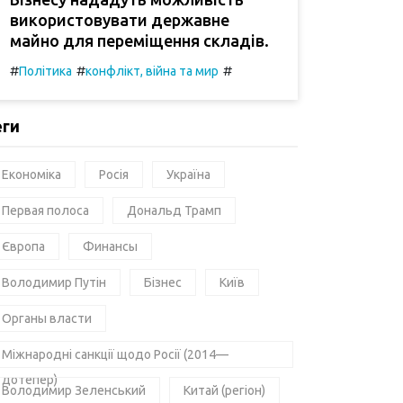
використовувати державне
майно для переміщення складів.
#
#
#
Політика
конфлікт, війна та мир
еги
Економіка
Росія
Україна
Первая полоса
Дональд Трамп
Європа
Финансы
Володимир Путін
Бізнес
Київ
Органы власти
Міжнародні санкції щодо Росії (2014—
дотепер)
Володимир Зеленський
Китай (регіон)