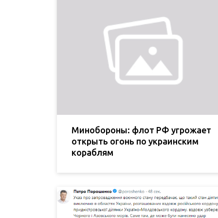
Минобороны: флот РФ угрожает
открыть огонь по украинским
кораблям