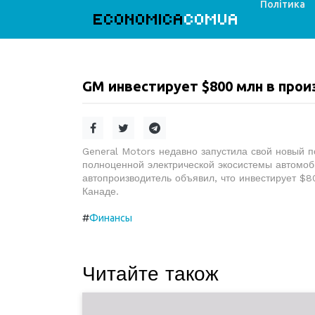
Політика
ECONOMICA
COMUA
GM инвестирует $800 млн в прои
General Motors недавно запустила свой новый п
полноценной электрической экосистемы автомоби
автопроизводитель объявил, что инвестирует $8
Канаде.
#
Финансы
Читайте також