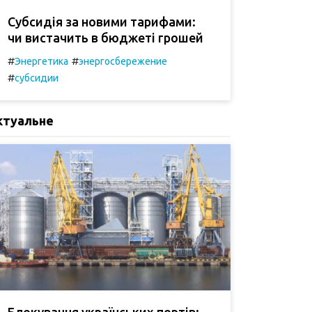
Субсидія за новими тарифами:
чи вистачить в бюджеті грошей
#
#
Энергетика
энергосбережение
#
субсидии
ктуальне
Блокування українських портів: