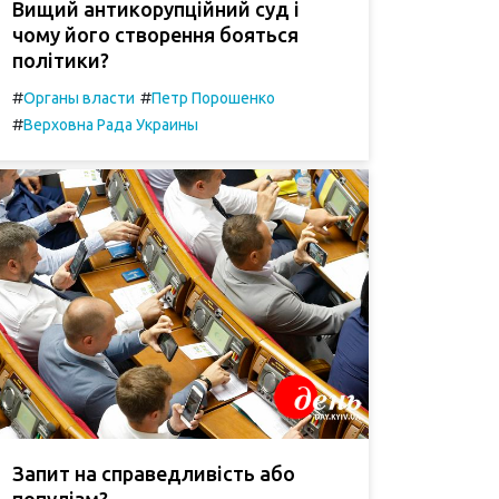
Вищий антикорупційний суд і
чому його створення бояться
політики?
#
#
Органы власти
Петр Порошенко
#
Верховна Рада Украины
Запит на справедливість або
популізм?