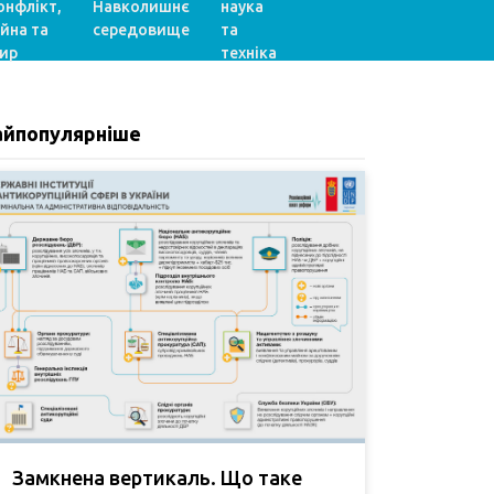
онфлікт,
Навколишнє
наука
ійна та
середовище
та
ир
техніка
айпопулярніше
Замкнена вертикаль. Що таке