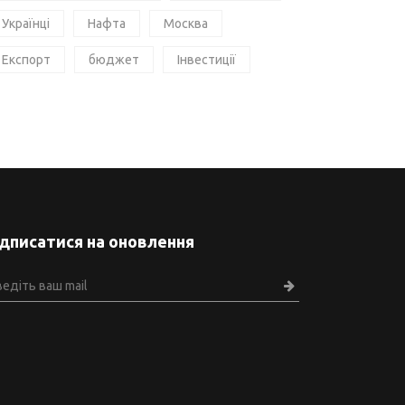
Українці
Нафта
Москва
Експорт
бюджет
Інвестиції
ідписатися на оновлення