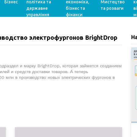
Бізнес
політика та
економіка,
Мистецтво
к
державне
бізнес та
та розваги
в
управління
фінанси
м
зводство электрофургонов BrightDrop
Н
одраздел и марку BrightDrop, которая займется созданием
лей и средств доставки товаров. А теперь
00 млн в производство новых электрических фургонов в