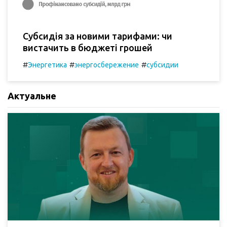
Субсидія за новими тарифами: чи
вистачить в бюджеті грошей
#
#
#
Энергетика
энергосбережение
субсидии
Актуальне