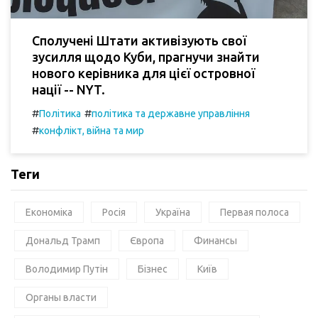
Сполучені Штати активізують свої
зусилля щодо Куби, прагнучи знайти
нового керівника для цієї островної
нації -- NYT.
#
#
Політика
політика та державне управління
#
конфлікт, війна та мир
Теги
Економіка
Росія
Україна
Первая полоса
Дональд Трамп
Європа
Финансы
Володимир Путін
Бізнес
Київ
Органы власти