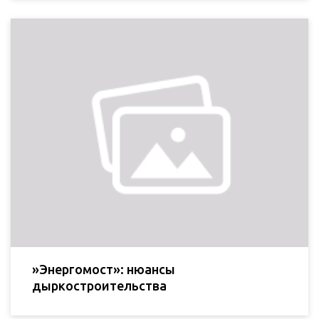
»Энергомост»: нюансы
дыркостроительства