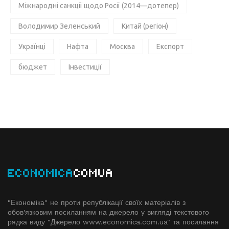
Міжнародні санкції щодо Росії (2014—дотепер)
Володимир Зеленський
Китай (регіон)
Українці
Нафта
Москва
Експорт
бюджет
Інвестиції
ECONOMICA
COMUA
"Економіка" не проти републікації своїх матеріалів з
обов'язковим посиланням на джерело у вигляді текстового
рядка виду "Джерело www.economiсa.com.ua" та посилання