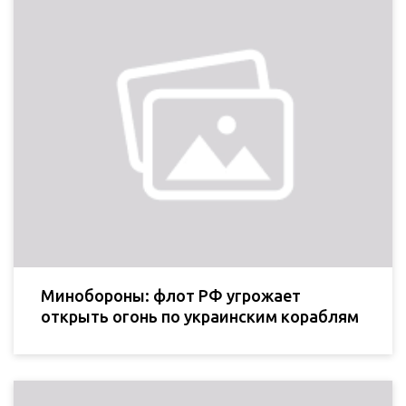
Минобороны: флот РФ угрожает
открыть огонь по украинским кораблям