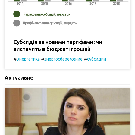
Субсидія за новими тарифами: чи
вистачить в бюджеті грошей
#
#
#
Энергетика
энергосбережение
субсидии
Актуальне