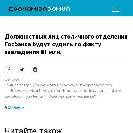
ECONOMICA
COMUA
Должностных лиц столичного отделения
Госбанка будут судить по факту
завладения ₴1 млн.
Об этом
"пишет":https://cripo.com.ua/news/crime/posadovtsiv-
stolichnogo-viddilennya-derzhbanku-suditimut-za-faktom-
zavolodinnya-1-mln/ "Украина криминальная".
#
Финансы
Читайте також