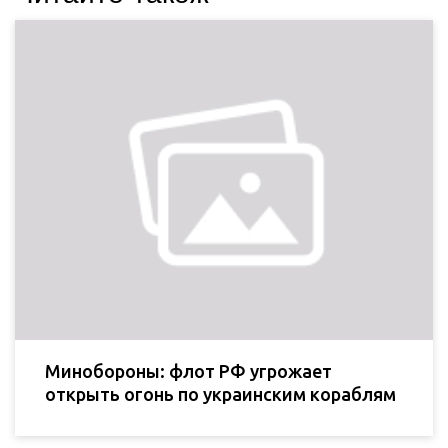
Минобороны: флот РФ угрожает
открыть огонь по украинским кораблям