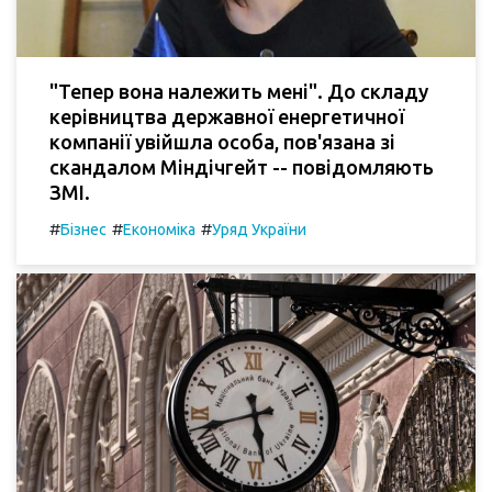
"Тепер вона належить мені". До складу
керівництва державної енергетичної
компанії увійшла особа, пов'язана зі
скандалом Міндічгейт -- повідомляють
ЗМІ.
#
#
#
Бізнес
Економіка
Уряд України