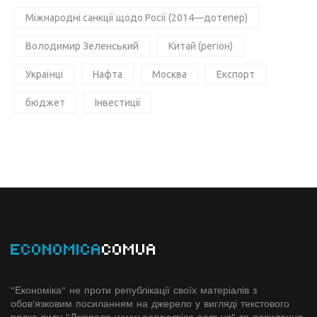
Міжнародні санкції щодо Росії (2014—дотепер)
Володимир Зеленський
Китай (регіон)
Українці
Нафта
Москва
Експорт
бюджет
Інвестиції
ECONOMICA
COMUA
"Економіка" не проти републікації своїх матеріалів з
обов'язковим посиланням на джерело у вигляді текстового
рядка виду "Джерело www.economiсa.com.ua" та посилання