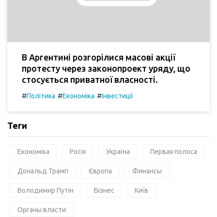
В Аргентині розгорілися масові акції
протесту через законопроект уряду, що
стосується приватної власності.
#
#
#
Політика
Економіка
Інвестиції
Теги
Економіка
Росія
Україна
Первая полоса
Дональд Трамп
Європа
Финансы
Володимир Путін
Бізнес
Київ
Органы власти