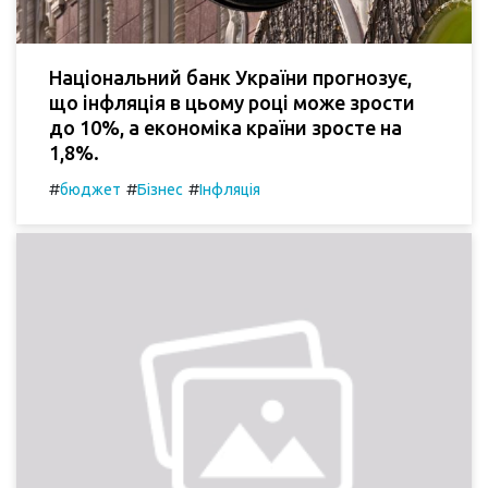
Національний банк України прогнозує,
що інфляція в цьому році може зрости
до 10%, а економіка країни зросте на
1,8%.
#
#
#
бюджет
Бізнес
Інфляція