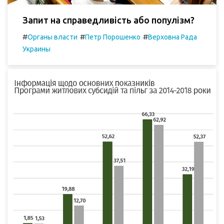
Запит на справедливість або популізм?
#
#
#
Органы власти
Петр Порошенко
Верховна Рада
Украины