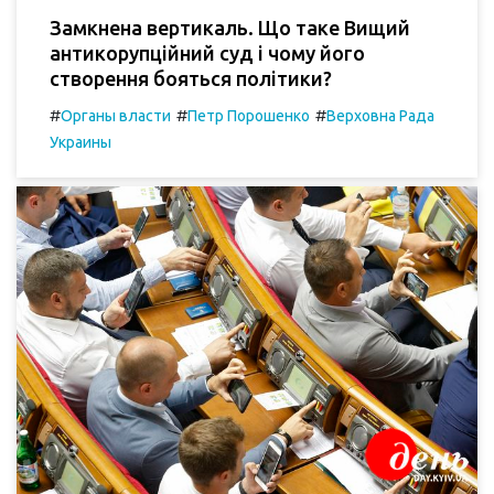
Замкнена вертикаль. Що таке Вищий
антикорупційний суд і чому його
створення бояться політики?
#
#
#
Органы власти
Петр Порошенко
Верховна Рада
Украины